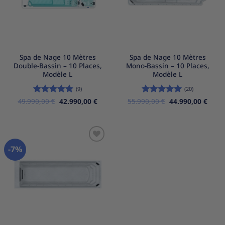
Spa de Nage 10 Mètres
Spa de Nage 10 Mètres
Double-Bassin – 10 Places,
Mono-Bassin – 10 Places,
Modèle L
Modèle L
(9)
(20)
Le
Le
Le
Le
49.990,00
Note
€
5
sur
42.990,00
€
55.990,00
Note
5
€
sur
44.990,00
€
prix
prix
prix
prix
5
5
initial
actuel
initial
actue
était :
est :
était :
est :
49.990,00 €.
42.990,00 €.
55.990,00 €.
44.99
-7%
Ajouter
à la
liste
d’envies