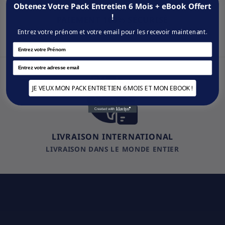
Obtenez Votre Pack Entretien 6 Mois + eBook Offert
!
PAIEMENT 100% SÉCURISÉ
VISA / MASTERCARD / PAYPAL
Entrez votre prénom et votre email pour les recevoir maintenant.
Name
Email
JE VEUX MON PACK ENTRETIEN 6 MOIS ET MON EBOOK !
LIVRAISON INTERNATIONAL
LIVRAISON DANS LE MONDE ENTIER