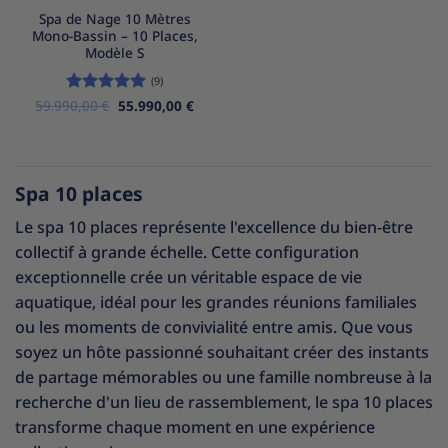
Spa de Nage 10 Mètres
Mono-Bassin – 10 Places,
Modèle S
(9)
Le
Le
59.990,00
Note
€
5
sur
55.990,00
€
prix
prix
5
initial
actuel
était :
est :
59.990,00 €.
55.990,00 €.
Spa 10 places
Le spa 10 places représente l'excellence du bien-être
collectif à grande échelle. Cette configuration
exceptionnelle crée un véritable espace de vie
aquatique, idéal pour les grandes réunions familiales
ou les moments de convivialité entre amis. Que vous
soyez un hôte passionné souhaitant créer des instants
de partage mémorables ou une famille nombreuse à la
recherche d'un lieu de rassemblement, le spa 10 places
transforme chaque moment en une expérience