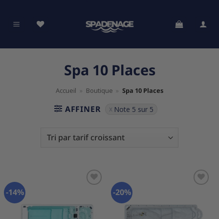
Passer
au
contenu
Spa 10 Places
Accueil
»
Boutique
»
Spa 10 Places
AFFINER
Note 5 sur 5
-14%
-20%
Ajouter
Ajouter
à la
à la
liste
liste
d’envies
d’envies