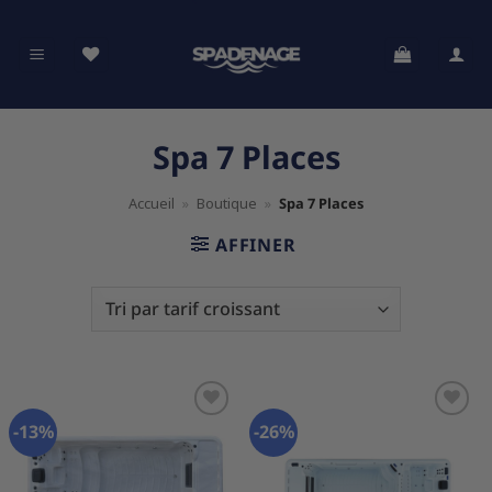
Passer
au
contenu
Spa 7 Places
Accueil
»
Boutique
»
Spa 7 Places
AFFINER
-13%
-26%
Ajouter
Ajouter
à la
à la
liste
liste
d’envies
d’envies