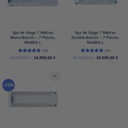
Spa de Nage 7 Mètres
Spa de Nage 7 Mètres
Mono-Bassin – 7 Places,
Double-Bassin – 7 Places,
Modèle L
Modèle L
(14)
(15)
Le
Le
Le
Le
39.990,00
Note
5
€
sur
34.990,00
€
46.990,00
Note
5
€
sur
34.990,00
€
prix
prix
prix
prix
5
5
initial
actuel
initial
actue
était :
est :
était :
est :
39.990,00 €.
34.990,00 €.
46.990,00 €.
34.99
-13%
Ajouter
à la
liste
d’envies