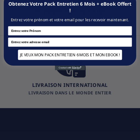
Obtenez Votre Pack Entretien 6 Mois + eBook Offert
!
PAIEMENT 100% SÉCURISÉ
VISA / MASTERCARD / PAYPAL
Entrez votre prénom et votre email pour les recevoir maintenant.
Name
Email
JE VEUX MON PACK ENTRETIEN 6 MOIS ET MON EBOOK !
LIVRAISON INTERNATIONAL
LIVRAISON DANS LE MONDE ENTIER