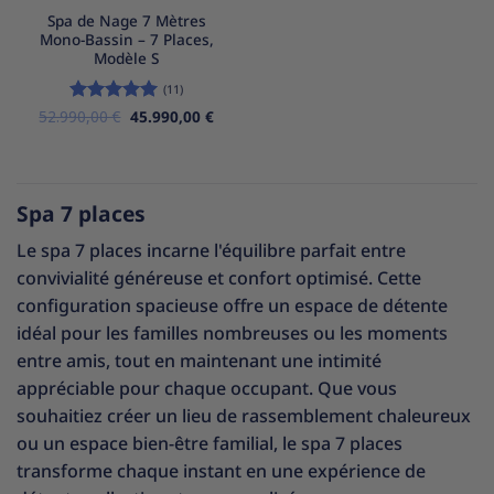
Spa de Nage 7 Mètres
Mono-Bassin – 7 Places,
Modèle S
(11)
Le
Le
52.990,00
Note
5
€
sur
45.990,00
€
prix
prix
5
initial
actuel
était :
est :
52.990,00 €.
45.990,00 €.
Spa 7 places
Le spa 7 places incarne l'équilibre parfait entre
convivialité généreuse et confort optimisé. Cette
configuration spacieuse offre un espace de détente
idéal pour les familles nombreuses ou les moments
entre amis, tout en maintenant une intimité
appréciable pour chaque occupant. Que vous
souhaitiez créer un lieu de rassemblement chaleureux
ou un espace bien-être familial, le spa 7 places
transforme chaque instant en une expérience de