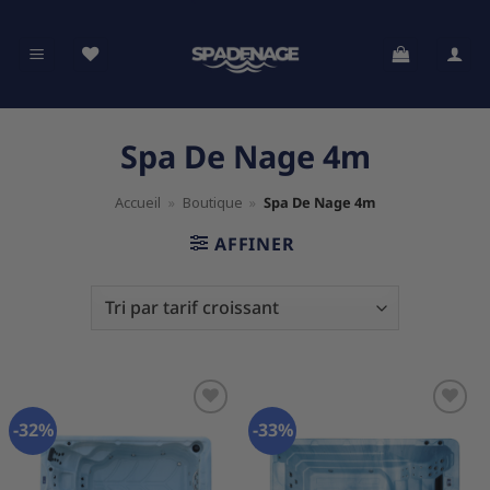
Passer
au
contenu
Spa De Nage 4m
Accueil
»
Boutique
»
Spa De Nage 4m
AFFINER
-32%
-33%
Ajouter
Ajouter
à la
à la
liste
liste
d’envies
d’envies