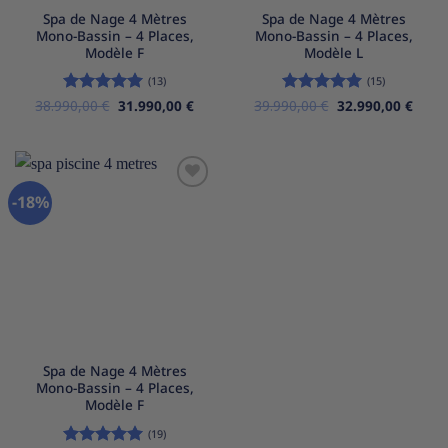
Spa de Nage 4 Mètres
Spa de Nage 4 Mètres
Mono-Bassin – 4 Places,
Mono-Bassin – 4 Places,
Modèle F
Modèle L
(13)
(15)
Le
Le
Le
Le
38.990,00
Note
5
€
sur
31.990,00
€
39.990,00
Note
5
€
sur
32.990,00
€
prix
prix
prix
prix
5
5
initial
actuel
initial
actue
était :
est :
était :
est :
38.990,00 €.
31.990,00 €.
39.990,00 €.
32.99
-18%
Ajouter
à la
liste
d’envies
Spa de Nage 4 Mètres
Mono-Bassin – 4 Places,
Modèle F
(19)