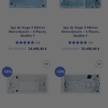
Spa de Nage 4 Mètres
Spa de Nage 4 Mètres
Mono-Bassin – 4 Places,
Mono-Bassin – 4 Places,
Modèle F
Modèle F
(10)
(15)
Le
Le
Le
Le
35.990,00
Note
5
€
sur
24.490,00
€
37.990,00
Note
5
€
sur
25.490,00
€
prix
prix
prix
prix
5
5
initial
actuel
initial
actue
était :
est :
était :
est :
35.990,00 €.
24.490,00 €.
37.990,00 €.
25.49
-18%
-18%
Ajouter
Ajouter
à la
à la
liste
liste
d’envies
d’envies