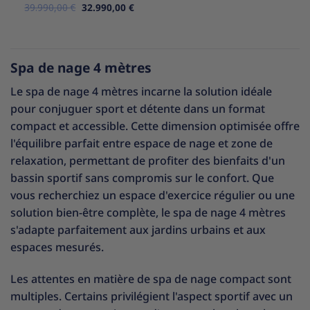
Le
Le
39.990,00
Note
5
€
sur
32.990,00
€
prix
prix
5
initial
actuel
était :
est :
39.990,00 €.
32.990,00 €.
Spa de nage 4 mètres
Le spa de nage 4 mètres incarne la solution idéale
pour conjuguer sport et détente dans un format
compact et accessible. Cette dimension optimisée offre
l'équilibre parfait entre espace de nage et zone de
relaxation, permettant de profiter des bienfaits d'un
bassin sportif sans compromis sur le confort. Que
vous recherchiez un espace d'exercice régulier ou une
solution bien-être complète, le spa de nage 4 mètres
s'adapte parfaitement aux jardins urbains et aux
espaces mesurés.
Les attentes en matière de spa de nage compact sont
multiples. Certains privilégient l'aspect sportif avec un