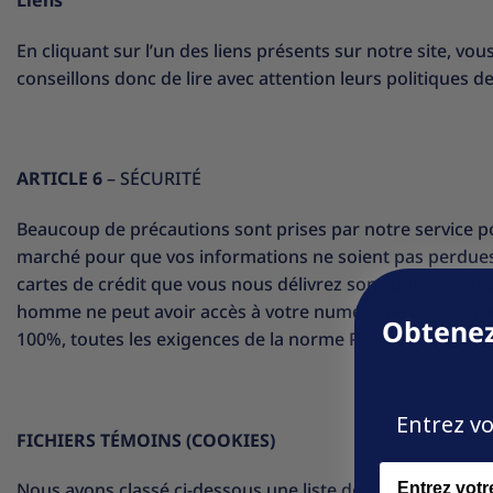
En cliquant sur l’un des liens présents sur notre site, v
conseillons donc de lire avec attention leurs politiques de
ARTICLE 6
– SÉCURITÉ
Beaucoup de précautions sont prises par notre service pou
marché pour que vos informations ne soient pas perdues,
cartes de crédit que vous nous délivrez sont chiffrées gr
homme ne peut avoir accès à votre numéro de carte entie
Obtenez
100%, toutes les exigences de la norme PCI-DSS sont resp
Entrez vo
FICHIERS TÉMOINS (COOKIES)
Name
Nous avons classé ci-dessous une liste de fichiers témoin