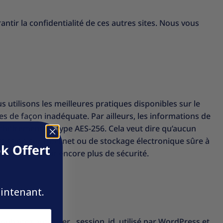
ntir la confidentialité de ces autres sites. Nous vous
utilisons les meilleures pratiques disponibles sur le
 de façon inadéquate. Par ailleurs, les informations de
chiffrement de type AES-256. Cela veut dire qu’aucun
mission sur Internet ou de stockage électronique sûre à
k Offert
industrie pour encore plus de sécurité.
aintenant.
ouhaitez autoriser. _session_id, utilisé par WordPress et