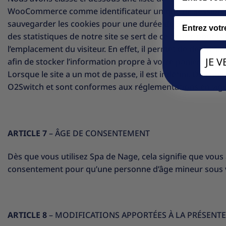
WooCommerce comme identificateur unique de session afin 
Email
sauvegarder les cookies pour une durée de 30 minutes apr
des statistiques de notre site se sert de ce fichier pour l
l’emplacement du visiteur. En effet, il permet de détermin
JE 
afin de stocker l’information propre à votre panier d’acha
Lorsque le site a un mot de passe, il est indéfini. On l’uti
O2Switch et sont conformes aux réglementations en vigue
ARTICLE 7
– ÂGE DE CONSENTEMENT
Dès que vous utilisez Spa de Nage, cela signifie que vou
consentement pour qu’une personne d’âge mineur sous vo
ARTICLE 8
– MODIFICATIONS APPORTÉES À LA PRÉSENTE