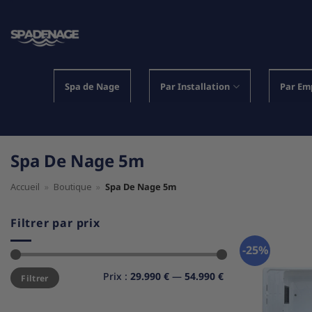
Passer
au
contenu
Spa de Nage
Par Installation
Par Em
Spa De Nage 5m
Accueil
»
Boutique
»
Spa De Nage 5m
Filtrer par prix
-25%
Prix
Prix
Prix :
29.990 €
—
54.990 €
Filtrer
min
max