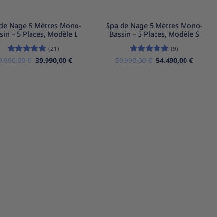
+
de Nage 5 Mètres Mono-
Spa de Nage 5 Mètres Mono-
sin – 5 Places, Modèle L
Bassin – 5 Places, Modèle S
(21)
(9)
Le
Le
Le
Le
9.990,00
Note
5
€
sur
39.990,00
€
59.990,00
Note
€
5
sur
54.490,00
€
prix
prix
prix
prix
5
5
initial
actuel
initial
actuel
était :
est :
était :
est :
49.990,00 €.
39.990,00 €.
59.990,00 €.
54.490,