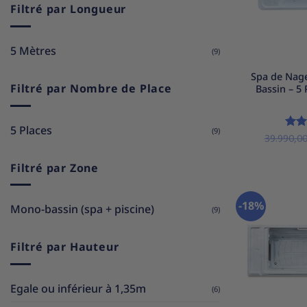
Filtré par Longueur
5 Mètres
+
(9)
Spa de Nag
Filtré par Nombre de Place
Bassin – 5
5 Places
(9)
39.990,0
Not
5
Filtré par Zone
-18%
Mono-bassin (spa + piscine)
(9)
Filtré par Hauteur
Egale ou inférieur à 1,35m
(6)