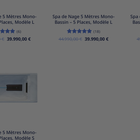
+
+
e 5 Mètres Mono-
Spa de Nage 5 Mètres Mono-
Spa 
 Places, Modèle L
Bassin – 5 Places, Modèle L
Bas
(6)
(18)
Le
Le
Le
Le
0
e
€
5
sur
39.990,00
€
44.990,00
Note
5
€
sur
39.990,00
€
4
prix
prix
prix
prix
5
initial
actuel
initial
actuel
était :
est :
était :
est :
48.990,00 €.
39.990,00 €.
44.990,00 €.
39.990,00 €.
Ajouter
à la
liste
d’envies
e 5 Mètres Mono-
 Places, Modèle S