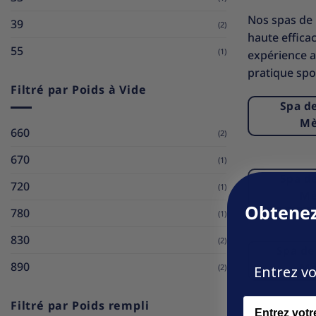
Nos spas de 
39
(2)
haute effica
55
(1)
expérience a
pratique spor
Filtré par Poids à Vide
Spa d
Mè
660
(2)
670
(1)
Spa d
720
(1)
Mè
Obtenez
780
(1)
830
(2)
Spa de
890
Mè
(2)
Entrez vo
Name
Filtré par Poids rempli