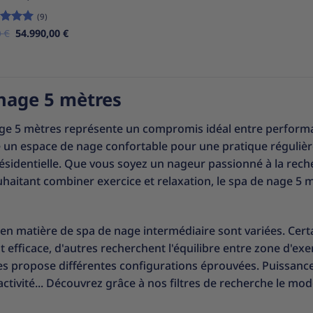
(9)
Le
Le
0
e
€
5
sur
54.990,00
€
prix
prix
initial
actuel
était :
est :
59.990,00 €.
54.990,00 €.
nage 5 mètres
ge 5 mètres représente un compromis idéal entre performanc
e un espace de nage confortable pour une pratique régulièr
 résidentielle. Que vous soyez un nageur passionné à la r
uhaitant combiner exercice et relaxation, le spa de nage 5
 en matière de spa de nage intermédiaire sont variées. Cert
 efficace, d'autres recherchent l'équilibre entre zone d'exe
s propose différentes configurations éprouvées. Puissanc
ctivité... Découvrez grâce à nos filtres de recherche le mod