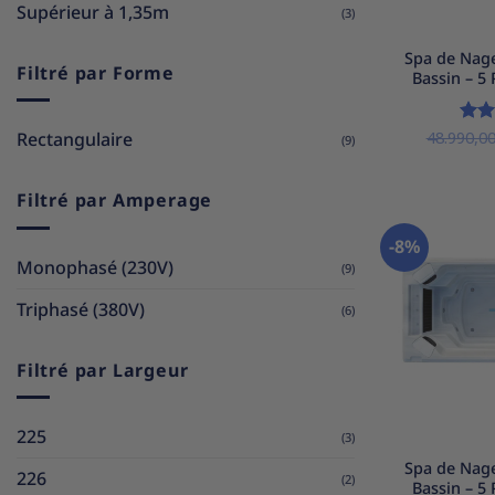
Supérieur à 1,35m
(3)
+
Spa de Nag
Filtré par Forme
Bassin – 5
Rectangulaire
48.990,0
Not
(9)
5
Filtré par Amperage
-8%
Monophasé (230V)
(9)
Triphasé (380V)
(6)
Filtré par Largeur
+
225
(3)
Spa de Nag
226
(2)
Bassin – 5