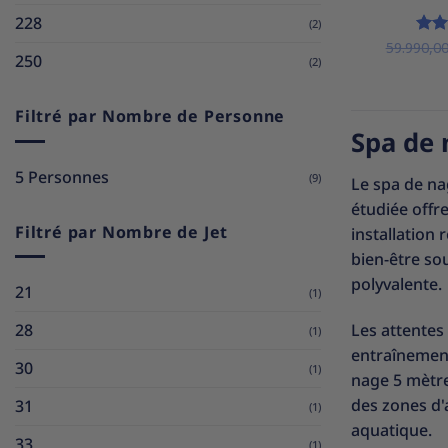
228
(2)
59.990,0
Not
250
(2)
5
Filtré par Nombre de Personne
Spa de 
5 Personnes
(9)
Le spa de na
étudiée offr
Filtré par Nombre de Jet
installation
bien-être so
polyvalente.
21
(1)
Les attentes
28
(1)
entraînement
30
(1)
nage 5 mètre
des zones d'a
31
(1)
aquatique.
33
(1)