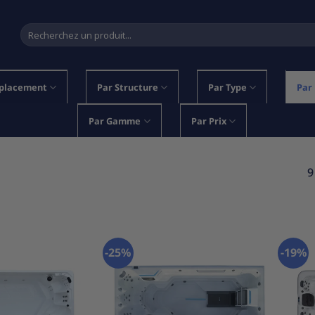
Recherche
pour :
placement
Par Structure
Par Type
Par
Par Gamme
Par Prix
9
-25%
-19%
Ajouter
Ajouter
à la
à la
liste
liste
d’envies
d’envies