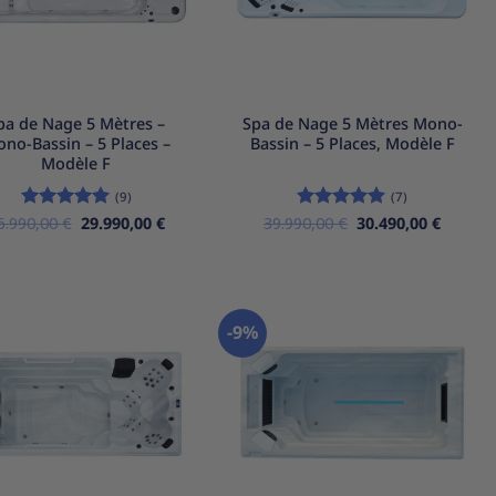
+
pa de Nage 5 Mètres –
Spa de Nage 5 Mètres Mono-
no-Bassin – 5 Places –
Bassin – 5 Places, Modèle F
Modèle F
(9)
(7)
Le
Le
Le
Le
6.990,00
Note
€
5
sur
29.990,00
€
39.990,00
Note
€
5
sur
30.490,00
€
prix
prix
prix
prix
5
5
initial
actuel
initial
actuel
était :
est :
était :
est :
36.990,00 €.
29.990,00 €.
39.990,00 €.
30.490,
-9%
Ajouter
Ajouter
à la
à la
liste
liste
d’envies
d’envies