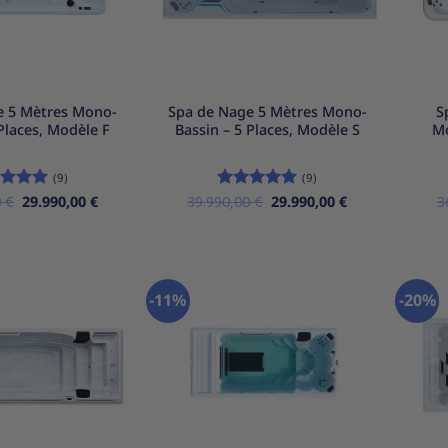
+
+
e 5 Mètres Mono-
Spa de Nage 5 Mètres Mono-
S
 Places, Modèle F
Bassin – 5 Places, Modèle S
Mo
(9)
(9)
Le
Le
Le
Le
0
e
€
5
sur
29.990,00
€
39.990,00
Note
€
5
sur
29.990,00
€
3
prix
prix
prix
prix
5
initial
actuel
initial
actuel
était :
est :
était :
est :
39.990,00 €.
29.990,00 €.
39.990,00 €.
29.990,00 €.
-11%
-20%
Ajouter
Ajouter
à la
à la
liste
liste
d’envies
d’envies