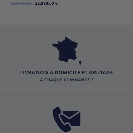
Le
Le
39.990,00
Note
5
€
sur
32.990,00
€
prix
prix
5
initial
actuel
était :
est :
39.990,00 €.
32.990,00 €.
LIVRAISON À DOMICILE ET GRUTAGE
À CHAQUE COMMANDE !