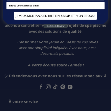
Nous sommes un
média
et une
boutique en ligne
Email
spécialisés dans les
spas de nage
. Nos
produits
,
sélectionnés avec soin, sont disponibles en
France
et à
JE VEUX MON PACK ENTRETIEN 6 MOIS ET MON EBOOK !
l'international. Grâce à notre
expertise
, nous vous
aidons à concrétiser vos
idées
et
projets
de
spa piscine
avec des solutions de
qualité
.
Transformez votre jardin en l'oasis de vos rêves
avec une simplicité inégalée. Avec nous, c'est
désormais possible.
A votre écoute toute l'année !
シ Détendez-vous avec nous sur les réseaux sociaux ⇩
À votre service