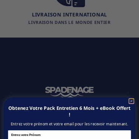
LIVRAISON INTERNATIONAL
LIVRAISON DANS LE MONDE ENTIER
Obtenez Votre Pack Entretien 6 Mois + eBook Offert
!
Votre Boutique Spa de Nage
Entrez votre prénom et votre email pour les recevoir maintenant.
Name