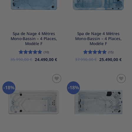
Spa de Nage 4 Mètres
Spa de Nage 4 Mètres
Mono-Bassin – 4 Places,
Mono-Bassin – 4 Places,
Modèle F
Modèle F
(10)
(15)
Le
Le
Le
Le
35.990,00
Note
5
€
sur
24.490,00
€
37.990,00
Note
5
€
sur
25.490,00
€
prix
prix
prix
prix
5
5
initial
actuel
initial
actue
était :
est :
était :
est :
35.990,00 €.
24.490,00 €.
37.990,00 €.
25.49
-18%
-18%
Ajouter
Ajouter
à la
à la
liste
liste
d’envies
d’envies