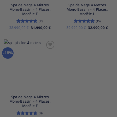
Spa de Nage 4 Mètres
Spa de Nage 4 Mètres
Mono-Bassin – 4 Places,
Mono-Bassin – 4 Places,
Modèle F
Modèle L
(13)
(15)
Le
Le
Le
Le
38.990,00
Note
5
€
sur
31.990,00
€
39.990,00
Note
5
€
sur
32.990,00
€
prix
prix
prix
prix
5
5
initial
actuel
initial
actue
était :
est :
était :
est :
38.990,00 €.
31.990,00 €.
39.990,00 €.
32.99
-18%
Ajouter
à la
liste
d’envies
Spa de Nage 4 Mètres
Mono-Bassin – 4 Places,
Modèle F
(19)