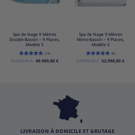
Spa de Nage 9 Mètres
Spa de Nage 9 Mètres
Double-Bassin – 9 Places,
Mono-Bassin – 9 Places,
Modèle S
Modèle S
(19)
(6)
Le
Le
Le
Le
59.990,00
Note
5
€
sur
49.990,00
€
57.990,00
Note
€
5
sur
52.990,00
€
prix
prix
prix
prix
5
5
initial
actuel
initial
actue
était :
est :
était :
est :
59.990,00 €.
49.990,00 €.
57.990,00 €.
52.99
LIVRAISON À DOMICILE ET GRUTAGE