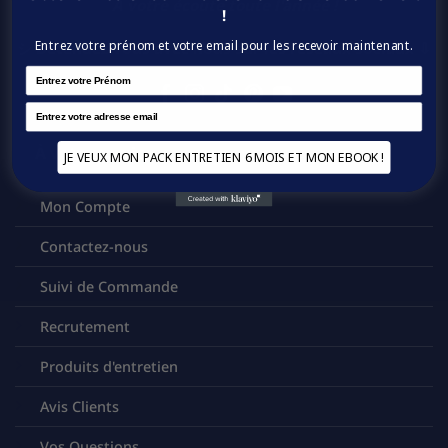
A votre écoute toute l'année !
!
Entrez votre prénom et votre email pour les recevoir maintenant.
シ Détendez-vous avec nous sur les réseaux sociaux ⇩
Name
Email
À votre service
JE VEUX MON PACK ENTRETIEN 6 MOIS ET MON EBOOK !
Mon Compte
Contactez-nous
Suivi de Commande
Recrutement
Produits d'entretien
Avis Clients
Vos Questions