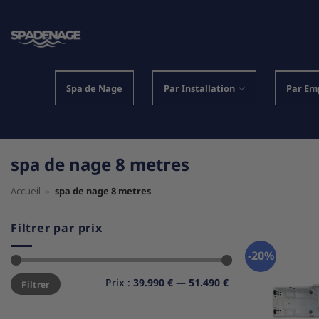
Passer
au
contenu
Spa de Nage
Par Installation
Par Em
spa de nage 8 metres
Accueil
»
spa de nage 8 metres
Filtrer par prix
-20%
Prix
Prix
Prix :
39.990 €
—
51.490 €
Filtrer
min
max