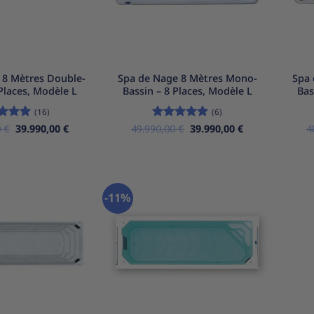
+
+
 8 Mètres Double-
Spa de Nage 8 Mètres Mono-
Spa 
 Places, Modèle L
Bassin – 8 Places, Modèle L
Bas
(16)
(6)
Le
Le
Le
Le
0
e
5
€
sur
39.990,00
€
49.990,00
Note
€
5
sur
39.990,00
€
4
prix
prix
prix
prix
5
initial
actuel
initial
actuel
était :
est :
était :
est :
49.990,00 €.
39.990,00 €.
49.990,00 €.
39.990,00 €.
-11%
Ajouter
Ajouter
à la
à la
liste
liste
d’envies
d’envies
+