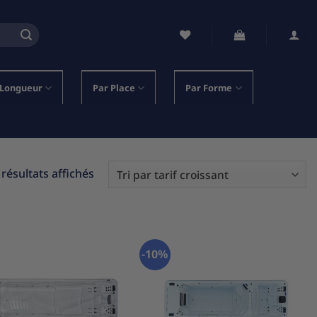
 Longueur
Par Place
Par Forme
Trié
 résultats affichés
par
prix
croissant
-10%
Ajouter
Ajouter
à la
à la
liste
liste
d’envies
d’envies