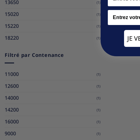
13650
(1)
Email
15020
(1)
15220
(1)
JE 
18220
(1)
Filtré par Contenance
11000
(1)
12600
(1)
14000
(1)
14200
(1)
16000
(1)
9000
(1)