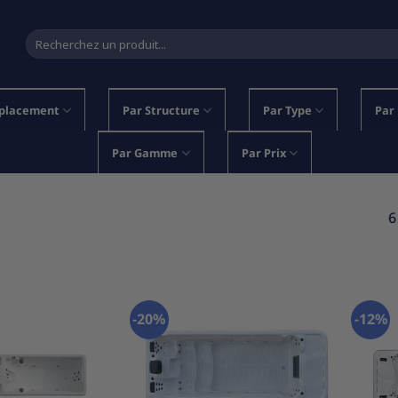
Recherche
pour :
placement
Par Structure
Par Type
Par
Par Gamme
Par Prix
6
-20%
-12%
Ajouter
Ajouter
à la
à la
liste
liste
d’envies
d’envies