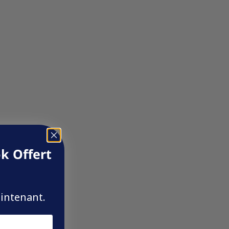
k Offert
aintenant.