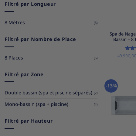
Filtré par Longueur
8 Mètres
+
(6)
Spa de Nage
Filtré par Nombre de Place
Bassin – 8
49.990,0
Not
8 Places
(6)
5
Filtré par Zone
-13%
Double bassin (spa et piscine séparés)
(2)
Mono-bassin (spa + piscine)
(4)
Filtré par Hauteur
+