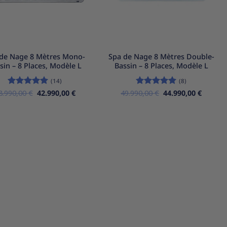
+
de Nage 8 Mètres Mono-
Spa de Nage 8 Mètres Double-
sin – 8 Places, Modèle L
Bassin – 8 Places, Modèle L
(14)
(8)
Le
Le
Le
Le
8.990,00
Note
5
€
sur
42.990,00
€
49.990,00
Note
€
5
sur
44.990,00
€
prix
prix
prix
prix
5
5
initial
actuel
initial
actuel
était :
est :
était :
est :
48.990,00 €.
42.990,00 €.
49.990,00 €.
44.990,