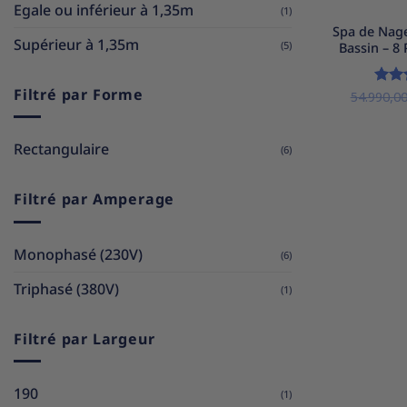
Egale ou inférieur à 1,35m
(1)
Spa de Nag
Supérieur à 1,35m
(5)
Bassin – 8
Filtré par Forme
54.990,0
Not
5
Rectangulaire
(6)
Filtré par Amperage
Monophasé (230V)
(6)
Triphasé (380V)
(1)
Filtré par Largeur
190
(1)