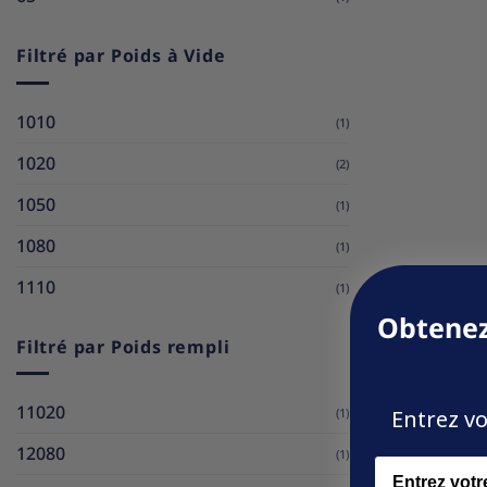
Filtré par Poids à Vide
1010
(1)
1020
(2)
1050
(1)
1080
(1)
1110
(1)
Obtenez
Filtré par Poids rempli
11020
Entrez vo
(1)
12080
(1)
Name