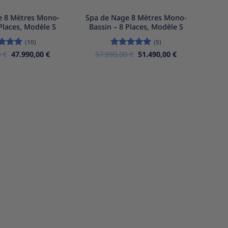
e 8 Mètres Mono-
Spa de Nage 8 Mètres Mono-
 Places, Modèle S
Bassin – 8 Places, Modèle S
(10)
(5)
Le
Le
Le
Le
0
e
5
€
sur
47.990,00
€
57.990,00
Note
€
5
sur
51.490,00
€
prix
prix
prix
prix
5
initial
actuel
initial
actuel
était :
est :
était :
est :
54.990,00 €.
47.990,00 €.
57.990,00 €.
51.490,00 €.