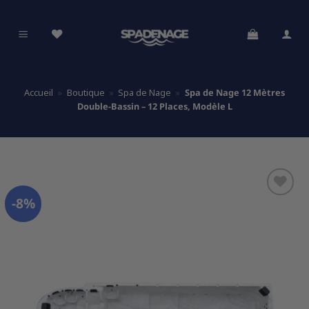
Passer
au
contenu
Accueil
»
Boutique
»
Spa de Nage
»
Spa de Nage 12 Mètres
Double-Bassin – 12 Places, Modèle L
-8%
Ajouter
à la
liste
d’envies