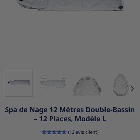
Spa de Nage 12 Mètres Double-Bassin
– 12 Places, Modèle L
(
13
avis client)
Noté
13
5
sur