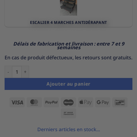
ESCALIER 4 MARCHES ANTIDÉRAPANT
Délais de fabrication et livraison : entre 7 et 9
semaines
En cas de produit défectueux, les retours sont gratuits.
quantité de Spa de Nage 12 Mètres Double-Bassin - 12 Place
Ajouter au panier
Visa
MasterCard
PayPal
Maestro
Apple
Google
Banc
Pay
Pay
Bank
Transfer
Derniers articles en stock...