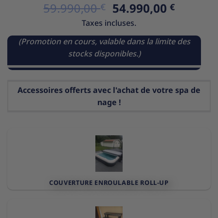
Le
Le
59.990,00
54.990,00
€
€
5 basé sur
notations
prix
prix
Taxes incluses.
client
initial
actuel
était :
est :
(Promotion en cours, valable dans la limite des
59.990,00 €.
54.990,
stocks disponibles.)
Accessoires offerts avec l'achat de votre spa de
nage !
COUVERTURE ENROULABLE ROLL-UP