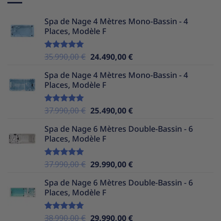
Spa de Nage 4 Mètres Mono-Bassin - 4
Places, Modèle F
Le
Le
35.990,00
€
24.490,00
€
Note
5.00
sur 5
prix
prix
Spa de Nage 4 Mètres Mono-Bassin - 4
initial
actuel
Places, Modèle F
était :
est :
35.990,00 €.
24.490,00 €.
Le
Le
37.990,00
€
25.490,00
€
Note
5.00
sur 5
prix
prix
Spa de Nage 6 Mètres Double-Bassin - 6
initial
actuel
Places, Modèle F
était :
est :
37.990,00 €.
25.490,00 €.
Le
Le
37.990,00
€
29.990,00
€
Note
5.00
sur 5
prix
prix
Spa de Nage 6 Mètres Double-Bassin - 6
initial
actuel
Places, Modèle F
était :
est :
37.990,00 €.
29.990,00 €.
Le
Le
38.990,00
€
29.990,00
€
Note
5.00