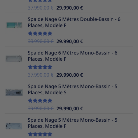
Le
Le
37.990,00
€
29.990,00
€
Note
5.00
sur 5
prix
prix
Spa de Nage 6 Mètres Double-Bassin - 6
initial
actuel
Places, Modèle F
était :
est :
37.990,00 €.
29.990,00 €.
Le
Le
38.990,00
€
29.990,00
€
Note
5.00
sur 5
prix
prix
Spa de Nage 6 Mètres Mono-Bassin - 6
initial
actuel
Places, Modèle F
était :
est :
38.990,00 €.
29.990,00 €.
Le
Le
37.990,00
€
29.990,00
€
Note
5.00
sur 5
prix
prix
Spa de Nage 5 Mètres Mono-Bassin - 5
initial
actuel
Places, Modèle S
était :
est :
37.990,00 €.
29.990,00 €.
Le
Le
39.990,00
€
29.990,00
€
Note
5.00
sur 5
prix
prix
Spa de Nage 5 Mètres Mono-Bassin - 5
initial
actuel
Places, Modèle F
était :
est :
39.990,00 €.
29.990,00 €.