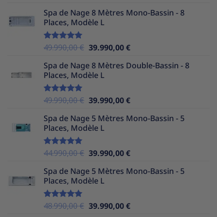
sur 5
prix
prix
Spa de Nage 8 Mètres Mono-Bassin - 8
initial
actuel
Places, Modèle L
était :
est :
49.990,00 €.
34.990,00 €.
Le
Le
49.990,00
€
39.990,00
€
Note
5.00
sur 5
prix
prix
Spa de Nage 8 Mètres Double-Bassin - 8
initial
actuel
Places, Modèle L
était :
est :
49.990,00 €.
39.990,00 €.
Le
Le
49.990,00
€
39.990,00
€
Note
5.00
sur 5
prix
prix
Spa de Nage 5 Mètres Mono-Bassin - 5
initial
actuel
Places, Modèle L
était :
est :
49.990,00 €.
39.990,00 €.
Le
Le
44.990,00
€
39.990,00
€
Note
5.00
sur 5
prix
prix
Spa de Nage 5 Mètres Mono-Bassin - 5
initial
actuel
Places, Modèle L
était :
est :
44.990,00 €.
39.990,00 €.
Le
Le
48.990,00
€
39.990,00
€
Note
5.00
sur 5
prix
prix