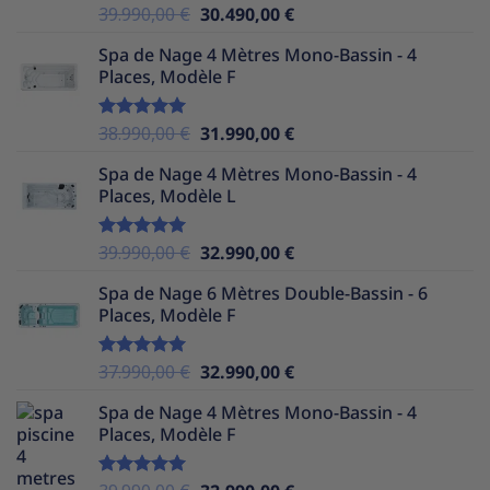
Le
Le
39.990,00
€
30.490,00
€
Note
5.00
sur 5
prix
prix
Spa de Nage 4 Mètres Mono-Bassin - 4
initial
actuel
Places, Modèle F
était :
est :
39.990,00 €.
30.490,00 €.
Le
Le
38.990,00
€
31.990,00
€
Note
5.00
sur 5
prix
prix
Spa de Nage 4 Mètres Mono-Bassin - 4
initial
actuel
Places, Modèle L
était :
est :
38.990,00 €.
31.990,00 €.
Le
Le
39.990,00
€
32.990,00
€
Note
5.00
sur 5
prix
prix
Spa de Nage 6 Mètres Double-Bassin - 6
initial
actuel
Places, Modèle F
était :
est :
39.990,00 €.
32.990,00 €.
Le
Le
37.990,00
€
32.990,00
€
Note
5.00
sur 5
prix
prix
Spa de Nage 4 Mètres Mono-Bassin - 4
initial
actuel
Places, Modèle F
était :
est :
37.990,00 €.
32.990,00 €.
Le
Le
Note
5.00