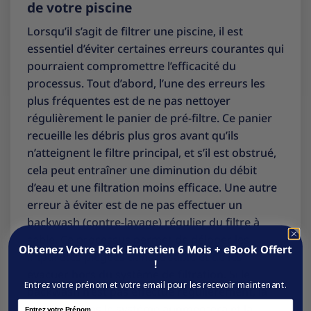
de votre piscine
Lorsqu’il s’agit de filtrer une piscine, il est
essentiel d’éviter certaines erreurs courantes qui
pourraient compromettre l’efficacité du
processus. Tout d’abord, l’une des erreurs les
plus fréquentes est de ne pas nettoyer
régulièrement le panier de pré-filtre. Ce panier
recueille les débris plus gros avant qu’ils
n’atteignent le filtre principal, et s’il est obstrué,
cela peut entraîner une diminution du débit
d’eau et une filtration moins efficace. Une autre
erreur à éviter est de ne pas effectuer un
backwash (contre-lavage) régulier du filtre à
sable. Ce processus permet de déloger les
Obtenez Votre Pack Entretien 6 Mois + eBook Offert
impuretés piégées dans le sable et de les
!
évacuer hors du système de filtration. Si le
Entrez votre prénom et votre email pour les recevoir maintenant.
backwash n’est pas effectué régulièrement, la
Name
pression dans le système augmentera et la