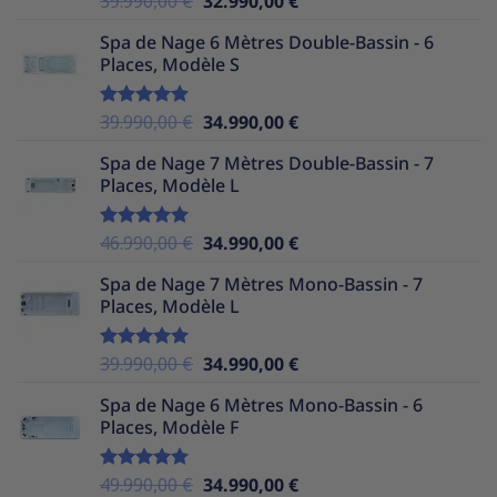
39.990,00
€
32.990,00
€
sur 5
prix
prix
Spa de Nage 6 Mètres Double-Bassin - 6
initial
actuel
Places, Modèle S
était :
est :
39.990,00 €.
32.990,00 €.
Le
Le
39.990,00
€
34.990,00
€
Note
5.00
sur 5
prix
prix
Spa de Nage 7 Mètres Double-Bassin - 7
initial
actuel
Places, Modèle L
était :
est :
39.990,00 €.
34.990,00 €.
Le
Le
46.990,00
€
34.990,00
€
Note
5.00
sur 5
prix
prix
Spa de Nage 7 Mètres Mono-Bassin - 7
initial
actuel
Places, Modèle L
était :
est :
46.990,00 €.
34.990,00 €.
Le
Le
39.990,00
€
34.990,00
€
Note
5.00
sur 5
prix
prix
Spa de Nage 6 Mètres Mono-Bassin - 6
initial
actuel
Places, Modèle F
était :
est :
39.990,00 €.
34.990,00 €.
Le
Le
49.990,00
€
34.990,00
€
Note
5.00