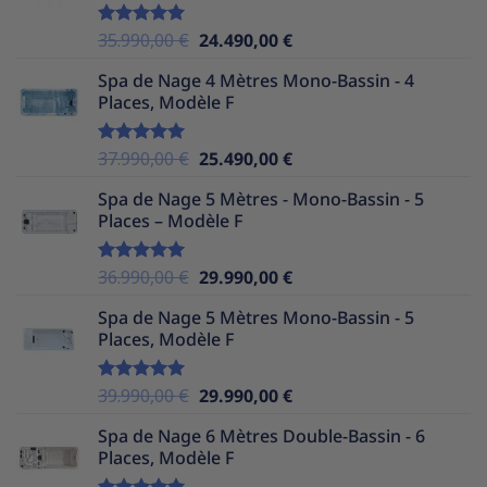
Le
Le
35.990,00
€
24.490,00
€
Note
5.00
sur 5
prix
prix
Spa de Nage 4 Mètres Mono-Bassin - 4
initial
actuel
Places, Modèle F
était :
est :
35.990,00 €.
24.490,00 €.
Le
Le
37.990,00
€
25.490,00
€
Note
5.00
sur 5
prix
prix
Spa de Nage 5 Mètres - Mono-Bassin - 5
initial
actuel
Places – Modèle F
était :
est :
37.990,00 €.
25.490,00 €.
Le
Le
36.990,00
€
29.990,00
€
Note
5.00
sur 5
prix
prix
Spa de Nage 5 Mètres Mono-Bassin - 5
initial
actuel
Places, Modèle F
était :
est :
36.990,00 €.
29.990,00 €.
Le
Le
39.990,00
€
29.990,00
€
Note
5.00
sur 5
prix
prix
Spa de Nage 6 Mètres Double-Bassin - 6
initial
actuel
Places, Modèle F
était :
est :
39.990,00 €.
29.990,00 €.