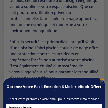
De plus, cet abri est doté d’un design élégant qui
viendra sublimer votre espace piscine. Que ce
soit pour une utilisation privée ou
professionnelle, l’abri couloir de nage apportera
une touche esthétique et moderne à votre
environnement aquatique.
Enfin, la sécurité est primordiale lorsqu’il s’agit
d’une piscine. L’abri piscine couloir de nage offre
une protection contre les accidents en
empêchant l’accès non autorisé à votre piscine.
Il est également équipé d’un système de
verrouillage sécurisé pour garantir la tranquillité
d’esprit des propriétaires.
Obtenez Votre Pack Entretien 6 Mois + eBook Offert
Pour profiter pleinement des avantages d’un
!
abri piscine couloir de nage, il est important de
Entrez votre prénom et votre email pour les recevoir maintenant.
choisir un modèle adapté à vos besoins et de
Name
l’entretenir régulièrement. Veillez à opter pour