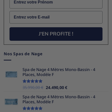
Email
J'EN PROFITE !
Nos Spas de Nage
Spa de Nage 4 Mètres Mono-Bassin - 4
Places, Modèle F
Le
Le
35.990,00
€
24.490,00
€
Note
5.00
sur 5
prix
prix
Spa de Nage 4 Mètres Mono-Bassin - 4
initial
actuel
Places, Modèle F
était :
est :
35.990,00 €.
24.490,00 €.