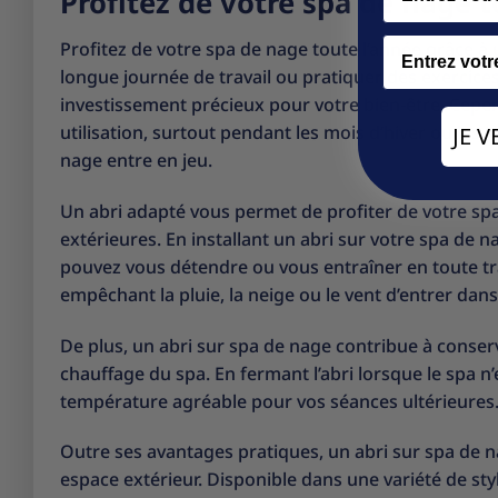
Profitez de votre spa de nage t
Email
Profitez de votre spa de nage toute l’année grâce à
longue journée de travail ou pratiquer des exercice
investissement précieux pour votre bien-être. Cepe
utilisation, surtout pendant les mois d’hiver ou les 
JE 
nage entre en jeu.
Un abri adapté vous permet de profiter de votre spa
extérieures. En installant un abri sur votre spa de
pouvez vous détendre ou vous entraîner en toute tra
empêchant la pluie, la neige ou le vent d’entrer dan
De plus, un abri sur spa de nage contribue à conserv
chauffage du spa. En fermant l’abri lorsque le spa n’
température agréable pour vos séances ultérieures. 
Outre ses avantages pratiques, un abri sur spa de 
espace extérieur. Disponible dans une variété de sty