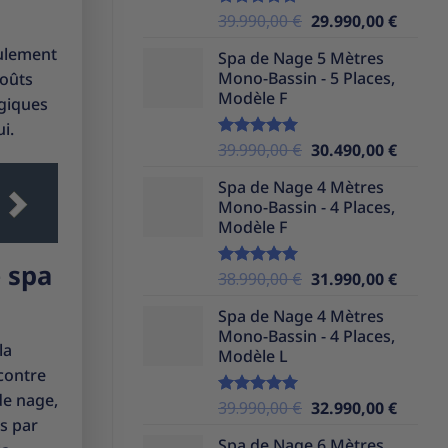
Le
Le
39.990,00
€
29.990,00
€
Note
5.00
sur 5
prix
prix
eulement
Spa de Nage 5 Mètres
initial
actuel
Mono-Bassin - 5 Places,
coûts
était :
est :
Modèle F
ogiques
39.990,00 €.
29.990,
i.
Le
Le
39.990,00
€
30.490,00
€
Note
5.00
sur 5
prix
prix
Spa de Nage 4 Mètres
initial
actuel
Mono-Bassin - 4 Places,
était :
est :
Modèle F
39.990,00 €.
30.490,
 spa
Le
Le
38.990,00
€
31.990,00
€
Note
5.00
sur 5
prix
prix
Spa de Nage 4 Mètres
initial
actuel
Mono-Bassin - 4 Places,
était :
est :
la
Modèle L
38.990,00 €.
31.990,
 contre
de nage,
Le
Le
39.990,00
€
32.990,00
€
Note
5.00
s par
sur 5
prix
prix
Spa de Nage 6 Mètres