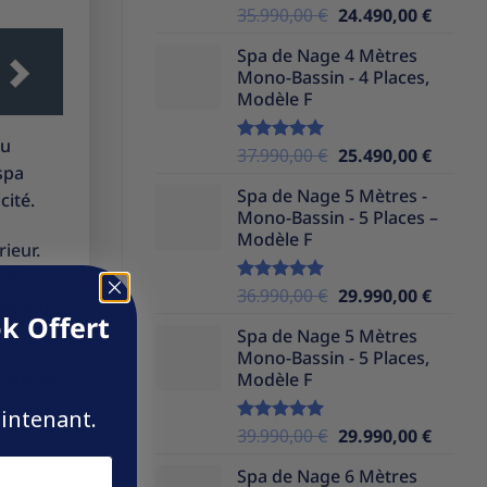
Le
Le
35.990,00
€
24.490,00
€
Note
5.00
sur 5
prix
prix
Spa de Nage 4 Mètres
initial
actuel
Mono-Bassin - 4 Places,
était :
est :
Modèle F
35.990,00 €.
24.490,
au
Le
Le
37.990,00
€
25.490,00
€
Note
5.00
spa
sur 5
prix
prix
Spa de Nage 5 Mètres -
cité.
initial
actuel
Mono-Bassin - 5 Places –
était :
est :
Modèle F
37.990,00 €.
25.490,
ieur.
rdin ou
Le
Le
36.990,00
€
29.990,00
€
Note
5.00
élégance
sur 5
prix
prix
k Offert
Spa de Nage 5 Mètres
initial
actuel
Mono-Bassin - 5 Places,
était :
est :
Modèle F
ment de
36.990,00 €.
29.990,
nt une
aintenant.
Le
Le
39.990,00
€
29.990,00
€
Note
5.00
sur 5
prix
prix
Spa de Nage 6 Mètres
initial
actuel