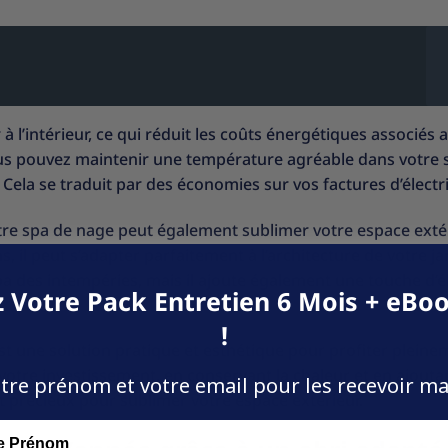
à l’intérieur, ce qui réduit les coûts énergétiques associés 
vous pouvez maintenir une température agréable dans votre 
ela se traduit par des économies sur vos factures d’électri
tre spa de nage peut également sublimer votre espace extér
s, il peut s’adapter parfaitement à l’architecture de votre ja
pa des intempéries, mais il ajoute également une touche d’
 Votre Pack Entretien 6 Mois + eBoo
!
st une solution pratique et esthétique pour profiter pleine
 votre investissement, en conservant la chaleur et en ajouta
tre prénom et votre email pour les recevoir m
t précieux pour sublimer votre espace extérieur.