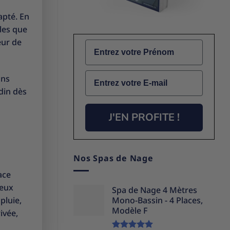
apté. En
les que
eur de
Name
Email
ans
din dès
J'EN PROFITE !
Nos Spas de Nage
ace
reux
Spa de Nage 4 Mètres
pluie,
Mono-Bassin - 4 Places,
Modèle F
ivée,