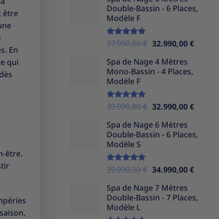
initial
actuel
la
Double-Bassin - 6 Places,
était :
est :
 être
Modèle F
39.990,00 €.
32.990,
une
s
Le
Le
37.990,00
€
32.990,00
€
Note
5.00
s. En
sur 5
prix
prix
Spa de Nage 4 Mètres
ue qui
initial
actuel
Mono-Bassin - 4 Places,
était :
est :
 dès
Modèle F
37.990,00 €.
32.990,
Le
Le
39.990,00
€
32.990,00
€
Note
5.00
sur 5
prix
prix
Spa de Nage 6 Mètres
initial
actuel
Double-Bassin - 6 Places,
était :
est :
Modèle S
39.990,00 €.
32.990,
n-être.
tir
Le
Le
39.990,00
€
34.990,00
€
Note
5.00
sur 5
prix
prix
Spa de Nage 7 Mètres
initial
actuel
Double-Bassin - 7 Places,
était :
est :
mpéries
Modèle L
39.990,00 €.
34.990,
saison,