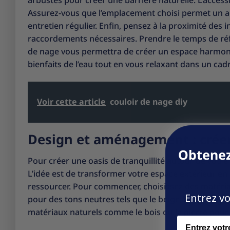
arbustes pour créer une barrière naturelle. L’access
Assurez-vous que l’emplacement choisi permet un acc
entretien régulier. Enfin, pensez à la proximité des in
raccordements nécessaires. Prendre le temps de réfl
de nage vous permettra de créer un espace harmoni
bienfaits de l’eau tout en vous relaxant dans un cadr
Voir cette article
couloir de nage diy
Design et aménagement : créer 
Obtenez
Pour créer une oasis de tranquillité autour de votre
L’idée est de transformer votre espace extérieur en
ressourcer. Pour commencer, choisissez des matériaux
Entrez vo
pour des tons neutres tels que le beige, le blanc ou 
matériaux naturels comme le bois ou la pierre pour 
Name