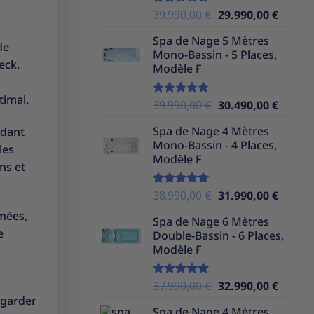
Le
Le
39.990,00
€
29.990,00
€
Note
5.00
sur 5
prix
prix
Spa de Nage 5 Mètres
initial
actuel
de
Mono-Bassin - 5 Places,
était :
est :
eck.
Modèle F
39.990,00 €.
29.990,
timal.
Le
Le
39.990,00
€
30.490,00
€
Note
5.00
sur 5
prix
prix
Spa de Nage 4 Mètres
ndant
initial
actuel
Mono-Bassin - 4 Places,
était :
est :
les
Modèle F
39.990,00 €.
30.490,
ns et
Le
Le
38.990,00
€
31.990,00
€
Note
5.00
sur 5
prix
prix
umées,
Spa de Nage 6 Mètres
initial
actuel
e
Double-Bassin - 6 Places,
était :
est :
Modèle F
38.990,00 €.
31.990,
Le
Le
37.990,00
€
32.990,00
€
Note
5.00
sur 5
prix
prix
 garder
Spa de Nage 4 Mètres