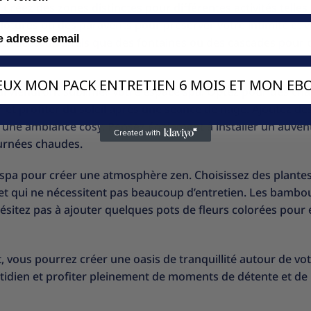
Créez des zones distinctes pour différentes activités telles
s clôtures ou des paravents pour préserver votre intimité et 
ts décoratifs tels que des fontaines ou des cascades pour 
VEUX MON PACK ENTRETIEN 6 MOIS ET MON EBO
ui viendront sublimer votre espace spa. Optez pour des cha
et profiter du soleil après une séance de nage. Ajoutez de
r une ambiance cosy. Pensez également à installer un auven
ournées chaudes.
 spa pour créer une atmosphère zen. Choisissez des plantes
 et qui ne nécessitent pas beaucoup d’entretien. Les bambou
hésitez pas à ajouter quelques pots de fleurs colorées pour
 vous pourrez créer une oasis de tranquillité autour de vo
idien et profiter pleinement de moments de détente et de 