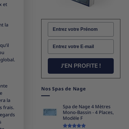
x et
t la
Name
Email
qu’il
ou
global.
J'EN PROFITE !
ente
Nos Spas de Nage
ce
ra la
Spa de Nage 4 Mètres
 frais.
Mono-Bassin - 4 Places,
regards
Modèle F
s