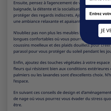
Ensuite, pensez à l’agencement de votre espace spa. 
baignade, la détente et la socialisation. Utilisez de
Email
protéger des regards indiscrets. Ajoutez des élémen
une ambiance relaxante et apaisante.
JE 
N’oubliez pas non plus les meubles et accessoires q
longues confortables où vous pourrez vous allonger 
coussins moelleux et des plaids douillets pour crée
parasol pour vous protéger du soleil pendant les j
Enfin, ajoutez des touches végétales à votre espace
fleurs qui résistent bien aux conditions extérieures
palmiers ou les lavandes sont d’excellents choix. N’
l’espace.
En suivant ces conseils de design et d’aménagement,
de nage où vous pourrez vous évader du stress quot
être.