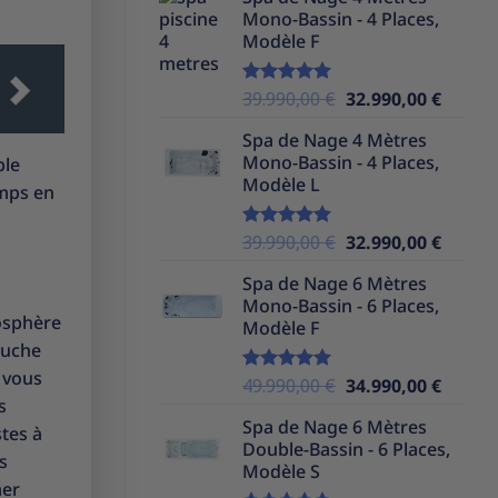
initial
actuel
Mono-Bassin - 4 Places,
était :
est :
Modèle F
37.990,00 €.
32.990,
Le
Le
39.990,00
€
32.990,00
€
Note
5.00
sur 5
prix
prix
Spa de Nage 4 Mètres
initial
actuel
Mono-Bassin - 4 Places,
ble
était :
est :
Modèle L
39.990,00 €.
32.990,
emps en
Le
Le
39.990,00
€
32.990,00
€
Note
5.00
sur 5
prix
prix
Spa de Nage 6 Mètres
initial
actuel
Mono-Bassin - 6 Places,
était :
est :
mosphère
Modèle F
39.990,00 €.
32.990,
ouche
e vous
Le
Le
49.990,00
€
34.990,00
€
Note
5.00
sur 5
s
prix
prix
Spa de Nage 6 Mètres
initial
actuel
stes à
Double-Bassin - 6 Places,
était :
est :
s
Modèle S
49.990,00 €.
34.990,
mer