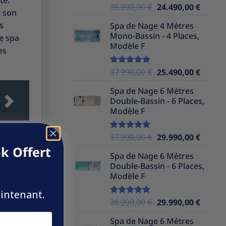
te.
Le
Le
35.990,00
€
24.490,00
€
Note
5.00
r son
sur 5
prix
prix
s
Spa de Nage 4 Mètres
initial
actuel
Mono-Bassin - 4 Places,
e spa
était :
est :
Modèle F
35.990,00 €.
24.490,
es
Le
Le
37.990,00
€
25.490,00
€
Note
5.00
sur 5
prix
prix
Spa de Nage 6 Mètres
initial
actuel
Double-Bassin - 6 Places,
était :
est :
Modèle F
37.990,00 €.
25.490,
Le
Le
37.990,00
€
29.990,00
€
Note
5.00
sur 5
prix
prix
k Offert
Spa de Nage 6 Mètres
ial.
initial
actuel
Double-Bassin - 6 Places,
était :
est :
et vous
Modèle F
37.990,00 €.
29.990,
n. Optez
aintenant.
Le
Le
38.990,00
€
29.990,00
€
Note
5.00
ace.
sur 5
prix
prix
Spa de Nage 6 Mètres
initial
actuel