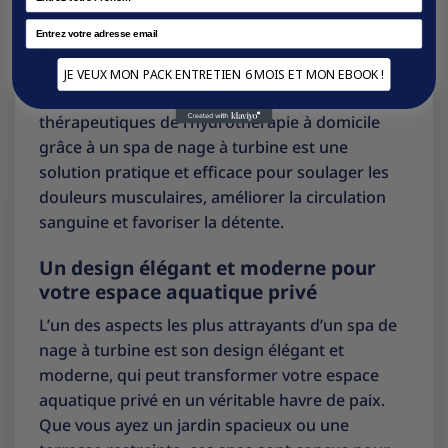
profiter des massages hydrothérapiques quand
vous le souhaitez, sans contrainte horaire ni
Email
déplacement.
JE VEUX MON PACK ENTRETIEN 6 MOIS ET MON EBOOK !
En conclusion, profiter des bienfaits
thérapeutiques de l’hydrothérapie à domicile
grâce à un spa de nage à turbine est une
solution pratique et efficace pour soulager les
douleurs musculaires, améliorer la circulation
sanguine et favoriser la détente.
Un design élégant et moderne pour
votre espace aquatique privé
L’un des aspects les plus attrayants d’un spa de
nage à turbine est son design élégant et
moderne, qui peut transformer votre espace
aquatique privé en un véritable havre de paix.
Que vous ayez un jardin spacieux ou une