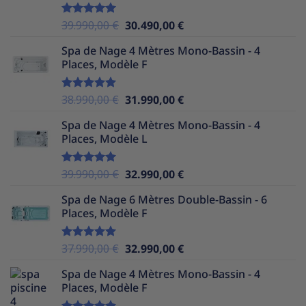
39.990,00 €.
29.990,00 €.
Le
Le
39.990,00
€
30.490,00
€
Note
5.00
sur 5
prix
prix
Spa de Nage 4 Mètres Mono-Bassin - 4
initial
actuel
Places, Modèle F
était :
est :
39.990,00 €.
30.490,00 €.
Le
Le
38.990,00
€
31.990,00
€
Note
5.00
sur 5
prix
prix
Spa de Nage 4 Mètres Mono-Bassin - 4
initial
actuel
Places, Modèle L
était :
est :
38.990,00 €.
31.990,00 €.
Le
Le
39.990,00
€
32.990,00
€
Note
5.00
sur 5
prix
prix
Spa de Nage 6 Mètres Double-Bassin - 6
initial
actuel
Places, Modèle F
était :
est :
39.990,00 €.
32.990,00 €.
Le
Le
37.990,00
€
32.990,00
€
Note
5.00
sur 5
prix
prix
Spa de Nage 4 Mètres Mono-Bassin - 4
initial
actuel
Places, Modèle F
était :
est :
37.990,00 €.
32.990,00 €.