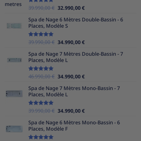
Le
Le
39.990,00
€
32.990,00
€
Note
5.00
sur 5
prix
prix
Spa de Nage 6 Mètres Double-Bassin - 6
initial
actuel
Places, Modèle S
était :
est :
39.990,00 €.
32.990,00 €.
Le
Le
39.990,00
€
34.990,00
€
Note
5.00
sur 5
prix
prix
Spa de Nage 7 Mètres Double-Bassin - 7
initial
actuel
Places, Modèle L
était :
est :
39.990,00 €.
34.990,00 €.
Le
Le
46.990,00
€
34.990,00
€
Note
5.00
sur 5
prix
prix
Spa de Nage 7 Mètres Mono-Bassin - 7
initial
actuel
Places, Modèle L
était :
est :
46.990,00 €.
34.990,00 €.
Le
Le
39.990,00
€
34.990,00
€
Note
5.00
sur 5
prix
prix
Spa de Nage 6 Mètres Mono-Bassin - 6
initial
actuel
Places, Modèle F
était :
est :
39.990,00 €.
34.990,00 €.