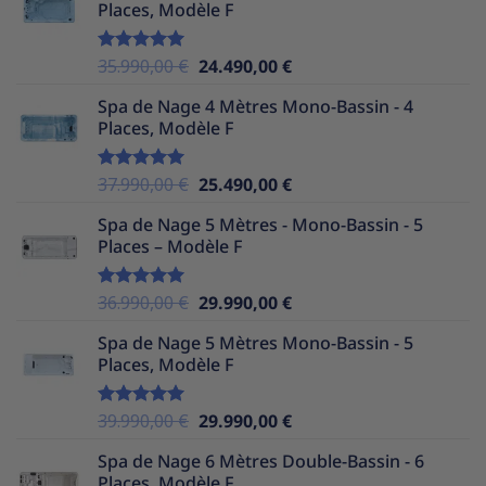
Places, Modèle F
Le
Le
35.990,00
€
24.490,00
€
Note
5.00
sur 5
prix
prix
Spa de Nage 4 Mètres Mono-Bassin - 4
initial
actuel
Places, Modèle F
était :
est :
35.990,00 €.
24.490,00 €.
Le
Le
37.990,00
€
25.490,00
€
Note
5.00
sur 5
prix
prix
Spa de Nage 5 Mètres - Mono-Bassin - 5
initial
actuel
Places – Modèle F
était :
est :
37.990,00 €.
25.490,00 €.
Le
Le
36.990,00
€
29.990,00
€
Note
5.00
sur 5
prix
prix
Spa de Nage 5 Mètres Mono-Bassin - 5
initial
actuel
Places, Modèle F
était :
est :
36.990,00 €.
29.990,00 €.
Le
Le
39.990,00
€
29.990,00
€
Note
5.00
sur 5
prix
prix
Spa de Nage 6 Mètres Double-Bassin - 6
initial
actuel
Places, Modèle F