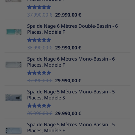
était :
est :
39.990,00 €.
29.990,00 €.
Le
Le
37.990,00
€
29.990,00
€
Note
5.00
sur 5
prix
prix
Spa de Nage 6 Mètres Double-Bassin - 6
initial
actuel
Places, Modèle F
était :
est :
37.990,00 €.
29.990,00 €.
Le
Le
38.990,00
€
29.990,00
€
Note
5.00
sur 5
prix
prix
Spa de Nage 6 Mètres Mono-Bassin - 6
initial
actuel
Places, Modèle F
était :
est :
38.990,00 €.
29.990,00 €.
Le
Le
37.990,00
€
29.990,00
€
Note
5.00
sur 5
prix
prix
Spa de Nage 5 Mètres Mono-Bassin - 5
initial
actuel
Places, Modèle S
était :
est :
37.990,00 €.
29.990,00 €.
Le
Le
39.990,00
€
29.990,00
€
Note
5.00
sur 5
prix
prix
Spa de Nage 5 Mètres Mono-Bassin - 5
initial
actuel
Places, Modèle F
était :
est :