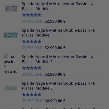
Spa de Nage 4 Mètres Mono-Bassin - 4
initial
actuel
Places, Modèle L
était :
est :
38.990,00 €.
31.990,00 €.
Le
Le
39.990,00
€
32.990,00
€
Note
5.00
sur 5
prix
prix
Spa de Nage 6 Mètres Double-Bassin - 6
initial
actuel
Places, Modèle F
était :
est :
39.990,00 €.
32.990,00 €.
Le
Le
37.990,00
€
32.990,00
€
Note
5.00
sur 5
prix
prix
Spa de Nage 4 Mètres Mono-Bassin - 4
initial
actuel
Places, Modèle F
était :
est :
37.990,00 €.
32.990,00 €.
Le
Le
39.990,00
€
32.990,00
€
Note
5.00
sur 5
prix
prix
Spa de Nage 6 Mètres Double-Bassin - 6
initial
actuel
Places, Modèle S
était :
est :
39.990,00 €.
32.990,00 €.
Le
Le
39.990,00
€
34.990,00
€
Note
5.00
sur 5
prix
prix