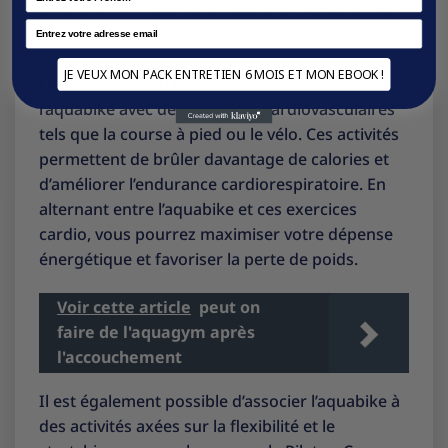
différents groupes musculaires et d’obtenir des
Email
résultats plus visibles rapidement.
JE VEUX MON PACK ENTRETIEN 6 MOIS ET MON EBOOK !
Une autre option intéressante est de combiner
l’aquabike avec des exercices cardiovasculaires
tels que la course à pied ou le vélo. Ces activités
permettent de brûler davantage de calories et
d’améliorer l’endurance cardiorespiratoire. En
alternant entre l’aquabike et ces exercices
cardio, vous pourrez maximiser votre dépense
énergétique et favoriser la perte de poids.
Voir cette article
peut on
faire de l'aquagym après
l'accouchement
Il est également possible d’associer l’aquabike à
des activités axées sur la flexibilité et le