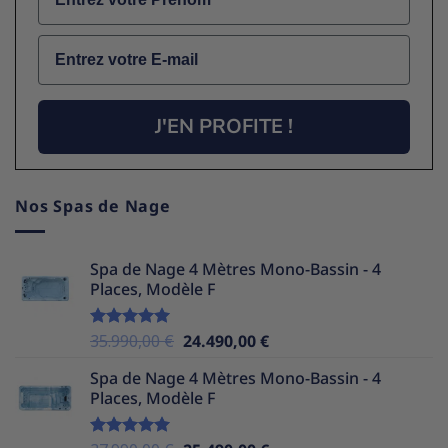
Email
J'EN PROFITE !
Nos Spas de Nage
Spa de Nage 4 Mètres Mono-Bassin - 4
Places, Modèle F
Le
Le
35.990,00
€
24.490,00
€
Note
5.00
sur 5
prix
prix
Spa de Nage 4 Mètres Mono-Bassin - 4
initial
actuel
Places, Modèle F
était :
est :
35.990,00 €.
24.490,00 €.
Note
5.00