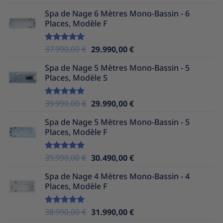
sur 5
prix
prix
Spa de Nage 6 Mètres Mono-Bassin - 6
initial
actuel
Places, Modèle F
était :
est :
38.990,00 €.
29.990,00 €.
Le
Le
37.990,00
€
29.990,00
€
Note
5.00
sur 5
prix
prix
Spa de Nage 5 Mètres Mono-Bassin - 5
initial
actuel
Places, Modèle S
était :
est :
37.990,00 €.
29.990,00 €.
Le
Le
39.990,00
€
29.990,00
€
Note
5.00
sur 5
prix
prix
Spa de Nage 5 Mètres Mono-Bassin - 5
initial
actuel
Places, Modèle F
était :
est :
39.990,00 €.
29.990,00 €.
Le
Le
39.990,00
€
30.490,00
€
Note
5.00
sur 5
prix
prix
Spa de Nage 4 Mètres Mono-Bassin - 4
initial
actuel
Places, Modèle F
était :
est :
39.990,00 €.
30.490,00 €.
Le
Le
38.990,00
€
31.990,00
€
Note
5.00
sur 5
prix
prix