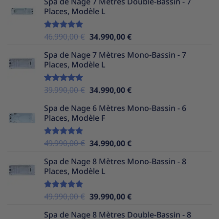
Spa de Nage 7 Mètres Double-Bassin - 7
initial
actuel
Places, Modèle L
était :
est :
39.990,00 €.
34.990,00 €.
Le
Le
46.990,00
€
34.990,00
€
Note
5.00
sur 5
prix
prix
Spa de Nage 7 Mètres Mono-Bassin - 7
initial
actuel
Places, Modèle L
était :
est :
46.990,00 €.
34.990,00 €.
Le
Le
39.990,00
€
34.990,00
€
Note
5.00
sur 5
prix
prix
Spa de Nage 6 Mètres Mono-Bassin - 6
initial
actuel
Places, Modèle F
était :
est :
39.990,00 €.
34.990,00 €.
Le
Le
49.990,00
€
34.990,00
€
Note
5.00
sur 5
prix
prix
Spa de Nage 8 Mètres Mono-Bassin - 8
initial
actuel
Places, Modèle L
était :
est :
49.990,00 €.
34.990,00 €.
Le
Le
49.990,00
€
39.990,00
€
Note
5.00
sur 5
prix
prix
Spa de Nage 8 Mètres Double-Bassin - 8
initial
actuel