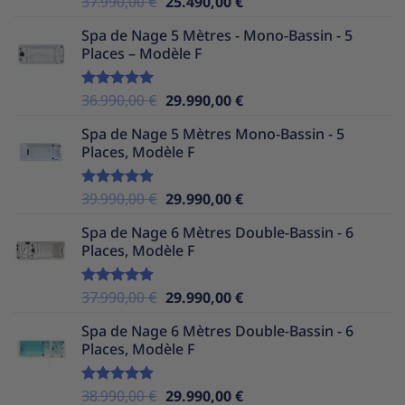
Le
Le
37.990,00
€
25.490,00
€
sur 5
prix
prix
Spa de Nage 5 Mètres - Mono-Bassin - 5
initial
actuel
Places – Modèle F
était :
est :
37.990,00 €.
25.490,00 €.
Le
Le
36.990,00
€
29.990,00
€
Note
5.00
sur 5
prix
prix
Spa de Nage 5 Mètres Mono-Bassin - 5
initial
actuel
Places, Modèle F
était :
est :
36.990,00 €.
29.990,00 €.
Le
Le
39.990,00
€
29.990,00
€
Note
5.00
sur 5
prix
prix
Spa de Nage 6 Mètres Double-Bassin - 6
initial
actuel
Places, Modèle F
était :
est :
39.990,00 €.
29.990,00 €.
Le
Le
37.990,00
€
29.990,00
€
Note
5.00
sur 5
prix
prix
Spa de Nage 6 Mètres Double-Bassin - 6
initial
actuel
Places, Modèle F
était :
est :
37.990,00 €.
29.990,00 €.
Le
Le
38.990,00
€
29.990,00
€
Note
5.00