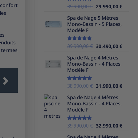
 confort
Le
Le
39.990,00
€
29.990,00
€
Note
5.00
sur 5
prix
prix
les
Spa de Nage 5 Mètres
initial
actuel
Mono-Bassin - 5 Places,
était :
est :
Modèle F
39.990,00 €.
29.990,
es
enduits
Le
Le
39.990,00
€
30.490,00
€
Note
5.00
n termes
sur 5
prix
prix
Spa de Nage 4 Mètres
initial
actuel
Mono-Bassin - 4 Places,
était :
est :
Modèle F
39.990,00 €.
30.490,
Le
Le
38.990,00
€
31.990,00
€
Note
5.00
sur 5
prix
prix
Spa de Nage 4 Mètres
initial
actuel
Mono-Bassin - 4 Places,
était :
est :
Modèle F
38.990,00 €.
31.990,
Le
Le
39.990,00
€
32.990,00
€
Note
5.00
sur 5
prix
prix
Spa de Nage 4 Mètres