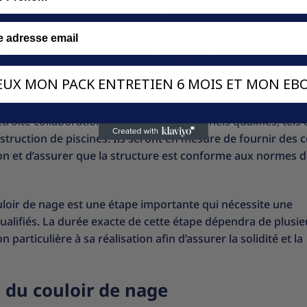
n béton ou d’autres techniques de fondation appropriées.
re du couloir de nage peut être construite. Cela peut inclur
viront de supports principaux, ainsi que l’installation des 
nt que cette structure soit conçue pour résister aux forces 
VEUX MON PACK ENTRETIEN 6 MOIS ET MON EBO
 étroite collaboration avec des professionnels qualifiés, tels
nstruction de piscines. Ils seront en mesure de fournir des c
ion et d’assurer que la structure est conforme aux normes 
ouloir de nage est une étape importante qui nécessite une
 qualifiés. La durée exacte de cette étape dépendra de plusie
 particulière à sa réalisation afin d’assurer la solidité et la
s du couloir de nage