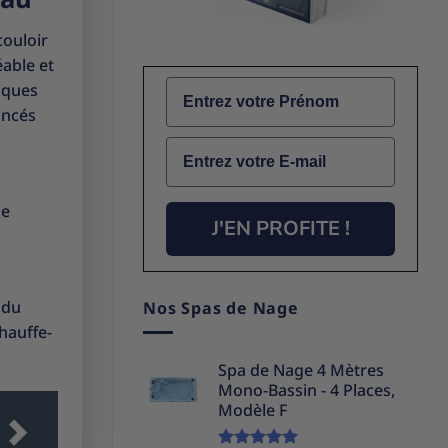
couloir
éable et
Name
fiques
ancés
Email
de
J'EN PROFITE !
 du
Nos Spas de Nage
hauffe-
Spa de Nage 4 Mètres
Mono-Bassin - 4 Places,
Modèle F