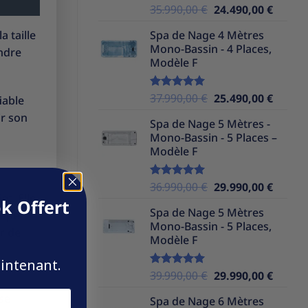
Le
Le
35.990,00
€
24.490,00
€
Note
5.00
sur 5
prix
prix
a taille
Spa de Nage 4 Mètres
initial
actuel
Mono-Bassin - 4 Places,
endre
était :
est :
Modèle F
35.990,00 €.
24.490,
Le
Le
37.990,00
€
25.490,00
€
Note
5.00
iable
sur 5
prix
prix
ir son
Spa de Nage 5 Mètres -
initial
actuel
Mono-Bassin - 5 Places –
était :
est :
Modèle F
37.990,00 €.
25.490,
Le
Le
36.990,00
€
29.990,00
€
Note
5.00
et. Elle
sur 5
prix
prix
k Offert
Spa de Nage 5 Mètres
tape
initial
actuel
Mono-Bassin - 5 Places,
était :
est :
ir de
Modèle F
36.990,00 €.
29.990,
aintenant.
Le
Le
39.990,00
€
29.990,00
€
Note
5.00
sur 5
prix
prix
se
Spa de Nage 6 Mètres
initial
actuel