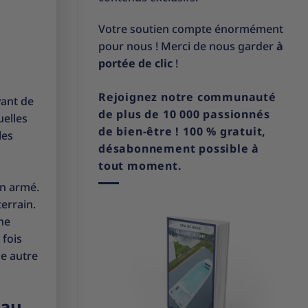
Votre soutien compte énormément
pour nous ! Merci de nous garder
à
portée de clic
!
Rejoignez notre communauté
vant de
de plus de 10 000 passionnés
uelles
de bien-être ! 100 % gratuit,
les
désabonnement possible à
tout moment.
on armé.
errain.
ne
 fois
ne autre
eau