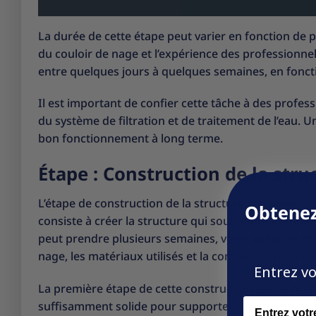
La durée de cette étape peut varier en fonction de pl
du couloir de nage et l’expérience des professionnel
entre quelques jours à quelques semaines, en fonct
Il est important de confier cette tâche à des professi
du système de filtration et de traitement de l’eau. 
bon fonctionnement à long terme.
Étape : Construction de la stru
L’étape de construction de la structure du couloir de 
Obtenez
consiste à créer la structure qui soutiendra le couloi
peut prendre plusieurs semaines, voire quelques mois
nage, les matériaux utilisés et la complexité de la c
Entrez vo
La première étape de cette construction est de prépare
Name
suffisamment solide pour supporter la structure. En