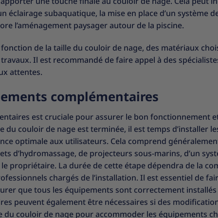
r apporter une touche finale au couloir de nage. Cela peut in
’un éclairage subaquatique, la mise en place d’un système d
ore l’aménagement paysager autour de la piscine.
fonction de la taille du couloir de nage, des matériaux chois
ravaux. Il est recommandé de faire appel à des spécialiste
ux attentes.
ipements complémentaires
taires est cruciale pour assurer le bon fonctionnement et
e du couloir de nage est terminée, il est temps d’installer le
nce optimale aux utilisateurs. Cela comprend généralemen
de jets d’hydromassage, de projecteurs sous-marins, d’un sys
 le propriétaire. La durée de cette étape dépendra de la co
ssionnels chargés de l’installation. Il est essentiel de fai
ssurer que tous les équipements sont correctement installés
res peuvent également être nécessaires si des modificatio
re du couloir de nage pour accommoder les équipements cho