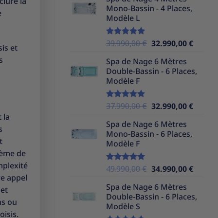
initial
actuel
clure la
Mono-Bassin - 4 Places,
était :
est :
e
Modèle L
39.990,00 €.
32.990,
Le
Le
39.990,00
€
32.990,00
€
Note
5.00
is et
sur 5
prix
prix
s
Spa de Nage 6 Mètres
initial
actuel
Double-Bassin - 6 Places,
était :
est :
Modèle F
39.990,00 €.
32.990,
Le
Le
37.990,00
€
32.990,00
€
Note
5.00
sur 5
prix
prix
 la
Spa de Nage 6 Mètres
initial
actuel
s
Mono-Bassin - 6 Places,
était :
est :
t
Modèle F
37.990,00 €.
32.990,
tème de
mplexité
Le
Le
49.990,00
€
34.990,00
€
Note
5.00
sur 5
re appel
prix
prix
Spa de Nage 6 Mètres
initial
actuel
 et
Double-Bassin - 6 Places,
était :
est :
ns ou
Modèle S
49.990,00 €.
34.990,
isis.