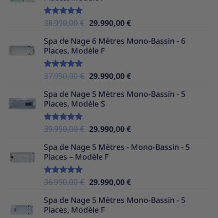
37.990,00 €.
29.990,00 €.
Le
Le
38.990,00
€
29.990,00
€
Note
5.00
sur 5
prix
prix
Spa de Nage 6 Mètres Mono-Bassin - 6
initial
actuel
Places, Modèle F
était :
est :
38.990,00 €.
29.990,00 €.
Le
Le
37.990,00
€
29.990,00
€
Note
5.00
sur 5
prix
prix
Spa de Nage 5 Mètres Mono-Bassin - 5
initial
actuel
Places, Modèle S
était :
est :
37.990,00 €.
29.990,00 €.
Le
Le
39.990,00
€
29.990,00
€
Note
5.00
sur 5
prix
prix
Spa de Nage 5 Mètres - Mono-Bassin - 5
initial
actuel
Places – Modèle F
était :
est :
39.990,00 €.
29.990,00 €.
Le
Le
36.990,00
€
29.990,00
€
Note
5.00
sur 5
prix
prix
Spa de Nage 5 Mètres Mono-Bassin - 5
initial
actuel
Places, Modèle F
était :
est :