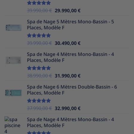
36.990,00 €.
29.990,00 €.
Le
Le
39.990,00
€
29.990,00
€
Note
5.00
sur 5
prix
prix
Spa de Nage 5 Mètres Mono-Bassin - 5
initial
actuel
Places, Modèle F
était :
est :
39.990,00 €.
29.990,00 €.
Le
Le
39.990,00
€
30.490,00
€
Note
5.00
sur 5
prix
prix
Spa de Nage 4 Mètres Mono-Bassin - 4
initial
actuel
Places, Modèle F
était :
est :
39.990,00 €.
30.490,00 €.
Le
Le
38.990,00
€
31.990,00
€
Note
5.00
sur 5
prix
prix
Spa de Nage 6 Mètres Double-Bassin - 6
initial
actuel
Places, Modèle F
était :
est :
38.990,00 €.
31.990,00 €.
Le
Le
37.990,00
€
32.990,00
€
Note
5.00
sur 5
prix
prix
Spa de Nage 4 Mètres Mono-Bassin - 4
initial
actuel
Places, Modèle F
était :
est :
37.990,00 €.
32.990,00 €.