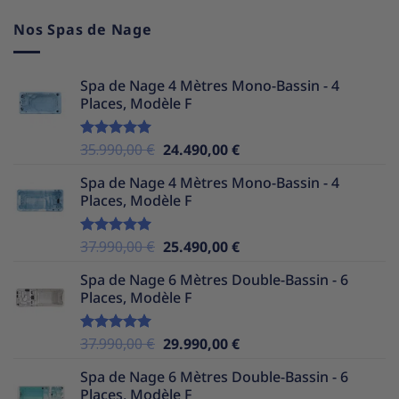
Nos Spas de Nage
Spa de Nage 4 Mètres Mono-Bassin - 4
Places, Modèle F
Le
Le
35.990,00
€
24.490,00
€
Note
5.00
sur 5
prix
prix
Spa de Nage 4 Mètres Mono-Bassin - 4
initial
actuel
Places, Modèle F
était :
est :
35.990,00 €.
24.490,00 €.
Le
Le
37.990,00
€
25.490,00
€
Note
5.00
sur 5
prix
prix
Spa de Nage 6 Mètres Double-Bassin - 6
initial
actuel
Places, Modèle F
était :
est :
37.990,00 €.
25.490,00 €.
Le
Le
37.990,00
€
29.990,00
€
Note
5.00
sur 5
prix
prix
Spa de Nage 6 Mètres Double-Bassin - 6
initial
actuel
Places, Modèle F
était :
est :