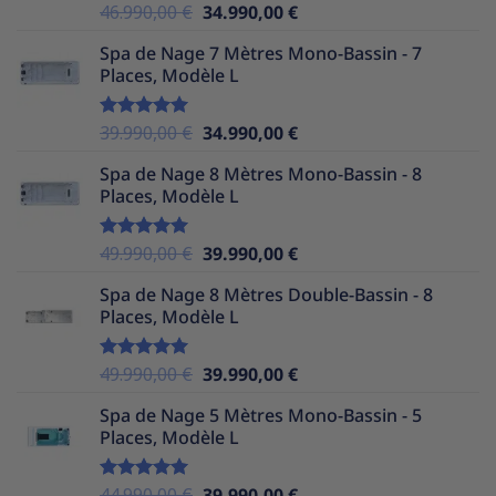
Le
Le
46.990,00
€
34.990,00
€
Note
5.00
sur 5
prix
prix
Spa de Nage 7 Mètres Mono-Bassin - 7
initial
actuel
Places, Modèle L
était :
est :
46.990,00 €.
34.990,00 €.
Le
Le
39.990,00
€
34.990,00
€
Note
5.00
sur 5
prix
prix
Spa de Nage 8 Mètres Mono-Bassin - 8
initial
actuel
Places, Modèle L
était :
est :
39.990,00 €.
34.990,00 €.
Le
Le
49.990,00
€
39.990,00
€
Note
5.00
sur 5
prix
prix
Spa de Nage 8 Mètres Double-Bassin - 8
initial
actuel
Places, Modèle L
était :
est :
49.990,00 €.
39.990,00 €.
Le
Le
49.990,00
€
39.990,00
€
Note
5.00
sur 5
prix
prix
Spa de Nage 5 Mètres Mono-Bassin - 5
initial
actuel
Places, Modèle L
était :
est :
49.990,00 €.
39.990,00 €.
Le
Le
44.990,00
€
39.990,00
€
Note
5.00