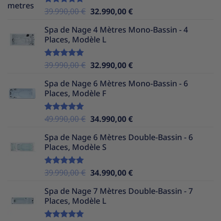
Le
Le
39.990,00
€
32.990,00
€
Note
5.00
sur 5
prix
prix
Spa de Nage 4 Mètres Mono-Bassin - 4
initial
actuel
Places, Modèle L
était :
est :
39.990,00 €.
32.990,00 €.
Le
Le
39.990,00
€
32.990,00
€
Note
5.00
sur 5
prix
prix
Spa de Nage 6 Mètres Mono-Bassin - 6
initial
actuel
Places, Modèle F
était :
est :
39.990,00 €.
32.990,00 €.
Le
Le
49.990,00
€
34.990,00
€
Note
5.00
sur 5
prix
prix
Spa de Nage 6 Mètres Double-Bassin - 6
initial
actuel
Places, Modèle S
était :
est :
49.990,00 €.
34.990,00 €.
Le
Le
39.990,00
€
34.990,00
€
Note
5.00
sur 5
prix
prix
Spa de Nage 7 Mètres Double-Bassin - 7
initial
actuel
Places, Modèle L
était :
est :
39.990,00 €.
34.990,00 €.