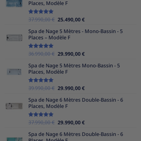
Places, Modèle F
était :
est :
35.990,00 €.
24.490,00 €.
Le
Le
37.990,00
€
25.490,00
€
Note
5.00
sur 5
prix
prix
Spa de Nage 5 Mètres - Mono-Bassin - 5
initial
actuel
Places – Modèle F
était :
est :
37.990,00 €.
25.490,00 €.
Le
Le
36.990,00
€
29.990,00
€
Note
5.00
sur 5
prix
prix
Spa de Nage 5 Mètres Mono-Bassin - 5
initial
actuel
Places, Modèle F
était :
est :
36.990,00 €.
29.990,00 €.
Le
Le
39.990,00
€
29.990,00
€
Note
5.00
sur 5
prix
prix
Spa de Nage 6 Mètres Double-Bassin - 6
initial
actuel
Places, Modèle F
était :
est :
39.990,00 €.
29.990,00 €.
Le
Le
37.990,00
€
29.990,00
€
Note
5.00
sur 5
prix
prix
Spa de Nage 6 Mètres Double-Bassin - 6
initial
actuel
Places, Modèle F