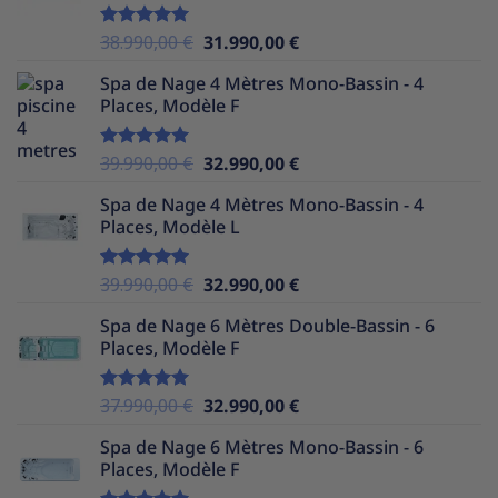
39.990,00 €.
30.490,00 €.
Le
Le
38.990,00
€
31.990,00
€
Note
5.00
sur 5
prix
prix
Spa de Nage 4 Mètres Mono-Bassin - 4
initial
actuel
Places, Modèle F
était :
est :
38.990,00 €.
31.990,00 €.
Le
Le
39.990,00
€
32.990,00
€
Note
5.00
sur 5
prix
prix
Spa de Nage 4 Mètres Mono-Bassin - 4
initial
actuel
Places, Modèle L
était :
est :
39.990,00 €.
32.990,00 €.
Le
Le
39.990,00
€
32.990,00
€
Note
5.00
sur 5
prix
prix
Spa de Nage 6 Mètres Double-Bassin - 6
initial
actuel
Places, Modèle F
était :
est :
39.990,00 €.
32.990,00 €.
Le
Le
37.990,00
€
32.990,00
€
Note
5.00
sur 5
prix
prix
Spa de Nage 6 Mètres Mono-Bassin - 6
initial
actuel
Places, Modèle F
était :
est :
37.990,00 €.
32.990,00 €.