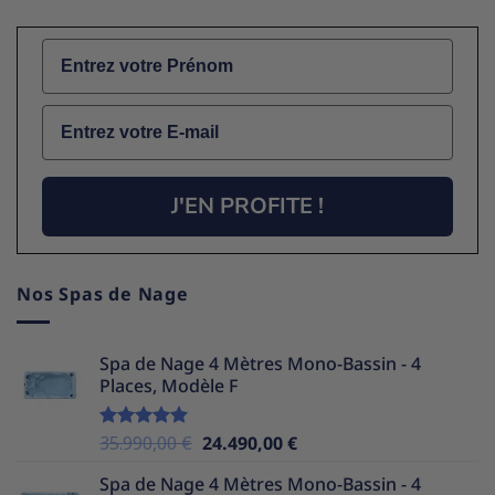
Name
Email
J'EN PROFITE !
Nos Spas de Nage
Spa de Nage 4 Mètres Mono-Bassin - 4
Places, Modèle F
Le
Le
35.990,00
€
24.490,00
€
Note
5.00
sur 5
prix
prix
Spa de Nage 4 Mètres Mono-Bassin - 4
initial
actuel