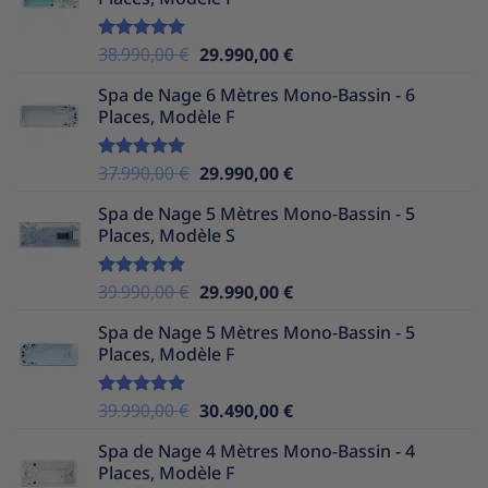
était :
est :
37.990,00 €.
29.990,00 €.
Le
Le
38.990,00
€
29.990,00
€
Note
5.00
sur 5
prix
prix
Spa de Nage 6 Mètres Mono-Bassin - 6
initial
actuel
Places, Modèle F
était :
est :
38.990,00 €.
29.990,00 €.
Le
Le
37.990,00
€
29.990,00
€
Note
5.00
sur 5
prix
prix
Spa de Nage 5 Mètres Mono-Bassin - 5
initial
actuel
Places, Modèle S
était :
est :
37.990,00 €.
29.990,00 €.
Le
Le
39.990,00
€
29.990,00
€
Note
5.00
sur 5
prix
prix
Spa de Nage 5 Mètres Mono-Bassin - 5
initial
actuel
Places, Modèle F
était :
est :
39.990,00 €.
29.990,00 €.
Le
Le
39.990,00
€
30.490,00
€
Note
5.00
sur 5
prix
prix
Spa de Nage 4 Mètres Mono-Bassin - 4
initial
actuel
Places, Modèle F
était :
est :