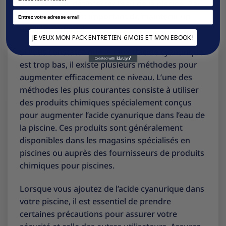
efficace pour désinfecter l’eau de la piscine. Par
Email
conséquent, il est important de maintenir un
équilibre optimal.
JE VEUX MON PACK ENTRETIEN 6 MOIS ET MON EBOOK !
Si vous constatez que le taux d’acide cyanurique
est trop bas, il existe plusieurs méthodes pour
augmenter efficacement ce niveau. L’une des
méthodes les plus courantes consiste à utiliser
des produits chimiques spécialement conçus
pour augmenter l’acide cyanurique dans l’eau de
la piscine. Ces produits sont généralement
disponibles dans les magasins spécialisés en
piscines ou auprès des fournisseurs de produits
chimiques pour piscines.
Lorsque vous ajoutez de l’acide cyanurique dans
votre piscine, il est essentiel de prendre
certaines précautions pour assurer votre