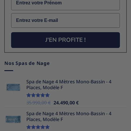
Email
J'EN PROFITE !
Nos Spas de Nage
Spa de Nage 4 Mètres Mono-Bassin - 4
Places, Modèle F
Le
Le
35.990,00
€
24.490,00
€
Note
5.00
sur 5
prix
prix
Spa de Nage 4 Mètres Mono-Bassin - 4
initial
actuel
Places, Modèle F
était :
est :
35.990,00 €.
24.490,00 €.