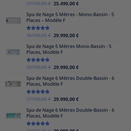
Le
Le
37.990,00
€
25.490,00
€
Note
5.00
sur 5
prix
prix
Spa de Nage 5 Mètres - Mono-Bassin - 5
initial
actuel
Places – Modèle F
était :
est :
37.990,00 €.
25.490,00 €.
Le
Le
36.990,00
€
29.990,00
€
Note
5.00
sur 5
prix
prix
Spa de Nage 5 Mètres Mono-Bassin - 5
initial
actuel
Places, Modèle F
était :
est :
36.990,00 €.
29.990,00 €.
Le
Le
39.990,00
€
29.990,00
€
Note
5.00
sur 5
prix
prix
Spa de Nage 6 Mètres Double-Bassin - 6
initial
actuel
Places, Modèle F
était :
est :
39.990,00 €.
29.990,00 €.
Le
Le
37.990,00
€
29.990,00
€
Note
5.00
sur 5
prix
prix
Spa de Nage 6 Mètres Double-Bassin - 6
initial
actuel
Places, Modèle F
était :
est :
37.990,00 €.
29.990,00 €.
Le
Le
38.990,00
€
29.990,00
€
Note
5.00