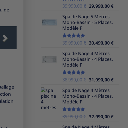
Le
Le
39.990,00
€
29.990,00
€
Note
5.00
au de
sur 5
prix
prix
Spa de Nage 5 Mètres
initial
actuel
Mono-Bassin - 5 Places,
était :
est :
Modèle F
39.990,00 €.
29.990,
Le
Le
39.990,00
€
30.490,00
€
Note
5.00
sur 5
prix
prix
Spa de Nage 4 Mètres
initial
actuel
Mono-Bassin - 4 Places,
était :
est :
Modèle F
39.990,00 €.
30.490,
Le
Le
38.990,00
€
31.990,00
€
Note
5.00
sur 5
prix
prix
ballage
Spa de Nage 4 Mètres
initial
actuel
nction
Mono-Bassin - 4 Places,
était :
est :
ulation
Modèle F
38.990,00 €.
31.990,
Le
Le
39.990,00
€
32.990,00
€
Note
5.00
sur 5
prix
prix
Spa de Nage 4 Mètres