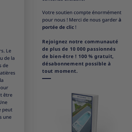
Votre soutien compte énormément
pour nous ! Merci de nous garder
à
portée de clic
!
Rejoignez notre communauté
de plus de 10 000 passionnés
s. Le
de bien-être ! 100 % gratuit,
u de la
désabonnement possible à
s de
tout moment.
atières
la
pour
t être
 Une
e peut
ns une