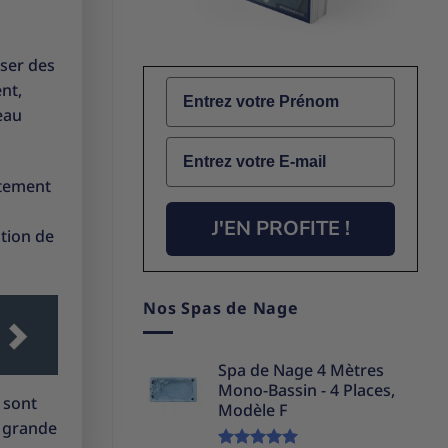
iser des
Name
nt,
eau
Email
ctement
J'EN PROFITE !
ation de
Nos Spas de Nage
Spa de Nage 4 Mètres
Mono-Bassin - 4 Places,
s sont
Modèle F
e grande