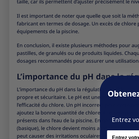
taille, car ils permettent d’ajuster précisément le ni
Il est important de noter que quelle que soit la mét
fabricant en termes de dosage. Un excès de chlore 
équipements de la piscine.
En conclusion, il existe plusieurs méthodes pour au
pastilles, de granulés ou de produits liquides. Chaq
dosages recommandés pour assurer une utilisation s
L’importance du pH dans la rég
L’importance du pH dans la régulation du chlore ne p
Obtenez
propre et sécuritaire. Le pH est une mesure de l’acidit
l’efficacité du chlore. Un pH incorrect peut entraîne
ajoutez la bonne quantité de chlore, il ne sera pas a
Entrez vo
présents dans l’eau de la piscine. En général, le pH id
(basique), le chlore devient moins actif et sa capacité
Name
peut causer des irritations oculaires et cutanées che