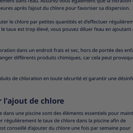
ément dans l’eau. Assurez-vous également que la filtration 
res après l’ajout du chlore pour favoriser sa dispersion.
outer le chlore par petites quantités et d’effectuer régulière
i le taux est trop élevé, vous pouvez diluer l’eau en ajoutant 
loration dans un endroit frais et sec, hors de portée des enf
nger différents produits chimiques, car cela peut provoqu
oduits de chloration en toute sécurité et garantir une désinf
l’ajout de chlore
ore dans une piscine sont des éléments essentiels pour main
 régulièrement le taux de chlore dans la piscine afin de
 est conseillé d’ajouter du chlore une fois par semaine pour