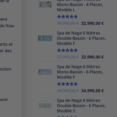
initial
actuel
de la
Mono-Bassin - 4 Places,
était :
est :
Modèle L
39.990,00 €.
32.990,
ment
Le
Le
39.990,00
€
32.990,00
€
Note
5.00
de l’eau
sur 5
prix
prix
Spa de Nage 6 Mètres
initial
actuel
Double-Bassin - 6 Places,
était :
est :
Modèle F
ants et
39.990,00 €.
32.990,
er des
Le
Le
37.990,00
€
32.990,00
€
Note
5.00
sur 5
prix
prix
Spa de Nage 6 Mètres
initial
actuel
ection
Mono-Bassin - 6 Places,
était :
est :
Modèle F
37.990,00 €.
32.990,
Le
Le
49.990,00
€
34.990,00
€
Note
5.00
sur 5
prix
prix
tenir
Spa de Nage 6 Mètres
initial
actuel
Double-Bassin - 6 Places,
était :
est :
Modèle S
49.990,00 €.
34.990,