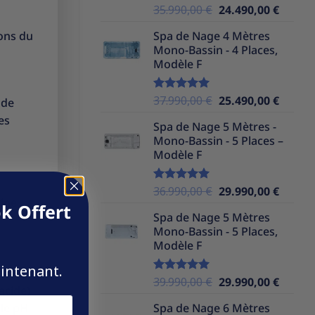
Le
Le
35.990,00
€
24.490,00
€
Note
5.00
sur 5
prix
prix
ions du
Spa de Nage 4 Mètres
initial
actuel
Mono-Bassin - 4 Places,
était :
est :
Modèle F
35.990,00 €.
24.490,
Le
Le
37.990,00
€
25.490,00
€
Note
5.00
 de
sur 5
prix
prix
es
Spa de Nage 5 Mètres -
initial
actuel
Mono-Bassin - 5 Places –
était :
est :
Modèle F
37.990,00 €.
25.490,
Le
Le
36.990,00
€
29.990,00
€
Note
5.00
cine
sur 5
prix
prix
k Offert
Spa de Nage 5 Mètres
initial
actuel
Mono-Bassin - 5 Places,
était :
est :
s
Modèle F
36.990,00 €.
29.990,
aintenant.
op élevé
Le
Le
39.990,00
€
29.990,00
€
Note
5.00
(acide)
sur 5
prix
prix
 le pH
Spa de Nage 6 Mètres
initial
actuel