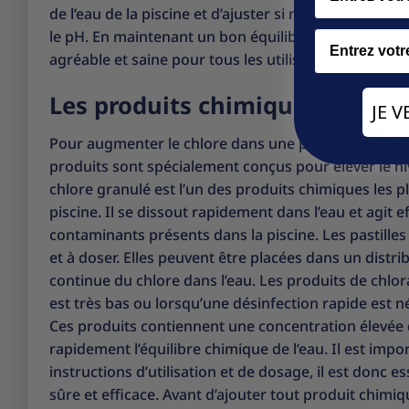
de l’eau de la piscine et d’ajuster si nécessaire en 
le pH. En maintenant un bon équilibre du pH, vous o
Email
agréable et saine pour tous les utilisateurs de la pis
Les produits chimiques recom
JE 
Pour augmenter le chlore dans une piscine, il est e
produits sont spécialement conçus pour élever le niv
chlore granulé est l’un des produits chimiques les
piscine. Il se dissout rapidement dans l’eau et agit 
contaminants présents dans la piscine. Les pastilles 
et à doser. Elles peuvent être placées dans un distri
continue du chlore dans l’eau. Les produits de chlo
est très bas ou lorsqu’une désinfection rapide est n
Ces produits contiennent une concentration élevée d
rapidement l’équilibre chimique de l’eau. Il est im
instructions d’utilisation et de dosage, il est donc e
sûre et efficace. Avant d’ajouter tout produit chimiq