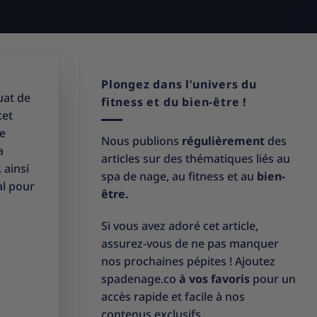
Plongez dans l’univers du
uat de
fitness et du bien-être !
cet
ne
Nous publions
régulièrement
des
a
articles sur des thématiques liés au
 ainsi
spa de nage, au fitness et au
bien-
al pour
être.
Si vous avez adoré cet article,
assurez-vous de ne pas manquer
nos prochaines pépites ! Ajoutez
spadenage.co
à vos favoris
pour un
accès rapide et facile à nos
contenus exclusifs.