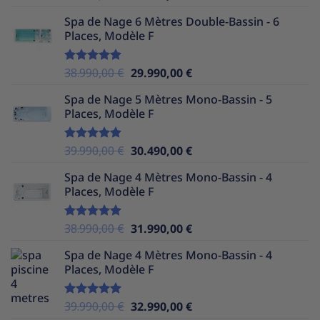
sur 5
prix
prix
Spa de Nage 6 Mètres Double-Bassin - 6
initial
actuel
Places, Modèle F
était :
est :
37.990,00 €.
29.990,00 €.
Le
Le
38.990,00
€
29.990,00
€
Note
5.00
sur 5
prix
prix
Spa de Nage 5 Mètres Mono-Bassin - 5
initial
actuel
Places, Modèle F
était :
est :
38.990,00 €.
29.990,00 €.
Le
Le
39.990,00
€
30.490,00
€
Note
5.00
sur 5
prix
prix
Spa de Nage 4 Mètres Mono-Bassin - 4
initial
actuel
Places, Modèle F
était :
est :
39.990,00 €.
30.490,00 €.
Le
Le
38.990,00
€
31.990,00
€
Note
5.00
sur 5
prix
prix
Spa de Nage 4 Mètres Mono-Bassin - 4
initial
actuel
Places, Modèle F
était :
est :
38.990,00 €.
31.990,00 €.
Le
Le
39.990,00
€
32.990,00
€
Note
5.00
sur 5