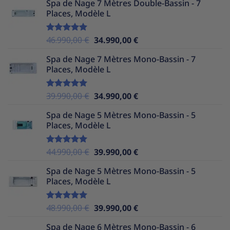
Spa de Nage 7 Mètres Double-Bassin - 7
initial
actuel
Places, Modèle L
était :
est :
39.990,00 €.
34.990,00 €.
Le
Le
46.990,00
€
34.990,00
€
Note
5.00
sur 5
prix
prix
Spa de Nage 7 Mètres Mono-Bassin - 7
initial
actuel
Places, Modèle L
était :
est :
46.990,00 €.
34.990,00 €.
Le
Le
39.990,00
€
34.990,00
€
Note
5.00
sur 5
prix
prix
Spa de Nage 5 Mètres Mono-Bassin - 5
initial
actuel
Places, Modèle L
était :
est :
39.990,00 €.
34.990,00 €.
Le
Le
44.990,00
€
39.990,00
€
Note
5.00
sur 5
prix
prix
Spa de Nage 5 Mètres Mono-Bassin - 5
initial
actuel
Places, Modèle L
était :
est :
44.990,00 €.
39.990,00 €.
Le
Le
48.990,00
€
39.990,00
€
Note
5.00
sur 5
prix
prix
Spa de Nage 6 Mètres Mono-Bassin - 6
initial
actuel