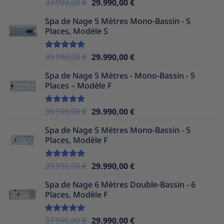
Le
Le
37.990,00
€
29.990,00
€
Note
5.00
sur 5
prix
prix
Spa de Nage 5 Mètres Mono-Bassin - 5
initial
actuel
Places, Modèle S
était :
est :
37.990,00 €.
29.990,00 €.
Le
Le
39.990,00
€
29.990,00
€
Note
5.00
sur 5
prix
prix
Spa de Nage 5 Mètres - Mono-Bassin - 5
initial
actuel
Places – Modèle F
était :
est :
39.990,00 €.
29.990,00 €.
Le
Le
36.990,00
€
29.990,00
€
Note
5.00
sur 5
prix
prix
Spa de Nage 5 Mètres Mono-Bassin - 5
initial
actuel
Places, Modèle F
était :
est :
36.990,00 €.
29.990,00 €.
Le
Le
39.990,00
€
29.990,00
€
Note
5.00
sur 5
prix
prix
Spa de Nage 6 Mètres Double-Bassin - 6
initial
actuel
Places, Modèle F
était :
est :
39.990,00 €.
29.990,00 €.
Le
Le
37.990,00
€
29.990,00
€
Note
5.00