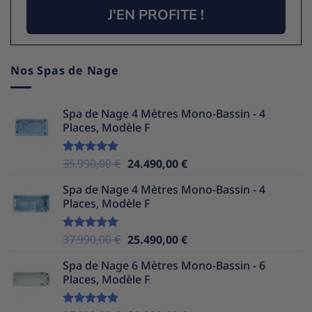
J'EN PROFITE !
Nos Spas de Nage
Spa de Nage 4 Mètres Mono-Bassin - 4
Places, Modèle F
Le
Le
35.990,00
€
24.490,00
€
Note
5.00
sur 5
prix
prix
Spa de Nage 4 Mètres Mono-Bassin - 4
initial
actuel
Places, Modèle F
était :
est :
35.990,00 €.
24.490,00 €.
Le
Le
37.990,00
€
25.490,00
€
Note
5.00
sur 5
prix
prix
Spa de Nage 6 Mètres Mono-Bassin - 6
initial
actuel
Places, Modèle F
était :
est :
37.990,00 €.
25.490,00 €.