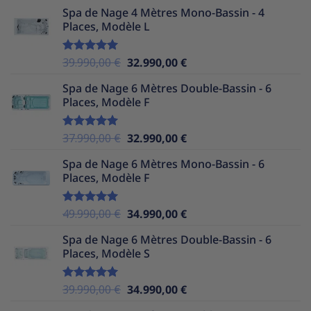
prix
prix
Spa de Nage 4 Mètres Mono-Bassin - 4
initial
actuel
Places, Modèle L
était :
est :
39.990,00 €.
32.990,00 €.
Le
Le
39.990,00
€
32.990,00
€
Note
5.00
sur 5
prix
prix
Spa de Nage 6 Mètres Double-Bassin - 6
initial
actuel
Places, Modèle F
était :
est :
39.990,00 €.
32.990,00 €.
Le
Le
37.990,00
€
32.990,00
€
Note
5.00
sur 5
prix
prix
Spa de Nage 6 Mètres Mono-Bassin - 6
initial
actuel
Places, Modèle F
était :
est :
37.990,00 €.
32.990,00 €.
Le
Le
49.990,00
€
34.990,00
€
Note
5.00
sur 5
prix
prix
Spa de Nage 6 Mètres Double-Bassin - 6
initial
actuel
Places, Modèle S
était :
est :
49.990,00 €.
34.990,00 €.
Le
Le
39.990,00
€
34.990,00
€
Note
5.00
sur 5
prix
prix