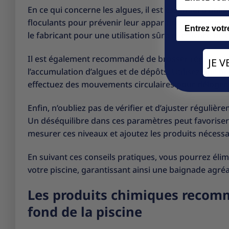
En ce qui concerne les algues, il est essentiel d’uti
Email
floculants pour prévenir leur apparition et faciliter 
le fabricant pour une utilisation sûre et efficace de 
Il est également recommandé de brosser régulièreme
JE 
l’accumulation d’algues et de dépôts. Utilisez une br
effectuez des mouvements circulaires pour déloger 
Enfin, n’oubliez pas de vérifier et d’ajuster régulièr
Un déséquilibre dans ces paramètres peut favoriser l
mesurer ces niveaux et ajoutez les produits nécessa
En suivant ces conseils pratiques, vous pourrez élim
votre piscine, garantissant ainsi une baignade agréa
Les produits chimiques recomm
fond de la piscine