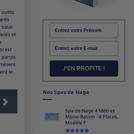
 outils
tants
Name
 balai
letés et
e
Email
oi est
s parois
samment
J'EN PROFITE !
ent le
Nos Spas de Nage
Spa de Nage 4 Mètres
Mono-Bassin - 4 Places,
Modèle F