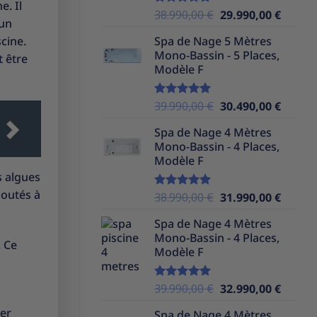
e. Il
Le
Le
38.990,00
€
29.990,00
€
Note
5.00
’un
sur 5
prix
prix
scine.
Spa de Nage 5 Mètres
initial
actuel
Mono-Bassin - 5 Places,
t être
était :
est :
Modèle F
38.990,00 €.
29.990,
Le
Le
39.990,00
€
30.490,00
€
Note
5.00
sur 5
prix
prix
Spa de Nage 4 Mètres
initial
actuel
Mono-Bassin - 4 Places,
était :
est :
Modèle F
39.990,00 €.
30.490,
s algues
joutés à
Le
Le
38.990,00
€
31.990,00
€
Note
5.00
sur 5
prix
prix
Spa de Nage 4 Mètres
initial
actuel
Mono-Bassin - 4 Places,
était :
est :
. Ce
Modèle F
38.990,00 €.
31.990,
Le
Le
39.990,00
€
32.990,00
€
Note
5.00
sur 5
prix
prix
er
Spa de Nage 4 Mètres