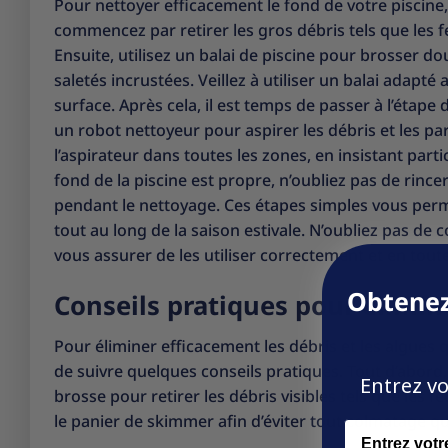
Pour nettoyer efficacement le fond de votre piscine, 
commencez par retirer les gros débris tels que les feu
Ensuite, utilisez un balai de piscine pour brosser do
saletés incrustées. Veillez à utiliser un balai adap
surface. Après cela, il est temps de passer à l’étape
un robot nettoyeur pour aspirer les débris et les par
l’aspirateur dans toutes les zones, en insistant partic
fond de la piscine est propre, n’oubliez pas de rin
pendant le nettoyage. Ces étapes simples vous perme
tout au long de la saison estivale. N’oubliez pas de 
vous assurer de les utiliser correctement et en toute
Obtenez
Conseils pratiques pour élimine
Pour éliminer efficacement les débris et les algues 
de suivre quelques conseils pratiques. Tout d’abord,
Entrez vo
brosse pour retirer les débris visibles tels que les feu
le panier de skimmer afin d’éviter tout colmatage qui 
Name