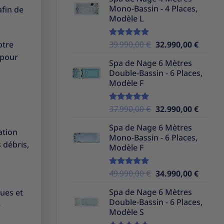
initial
actuel
Mono-Bassin - 4 Places,
afin de
était :
est :
Modèle L
39.990,00 €.
32.990,
Le
Le
otre
39.990,00
€
32.990,00
€
Note
5.00
sur 5
prix
prix
 pour
Spa de Nage 6 Mètres
initial
actuel
Double-Bassin - 6 Places,
était :
est :
Modèle F
39.990,00 €.
32.990,
Le
Le
37.990,00
€
32.990,00
€
Note
5.00
sur 5
prix
prix
Spa de Nage 6 Mètres
initial
actuel
ation
Mono-Bassin - 6 Places,
était :
est :
s débris,
Modèle F
37.990,00 €.
32.990,
Le
Le
49.990,00
€
34.990,00
€
Note
5.00
sur 5
prix
prix
Spa de Nage 6 Mètres
gues et
initial
actuel
Double-Bassin - 6 Places,
était :
est :
e
Modèle S
49.990,00 €.
34.990,