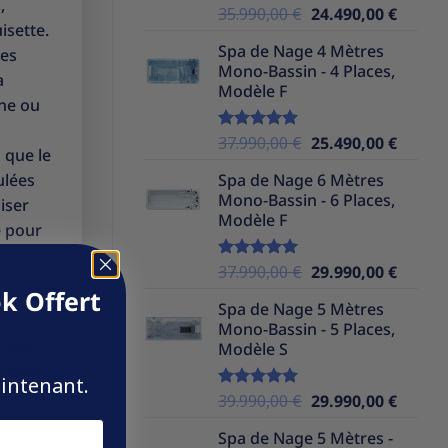
,
Le
Le
35.990,00
€
24.490,00
€
Note
5.00
isette.
sur 5
prix
prix
Spa de Nage 4 Mètres
les
initial
actuel
Mono-Bassin - 4 Places,
était :
est :
a
Modèle F
35.990,00 €.
24.490,
ine ou
Le
Le
37.990,00
€
25.490,00
€
Note
5.00
s que le
sur 5
prix
prix
ulées
Spa de Nage 6 Mètres
initial
actuel
Mono-Bassin - 6 Places,
iser
était :
est :
Modèle F
37.990,00 €.
25.490,
e pour
Le
Le
37.990,00
€
29.990,00
€
Note
5.00
sur 5
prix
prix
k Offert
Spa de Nage 5 Mètres
initial
actuel
Mono-Bassin - 5 Places,
était :
est :
ortant
Modèle S
37.990,00 €.
29.990,
 balai
aintenant.
ièrement
Le
Le
39.990,00
€
29.990,00
€
Note
5.00
sur 5
prix
prix
Spa de Nage 5 Mètres -
initial
actuel