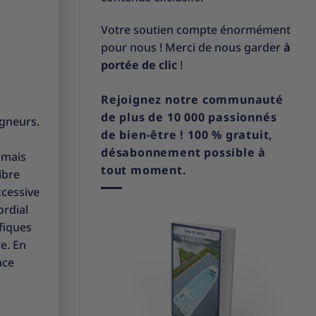
Votre soutien compte énormément
pour nous ! Merci de nous garder
à
portée de clic
!
Rejoignez notre communauté
de plus de 10 000 passionnés
igneurs.
de bien-être ! 100 % gratuit,
désabonnement possible à
 mais
tout moment.
ibre
xcessive
ordial
ifiques
re. En
ace