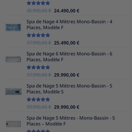
Le
Le
35.990,00
€
24.490,00
€
Note
5.00
sur 5
prix
prix
Spa de Nage 4 Mètres Mono-Bassin - 4
initial
actuel
Places, Modèle F
était :
est :
35.990,00 €.
24.490,00 €.
Le
Le
37.990,00
€
25.490,00
€
Note
5.00
sur 5
prix
prix
Spa de Nage 6 Mètres Mono-Bassin - 6
initial
actuel
Places, Modèle F
était :
est :
37.990,00 €.
25.490,00 €.
Le
Le
37.990,00
€
29.990,00
€
Note
5.00
sur 5
prix
prix
Spa de Nage 5 Mètres Mono-Bassin - 5
initial
actuel
Places, Modèle S
était :
est :
37.990,00 €.
29.990,00 €.
Le
Le
39.990,00
€
29.990,00
€
Note
5.00
sur 5
prix
prix
Spa de Nage 5 Mètres - Mono-Bassin - 5
initial
actuel
Places – Modèle F
était :
est :
39.990,00 €.
29.990,00 €.