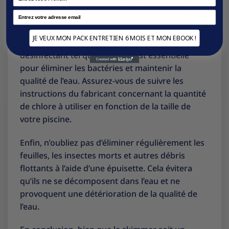
Voir cette article
spa de nage
4x2
Email
JE VEUX MON PACK ENTRETIEN 6 MOIS ET MON EBOOK !
De plus, l’utilisation d’un produit chimique
désinfectant tel que le chlore est essentielle
pour éliminer les bactéries et maintenir la
qualité de l’eau. Assurez-vous de suivre les
instructions du fabricant concernant la quantité
de chlore à utiliser en fonction de la taille de
votre piscine.
Enfin, n’oubliez pas d’éliminer régulièrement les
feuilles, les insectes morts et autres débris
flottants à l’aide d’une épuisette. Cela évitera
qu’ils ne se décomposent dans l’eau et ne
provoquent une détérioration de la qualité de
l’eau.