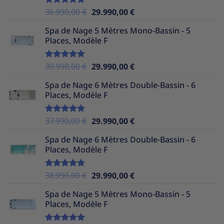
Le
Le
36.990,00
€
29.990,00
€
Note
5.00
sur 5
prix
prix
Spa de Nage 5 Mètres Mono-Bassin - 5
initial
actuel
Places, Modèle F
était :
est :
36.990,00 €.
29.990,00 €.
Le
Le
39.990,00
€
29.990,00
€
Note
5.00
sur 5
prix
prix
Spa de Nage 6 Mètres Double-Bassin - 6
initial
actuel
Places, Modèle F
était :
est :
39.990,00 €.
29.990,00 €.
Le
Le
37.990,00
€
29.990,00
€
Note
5.00
sur 5
prix
prix
Spa de Nage 6 Mètres Double-Bassin - 6
initial
actuel
Places, Modèle F
était :
est :
37.990,00 €.
29.990,00 €.
Le
Le
38.990,00
€
29.990,00
€
Note
5.00
sur 5
prix
prix
Spa de Nage 5 Mètres Mono-Bassin - 5
initial
actuel
Places, Modèle F
était :
est :
38.990,00 €.
29.990,00 €.