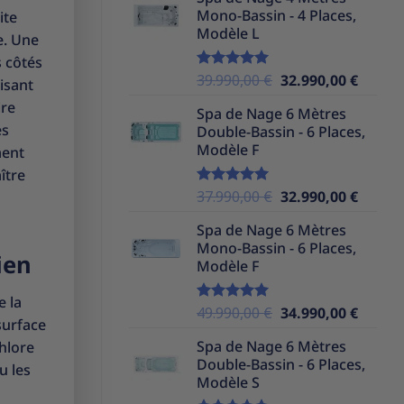
initial
actuel
Mono-Bassin - 4 Places,
ite
était :
est :
Modèle L
39.990,00 €.
32.990,
e. Une
s côtés
Le
Le
39.990,00
€
32.990,00
€
Note
5.00
lisant
sur 5
prix
prix
ire
Spa de Nage 6 Mètres
initial
actuel
es
Double-Bassin - 6 Places,
était :
est :
Modèle F
ment
39.990,00 €.
32.990,
ître
Le
Le
37.990,00
€
32.990,00
€
Note
5.00
sur 5
prix
prix
Spa de Nage 6 Mètres
initial
actuel
Mono-Bassin - 6 Places,
était :
est :
ien
Modèle F
37.990,00 €.
32.990,
e la
Le
Le
49.990,00
€
34.990,00
€
Note
5.00
surface
sur 5
prix
prix
Spa de Nage 6 Mètres
hlore
initial
actuel
Double-Bassin - 6 Places,
était :
est :
u les
Modèle S
49.990,00 €.
34.990,