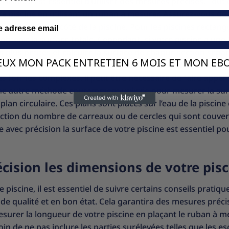
scine, il est essentiel d’utiliser des mesures précises. Tout 
re piscine en utilisant un ruban à mesurer. Assurez-vous de
igné de chaque côté de la piscine. Pour les piscines rectangu
r obtenir la surface totale. Cependant, si votre piscine a un
ns plus petites et calculer la surface de chaque section sép
VEUX MON PACK ENTRETIEN 6 MOIS ET MON EBO
es les sections pour obtenir la surface totale de votre pisci
s formes complexes, il peut être nécessaire de faire appel 
 Une autre méthode couramment utilisée pour mesurer la su
 plan circulaire. Ces plans sont placés sur l’eau de la piscine 
ction du nombre de carreaux ou de cercles qui sont couver
re avec précision la surface de votre piscine est essentiel po
cision les dimensions de votre pis
iscine, il est essentiel de suivre certains conseils pratiqu
de qualité et en bon état. Cela garantira des mesures préci
surer la longueur de votre piscine en plaçant le ruban à m
in de ne pas inclure les parties surélevées telles que les es