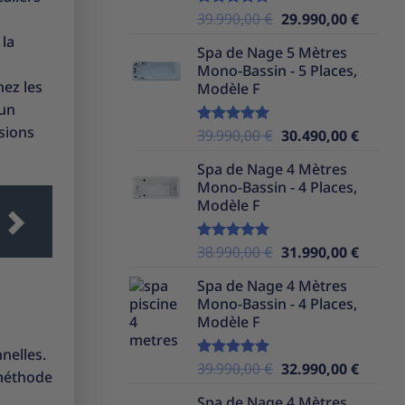
Le
Le
39.990,00
€
29.990,00
€
Note
5.00
sur 5
prix
prix
 la
Spa de Nage 5 Mètres
initial
actuel
Mono-Bassin - 5 Places,
était :
est :
nez les
Modèle F
39.990,00 €.
29.990,
 un
nsions
Le
Le
39.990,00
€
30.490,00
€
Note
5.00
sur 5
prix
prix
Spa de Nage 4 Mètres
initial
actuel
Mono-Bassin - 4 Places,
était :
est :
Modèle F
39.990,00 €.
30.490,
Le
Le
38.990,00
€
31.990,00
€
Note
5.00
sur 5
prix
prix
Spa de Nage 4 Mètres
initial
actuel
Mono-Bassin - 4 Places,
était :
est :
Modèle F
38.990,00 €.
31.990,
nnelles.
Le
Le
39.990,00
€
32.990,00
€
Note
5.00
 méthode
sur 5
prix
prix
Spa de Nage 4 Mètres