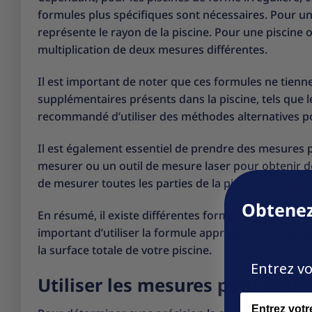
formules plus spécifiques sont nécessaires. Pour une p
représente le rayon de la piscine. Pour une piscine 
multiplication de deux mesures différentes.
Il est important de noter que ces formules ne tien
supplémentaires présents dans la piscine, tels que le
recommandé d’utiliser des méthodes alternatives pou
Il est également essentiel de prendre des mesures pr
mesurer ou un outil de mesure laser pour obtenir d
de mesurer toutes les parties de la piscine, y compri
Obtenez
En résumé, il existe différentes formules pour calcul
important d’utiliser la formule appropriée et de pr
la surface totale de votre piscine.
Entrez vo
Utiliser les mesures pour déter
Name