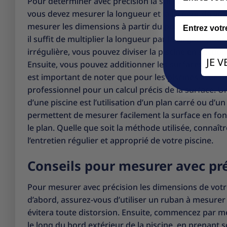
Pour déterminer avec précision la surface de votre pi
vous devez mesurer la longueur et la largeur de vot
Email
mesurer les dimensions à partir du point le plus élo
il suffit de multiplier la longueur par la largeur pou
irrégulière, vous pouvez diviser la piscine en sectio
JE 
Ensuite, vous pouvez additionner les surfaces de tout
est important de noter que pour les piscines avec de
professionnel pour un calcul précis de la surface.
d’une piscine est l’utilisation d’un plan carré ou d’un
permettent de mesurer facilement la surface en fon
le plan. Quelle que soit la méthode utilisée, connaît
l’entretien régulier et approprié de votre piscine.
Conseils pour mesurer avec pré
Pour mesurer avec précision les dimensions de votre p
d’abord, assurez-vous d’utiliser un ruban à mesurer 
évitera toute distorsion. Ensuite, commencez par me
le long du bord extérieur de la piscine, en prenant so