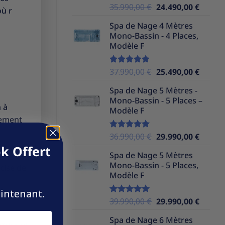
Le
Le
35.990,00
€
24.490,00
€
Note
5.00
où r
sur 5
prix
prix
Spa de Nage 4 Mètres
initial
actuel
Mono-Bassin - 4 Places,
était :
est :
Modèle F
35.990,00 €.
24.490,
Le
Le
37.990,00
€
25.490,00
€
Note
5.00
sur 5
prix
prix
Spa de Nage 5 Mètres -
initial
actuel
Mono-Bassin - 5 Places –
était :
est :
 à
Modèle F
37.990,00 €.
25.490,
lement
Le
Le
36.990,00
€
29.990,00
€
Note
5.00
sur 5
prix
prix
k Offert
Spa de Nage 5 Mètres
initial
actuel
Mono-Bassin - 5 Places,
cise de
était :
est :
Modèle F
36.990,00 €.
29.990,
aintenant.
Le
Le
39.990,00
€
29.990,00
€
Note
5.00
sur 5
prix
prix
Spa de Nage 6 Mètres
initial
actuel