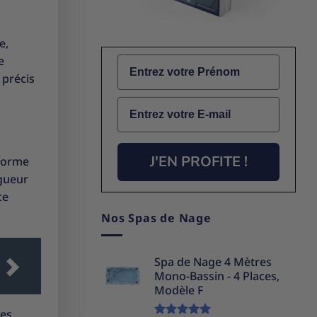
e,
e
Name
 précis
Email
J'EN PROFITE !
 forme
ngueur
ce
Nos Spas de Nage
Spa de Nage 4 Mètres
Mono-Bassin - 4 Places,
Modèle F
des