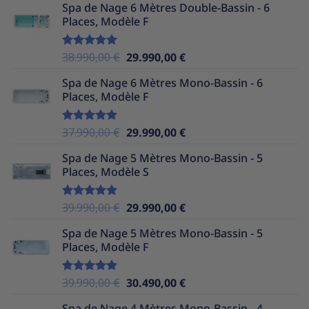
Spa de Nage 6 Mètres Double-Bassin - 6
initial
actuel
Places, Modèle F
était :
est :
37.990,00 €.
29.990,00 €.
Le
Le
38.990,00
€
29.990,00
€
Note
5.00
sur 5
prix
prix
Spa de Nage 6 Mètres Mono-Bassin - 6
initial
actuel
Places, Modèle F
était :
est :
38.990,00 €.
29.990,00 €.
Le
Le
37.990,00
€
29.990,00
€
Note
5.00
sur 5
prix
prix
Spa de Nage 5 Mètres Mono-Bassin - 5
initial
actuel
Places, Modèle S
était :
est :
37.990,00 €.
29.990,00 €.
Le
Le
39.990,00
€
29.990,00
€
Note
5.00
sur 5
prix
prix
Spa de Nage 5 Mètres Mono-Bassin - 5
initial
actuel
Places, Modèle F
était :
est :
39.990,00 €.
29.990,00 €.
Le
Le
39.990,00
€
30.490,00
€
Note
5.00
sur 5
prix
prix
Spa de Nage 4 Mètres Mono-Bassin - 4