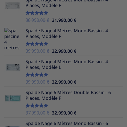
initial
actuel
Places, Modèle F
était :
est :
39.990,00 €.
30.490,00 €.
Le
Le
38.990,00
€
31.990,00
€
Note
5.00
sur 5
prix
prix
Spa de Nage 4 Mètres Mono-Bassin - 4
initial
actuel
Places, Modèle F
était :
est :
38.990,00 €.
31.990,00 €.
Le
Le
39.990,00
€
32.990,00
€
Note
5.00
sur 5
prix
prix
Spa de Nage 4 Mètres Mono-Bassin - 4
initial
actuel
Places, Modèle L
était :
est :
39.990,00 €.
32.990,00 €.
Le
Le
39.990,00
€
32.990,00
€
Note
5.00
sur 5
prix
prix
Spa de Nage 6 Mètres Double-Bassin - 6
initial
actuel
Places, Modèle F
était :
est :
39.990,00 €.
32.990,00 €.
Le
Le
37.990,00
€
32.990,00
€
Note
5.00
sur 5
prix
prix
Spa de Nage 6 Mètres Mono-Bassin - 6
initial
actuel