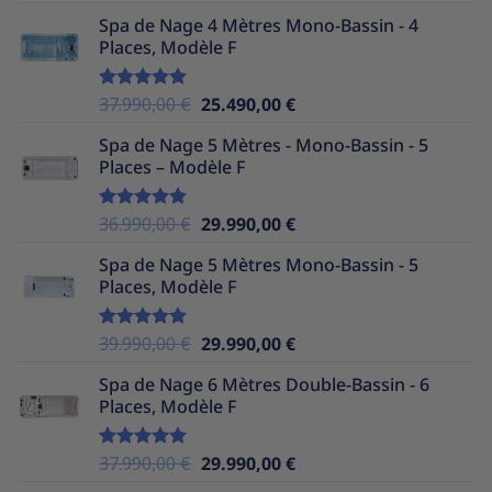
sur 5
prix
prix
Spa de Nage 4 Mètres Mono-Bassin - 4
initial
actuel
Places, Modèle F
était :
est :
35.990,00 €.
24.490,00 €.
Le
Le
37.990,00
€
25.490,00
€
Note
5.00
sur 5
prix
prix
Spa de Nage 5 Mètres - Mono-Bassin - 5
initial
actuel
Places – Modèle F
était :
est :
37.990,00 €.
25.490,00 €.
Le
Le
36.990,00
€
29.990,00
€
Note
5.00
sur 5
prix
prix
Spa de Nage 5 Mètres Mono-Bassin - 5
initial
actuel
Places, Modèle F
était :
est :
36.990,00 €.
29.990,00 €.
Le
Le
39.990,00
€
29.990,00
€
Note
5.00
sur 5
prix
prix
Spa de Nage 6 Mètres Double-Bassin - 6
initial
actuel
Places, Modèle F
était :
est :
39.990,00 €.
29.990,00 €.
Le
Le
37.990,00
€
29.990,00
€
Note
5.00
sur 5
prix
prix