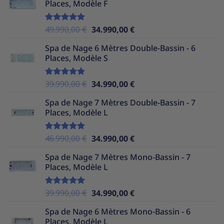
Places, Modèle F
était :
est :
37.990,00 €.
32.990,00 €.
Le
Le
49.990,00
€
34.990,00
€
Note
5.00
sur 5
prix
prix
Spa de Nage 6 Mètres Double-Bassin - 6
initial
actuel
Places, Modèle S
était :
est :
49.990,00 €.
34.990,00 €.
Le
Le
39.990,00
€
34.990,00
€
Note
5.00
sur 5
prix
prix
Spa de Nage 7 Mètres Double-Bassin - 7
initial
actuel
Places, Modèle L
était :
est :
39.990,00 €.
34.990,00 €.
Le
Le
46.990,00
€
34.990,00
€
Note
5.00
sur 5
prix
prix
Spa de Nage 7 Mètres Mono-Bassin - 7
initial
actuel
Places, Modèle L
était :
est :
46.990,00 €.
34.990,00 €.
Le
Le
39.990,00
€
34.990,00
€
Note
5.00
sur 5
prix
prix
Spa de Nage 6 Mètres Mono-Bassin - 6
initial
actuel
Places, Modèle L