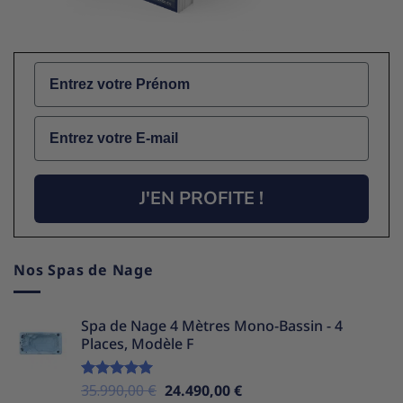
Name
Email
J'EN PROFITE !
Nos Spas de Nage
Spa de Nage 4 Mètres Mono-Bassin - 4
Places, Modèle F
Le
Le
35.990,00
€
24.490,00
€
Note
5.00