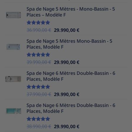
sur 5
prix
prix
Spa de Nage 5 Mètres - Mono-Bassin - 5
initial
actuel
Places – Modèle F
était :
est :
39.990,00 €.
29.990,00 €.
Le
Le
36.990,00
€
29.990,00
€
Note
5.00
sur 5
prix
prix
Spa de Nage 5 Mètres Mono-Bassin - 5
initial
actuel
Places, Modèle F
était :
est :
36.990,00 €.
29.990,00 €.
Le
Le
39.990,00
€
29.990,00
€
Note
5.00
sur 5
prix
prix
Spa de Nage 6 Mètres Double-Bassin - 6
initial
actuel
Places, Modèle F
était :
est :
39.990,00 €.
29.990,00 €.
Le
Le
37.990,00
€
29.990,00
€
Note
5.00
sur 5
prix
prix
Spa de Nage 6 Mètres Double-Bassin - 6
initial
actuel
Places, Modèle F
était :
est :
37.990,00 €.
29.990,00 €.
Le
Le
38.990,00
€
29.990,00
€
Note
5.00
sur 5