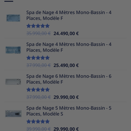
Spa de Nage 4 Mètres Mono-Bassin - 4
Places, Modèle F
Le
Le
35.990,00
€
24.490,00
€
Note
5.00
sur 5
prix
prix
Spa de Nage 4 Mètres Mono-Bassin - 4
initial
actuel
Places, Modèle F
était :
est :
35.990,00 €.
24.490,00 €.
Le
Le
37.990,00
€
25.490,00
€
Note
5.00
sur 5
prix
prix
Spa de Nage 6 Mètres Mono-Bassin - 6
initial
actuel
Places, Modèle F
était :
est :
37.990,00 €.
25.490,00 €.
Le
Le
37.990,00
€
29.990,00
€
Note
5.00
sur 5
prix
prix
Spa de Nage 5 Mètres Mono-Bassin - 5
initial
actuel
Places, Modèle S
était :
est :
37.990,00 €.
29.990,00 €.
Le
Le
39.990,00
€
29.990,00
€
Note
5.00