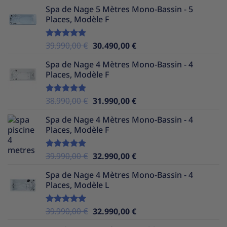
prix
prix
Spa de Nage 5 Mètres Mono-Bassin - 5
initial
actuel
Places, Modèle F
était :
est :
38.990,00 €.
29.990,00 €.
Le
Le
39.990,00
€
30.490,00
€
Note
5.00
sur 5
prix
prix
Spa de Nage 4 Mètres Mono-Bassin - 4
initial
actuel
Places, Modèle F
était :
est :
39.990,00 €.
30.490,00 €.
Le
Le
38.990,00
€
31.990,00
€
Note
5.00
sur 5
prix
prix
Spa de Nage 4 Mètres Mono-Bassin - 4
initial
actuel
Places, Modèle F
était :
est :
38.990,00 €.
31.990,00 €.
Le
Le
39.990,00
€
32.990,00
€
Note
5.00
sur 5
prix
prix
Spa de Nage 4 Mètres Mono-Bassin - 4
initial
actuel
Places, Modèle L
était :
est :
39.990,00 €.
32.990,00 €.
Le
Le
39.990,00
€
32.990,00
€
Note
5.00
sur 5
prix
prix