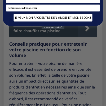
techniques afin de garantir un entretien optimal
Email
de leur piscine en fonction de son volume réel.
JE VEUX MON PACK ENTRETIEN 6 MOIS ET MON EBOOK !
Voir cette article
comment
faire chauffer ma piscine
Conseils pratiques pour entretenir
votre piscine en fonction de son
volume
Pour entretenir votre piscine de manière
efficace, il est essentiel de prendre en compte
son volume. En effet, la taille de votre piscine
aura un impact direct sur les quantités de
produits d’entretien nécessaires ainsi que sur la
fréquence des opérations d’entretien. Tout
d’abord, il est recommandé de vérifier
régulièrement le pH de l’eau. Pour une piscine