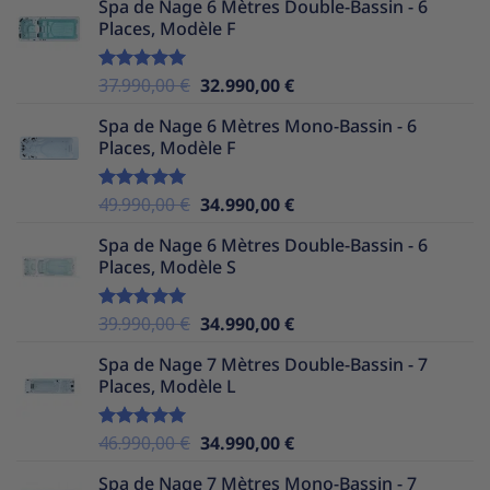
Spa de Nage 6 Mètres Double-Bassin - 6
initial
actuel
Places, Modèle F
était :
est :
39.990,00 €.
32.990,00 €.
Le
Le
37.990,00
€
32.990,00
€
Note
5.00
sur 5
prix
prix
Spa de Nage 6 Mètres Mono-Bassin - 6
initial
actuel
Places, Modèle F
était :
est :
37.990,00 €.
32.990,00 €.
Le
Le
49.990,00
€
34.990,00
€
Note
5.00
sur 5
prix
prix
Spa de Nage 6 Mètres Double-Bassin - 6
initial
actuel
Places, Modèle S
était :
est :
49.990,00 €.
34.990,00 €.
Le
Le
39.990,00
€
34.990,00
€
Note
5.00
sur 5
prix
prix
Spa de Nage 7 Mètres Double-Bassin - 7
initial
actuel
Places, Modèle L
était :
est :
39.990,00 €.
34.990,00 €.
Le
Le
46.990,00
€
34.990,00
€
Note
5.00
sur 5
prix
prix
Spa de Nage 7 Mètres Mono-Bassin - 7
initial
actuel