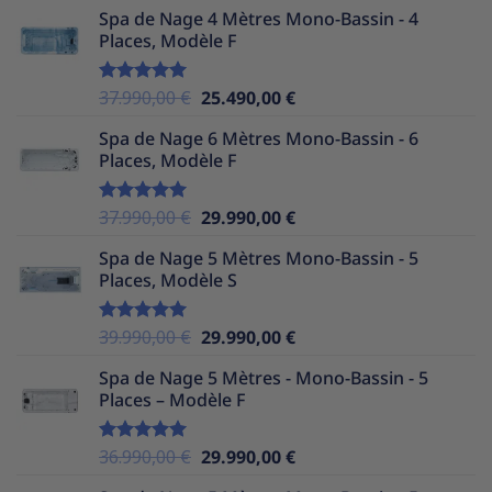
prix
prix
Spa de Nage 4 Mètres Mono-Bassin - 4
initial
actuel
Places, Modèle F
était :
est :
35.990,00 €.
24.490,00 €.
Le
Le
37.990,00
€
25.490,00
€
Note
5.00
sur 5
prix
prix
Spa de Nage 6 Mètres Mono-Bassin - 6
initial
actuel
Places, Modèle F
était :
est :
37.990,00 €.
25.490,00 €.
Le
Le
37.990,00
€
29.990,00
€
Note
5.00
sur 5
prix
prix
Spa de Nage 5 Mètres Mono-Bassin - 5
initial
actuel
Places, Modèle S
était :
est :
37.990,00 €.
29.990,00 €.
Le
Le
39.990,00
€
29.990,00
€
Note
5.00
sur 5
prix
prix
Spa de Nage 5 Mètres - Mono-Bassin - 5
initial
actuel
Places – Modèle F
était :
est :
39.990,00 €.
29.990,00 €.
Le
Le
36.990,00
€
29.990,00
€
Note
5.00
sur 5
prix
prix