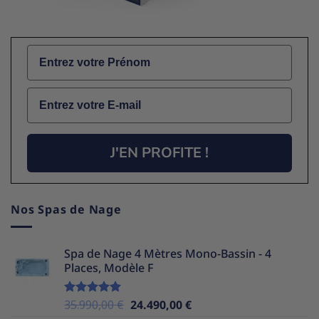
Name
Email
J'EN PROFITE !
Nos Spas de Nage
Spa de Nage 4 Mètres Mono-Bassin - 4
Places, Modèle F
Le
Le
35.990,00
€
24.490,00
€
Note
5.00
sur 5