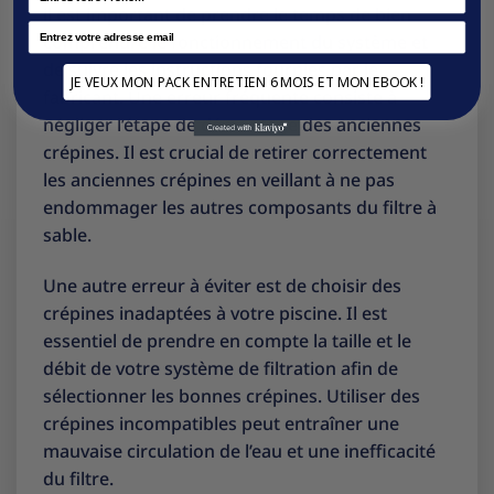
il est important de prendre le temps de bien
Email
comprendre le fonctionnement du système et
de suivre les instructions fournies par le
JE VEUX MON PACK ENTRETIEN 6 MOIS ET MON EBOOK !
fabricant. Une erreur fréquente consiste à
négliger l’étape de démontage des anciennes
crépines. Il est crucial de retirer correctement
les anciennes crépines en veillant à ne pas
endommager les autres composants du filtre à
sable.
Une autre erreur à éviter est de choisir des
crépines inadaptées à votre piscine. Il est
essentiel de prendre en compte la taille et le
débit de votre système de filtration afin de
sélectionner les bonnes crépines. Utiliser des
crépines incompatibles peut entraîner une
mauvaise circulation de l’eau et une inefficacité
du filtre.