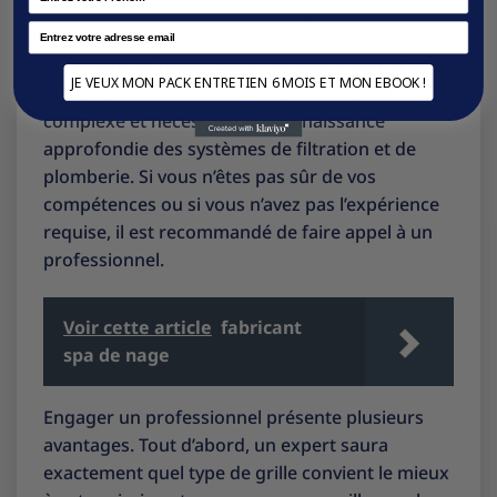
permettre d’économiser de l’argent en évitant
Email
les frais de main-d’œuvre. Cependant, il est
important de noter que le remplacement d’une
JE VEUX MON PACK ENTRETIEN 6 MOIS ET MON EBOOK !
grille de bonde de fond peut être une tâche
complexe et nécessite une connaissance
approfondie des systèmes de filtration et de
plomberie. Si vous n’êtes pas sûr de vos
compétences ou si vous n’avez pas l’expérience
requise, il est recommandé de faire appel à un
professionnel.
Voir cette article
fabricant
spa de nage
Engager un professionnel présente plusieurs
avantages. Tout d’abord, un expert saura
exactement quel type de grille convient le mieux