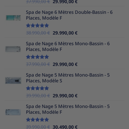
Le
Le
37.990,00
€
29.990,00
€
Note
5.00
sur 5
prix
prix
Spa de Nage 6 Mètres Double-Bassin - 6
initial
actuel
Places, Modèle F
était :
est :
37.990,00 €.
29.990,00 €.
Le
Le
38.990,00
€
29.990,00
€
Note
5.00
sur 5
prix
prix
Spa de Nage 6 Mètres Mono-Bassin - 6
initial
actuel
Places, Modèle F
était :
est :
38.990,00 €.
29.990,00 €.
Le
Le
37.990,00
€
29.990,00
€
Note
5.00
sur 5
prix
prix
Spa de Nage 5 Mètres Mono-Bassin - 5
initial
actuel
Places, Modèle S
était :
est :
37.990,00 €.
29.990,00 €.
Le
Le
39.990,00
€
29.990,00
€
Note
5.00
sur 5
prix
prix
Spa de Nage 5 Mètres Mono-Bassin - 5
initial
actuel
Places, Modèle F
était :
est :
39.990,00 €.
29.990,00 €.
Le
Le
39.990,00
€
30.490,00
€
Note
5.00