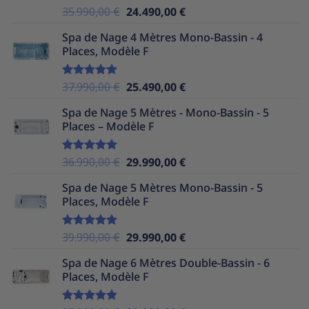
Le
Le
35.990,00
€
24.490,00
€
Note
5.00
sur 5
prix
prix
Spa de Nage 4 Mètres Mono-Bassin - 4
initial
actuel
Places, Modèle F
était :
est :
35.990,00 €.
24.490,00 €.
Le
Le
37.990,00
€
25.490,00
€
Note
5.00
sur 5
prix
prix
Spa de Nage 5 Mètres - Mono-Bassin - 5
initial
actuel
Places – Modèle F
était :
est :
37.990,00 €.
25.490,00 €.
Le
Le
36.990,00
€
29.990,00
€
Note
5.00
sur 5
prix
prix
Spa de Nage 5 Mètres Mono-Bassin - 5
initial
actuel
Places, Modèle F
était :
est :
36.990,00 €.
29.990,00 €.
Le
Le
39.990,00
€
29.990,00
€
Note
5.00
sur 5
prix
prix
Spa de Nage 6 Mètres Double-Bassin - 6
initial
actuel
Places, Modèle F
était :
est :
39.990,00 €.
29.990,00 €.