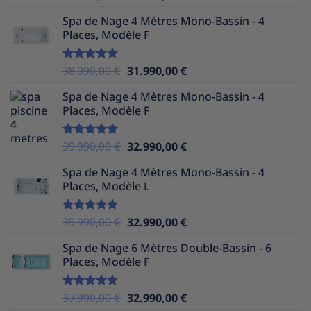
sur 5
prix
prix
Spa de Nage 4 Mètres Mono-Bassin - 4
initial
actuel
Places, Modèle F
était :
est :
39.990,00 €.
30.490,00 €.
Le
Le
38.990,00
€
31.990,00
€
Note
5.00
sur 5
prix
prix
Spa de Nage 4 Mètres Mono-Bassin - 4
initial
actuel
Places, Modèle F
était :
est :
38.990,00 €.
31.990,00 €.
Le
Le
39.990,00
€
32.990,00
€
Note
5.00
sur 5
prix
prix
Spa de Nage 4 Mètres Mono-Bassin - 4
initial
actuel
Places, Modèle L
était :
est :
39.990,00 €.
32.990,00 €.
Le
Le
39.990,00
€
32.990,00
€
Note
5.00
sur 5
prix
prix
Spa de Nage 6 Mètres Double-Bassin - 6
initial
actuel
Places, Modèle F
était :
est :
39.990,00 €.
32.990,00 €.
Le
Le
37.990,00
€
32.990,00
€
Note
5.00
sur 5