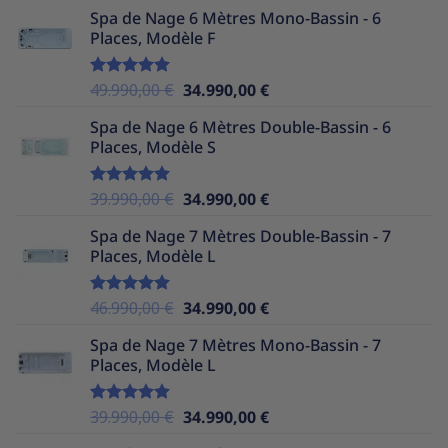
prix
prix
Spa de Nage 6 Mètres Mono-Bassin - 6
initial
actuel
Places, Modèle F
était :
est :
37.990,00 €.
32.990,00 €.
Le
Le
49.990,00
€
34.990,00
€
Note
5.00
sur 5
prix
prix
Spa de Nage 6 Mètres Double-Bassin - 6
initial
actuel
Places, Modèle S
était :
est :
49.990,00 €.
34.990,00 €.
Le
Le
39.990,00
€
34.990,00
€
Note
5.00
sur 5
prix
prix
Spa de Nage 7 Mètres Double-Bassin - 7
initial
actuel
Places, Modèle L
était :
est :
39.990,00 €.
34.990,00 €.
Le
Le
46.990,00
€
34.990,00
€
Note
5.00
sur 5
prix
prix
Spa de Nage 7 Mètres Mono-Bassin - 7
initial
actuel
Places, Modèle L
était :
est :
46.990,00 €.
34.990,00 €.
Le
Le
39.990,00
€
34.990,00
€
Note
5.00
sur 5
prix
prix