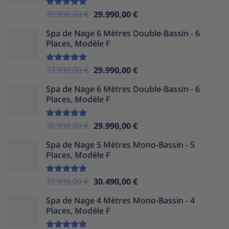
36.990,00 €.
29.990,00 €.
Le
Le
39.990,00
€
29.990,00
€
Note
5.00
sur 5
prix
prix
Spa de Nage 6 Mètres Double-Bassin - 6
initial
actuel
Places, Modèle F
était :
est :
39.990,00 €.
29.990,00 €.
Le
Le
37.990,00
€
29.990,00
€
Note
5.00
sur 5
prix
prix
Spa de Nage 6 Mètres Double-Bassin - 6
initial
actuel
Places, Modèle F
était :
est :
37.990,00 €.
29.990,00 €.
Le
Le
38.990,00
€
29.990,00
€
Note
5.00
sur 5
prix
prix
Spa de Nage 5 Mètres Mono-Bassin - 5
initial
actuel
Places, Modèle F
était :
est :
38.990,00 €.
29.990,00 €.
Le
Le
39.990,00
€
30.490,00
€
Note
5.00
sur 5
prix
prix
Spa de Nage 4 Mètres Mono-Bassin - 4
initial
actuel
Places, Modèle F
était :
est :
39.990,00 €.
30.490,00 €.