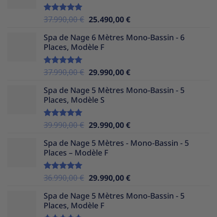
35.990,00 €.
24.490,00 €.
Le
Le
37.990,00
€
25.490,00
€
Note
5.00
sur 5
prix
prix
Spa de Nage 6 Mètres Mono-Bassin - 6
initial
actuel
Places, Modèle F
était :
est :
37.990,00 €.
25.490,00 €.
Le
Le
37.990,00
€
29.990,00
€
Note
5.00
sur 5
prix
prix
Spa de Nage 5 Mètres Mono-Bassin - 5
initial
actuel
Places, Modèle S
était :
est :
37.990,00 €.
29.990,00 €.
Le
Le
39.990,00
€
29.990,00
€
Note
5.00
sur 5
prix
prix
Spa de Nage 5 Mètres - Mono-Bassin - 5
initial
actuel
Places – Modèle F
était :
est :
39.990,00 €.
29.990,00 €.
Le
Le
36.990,00
€
29.990,00
€
Note
5.00
sur 5
prix
prix
Spa de Nage 5 Mètres Mono-Bassin - 5
initial
actuel
Places, Modèle F
était :
est :