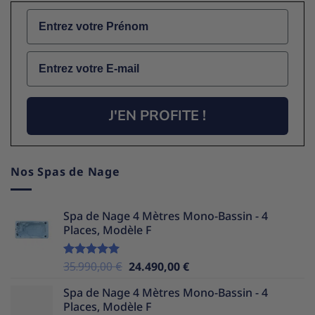
Name
Email
J'EN PROFITE !
Nos Spas de Nage
Spa de Nage 4 Mètres Mono-Bassin - 4
Places, Modèle F
Le
Le
35.990,00
€
24.490,00
€
Note
5.00
sur 5
prix
prix
Spa de Nage 4 Mètres Mono-Bassin - 4
initial
actuel
Places, Modèle F
était :
est :