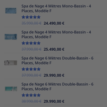
Spa de Nage 4 Mètres Mono-Bassin - 4
Places, Modèle F
Le
Le
35.990,00
€
24.490,00
€
Note
5.00
sur 5
prix
prix
Spa de Nage 4 Mètres Mono-Bassin - 4
initial
actuel
Places, Modèle F
était :
est :
35.990,00 €.
24.490,00 €.
Le
Le
37.990,00
€
25.490,00
€
Note
5.00
sur 5
prix
prix
Spa de Nage 6 Mètres Double-Bassin - 6
initial
actuel
Places, Modèle F
était :
est :
37.990,00 €.
25.490,00 €.
Le
Le
37.990,00
€
29.990,00
€
Note
5.00
sur 5
prix
prix
Spa de Nage 6 Mètres Double-Bassin - 6
initial
actuel
Places, Modèle F
était :
est :
37.990,00 €.
29.990,00 €.
Le
Le
38.990,00
€
29.990,00
€
Note
5.00
sur 5
prix
prix