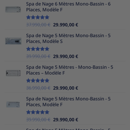
Spa de Nage 6 Mètres Mono-Bassin - 6
initial
actuel
Places, Modèle F
était :
est :
38.990,00 €.
29.990,00 €.
Le
Le
37.990,00
€
29.990,00
€
Note
5.00
sur 5
prix
prix
Spa de Nage 5 Mètres Mono-Bassin - 5
initial
actuel
Places, Modèle S
était :
est :
37.990,00 €.
29.990,00 €.
Le
Le
39.990,00
€
29.990,00
€
Note
5.00
sur 5
prix
prix
Spa de Nage 5 Mètres - Mono-Bassin - 5
initial
actuel
Places – Modèle F
était :
est :
39.990,00 €.
29.990,00 €.
Le
Le
36.990,00
€
29.990,00
€
Note
5.00
sur 5
prix
prix
Spa de Nage 5 Mètres Mono-Bassin - 5
initial
actuel
Places, Modèle F
était :
est :
36.990,00 €.
29.990,00 €.
Le
Le
39.990,00
€
29.990,00
€
Note
5.00
sur 5
prix
prix