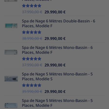
était :
est :
39.990,00 €.
29.990,00 €.
Le
Le
37.990,00
€
29.990,00
€
Note
5.00
sur 5
prix
prix
Spa de Nage 6 Mètres Double-Bassin - 6
initial
actuel
Places, Modèle F
était :
est :
37.990,00 €.
29.990,00 €.
Le
Le
38.990,00
€
29.990,00
€
Note
5.00
sur 5
prix
prix
Spa de Nage 6 Mètres Mono-Bassin - 6
initial
actuel
Places, Modèle F
était :
est :
38.990,00 €.
29.990,00 €.
Le
Le
37.990,00
€
29.990,00
€
Note
5.00
sur 5
prix
prix
Spa de Nage 5 Mètres Mono-Bassin - 5
initial
actuel
Places, Modèle S
était :
est :
37.990,00 €.
29.990,00 €.
Le
Le
39.990,00
€
29.990,00
€
Note
5.00
sur 5
prix
prix
Spa de Nage 5 Mètres Mono-Bassin - 5
initial
actuel
Places, Modèle F
était :
est :