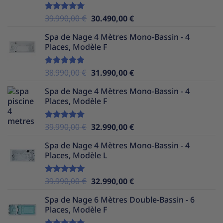
39.990,00 €.
29.990,00 €.
Le
Le
39.990,00
€
30.490,00
€
Note
5.00
sur 5
prix
prix
Spa de Nage 4 Mètres Mono-Bassin - 4
initial
actuel
Places, Modèle F
était :
est :
39.990,00 €.
30.490,00 €.
Le
Le
38.990,00
€
31.990,00
€
Note
5.00
sur 5
prix
prix
Spa de Nage 4 Mètres Mono-Bassin - 4
initial
actuel
Places, Modèle F
était :
est :
38.990,00 €.
31.990,00 €.
Le
Le
39.990,00
€
32.990,00
€
Note
5.00
sur 5
prix
prix
Spa de Nage 4 Mètres Mono-Bassin - 4
initial
actuel
Places, Modèle L
était :
est :
39.990,00 €.
32.990,00 €.
Le
Le
39.990,00
€
32.990,00
€
Note
5.00
sur 5
prix
prix
Spa de Nage 6 Mètres Double-Bassin - 6
initial
actuel
Places, Modèle F
était :
est :
39.990,00 €.
32.990,00 €.