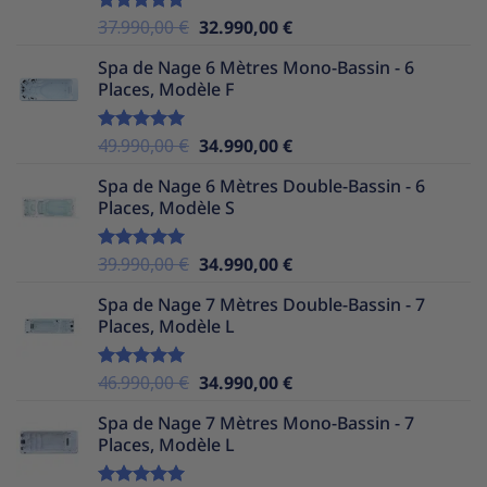
Le
Le
37.990,00
€
32.990,00
€
Note
5.00
sur 5
prix
prix
Spa de Nage 6 Mètres Mono-Bassin - 6
initial
actuel
Places, Modèle F
était :
est :
37.990,00 €.
32.990,00 €.
Le
Le
49.990,00
€
34.990,00
€
Note
5.00
sur 5
prix
prix
Spa de Nage 6 Mètres Double-Bassin - 6
initial
actuel
Places, Modèle S
était :
est :
49.990,00 €.
34.990,00 €.
Le
Le
39.990,00
€
34.990,00
€
Note
5.00
sur 5
prix
prix
Spa de Nage 7 Mètres Double-Bassin - 7
initial
actuel
Places, Modèle L
était :
est :
39.990,00 €.
34.990,00 €.
Le
Le
46.990,00
€
34.990,00
€
Note
5.00
sur 5
prix
prix
Spa de Nage 7 Mètres Mono-Bassin - 7
initial
actuel
Places, Modèle L
était :
est :
46.990,00 €.
34.990,00 €.