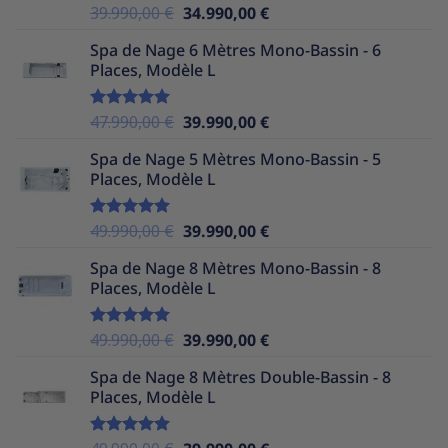
Le
Le
39.990,00
€
34.990,00
€
Note
5.00
sur 5
prix
prix
Spa de Nage 6 Mètres Mono-Bassin - 6
initial
actuel
Places, Modèle L
était :
est :
39.990,00 €.
34.990,00 €.
Le
Le
47.990,00
€
39.990,00
€
Note
5.00
sur 5
prix
prix
Spa de Nage 5 Mètres Mono-Bassin - 5
initial
actuel
Places, Modèle L
était :
est :
47.990,00 €.
39.990,00 €.
Le
Le
49.990,00
€
39.990,00
€
Note
5.00
sur 5
prix
prix
Spa de Nage 8 Mètres Mono-Bassin - 8
initial
actuel
Places, Modèle L
était :
est :
49.990,00 €.
39.990,00 €.
Le
Le
49.990,00
€
39.990,00
€
Note
5.00
sur 5
prix
prix
Spa de Nage 8 Mètres Double-Bassin - 8
initial
actuel
Places, Modèle L
était :
est :
49.990,00 €.
39.990,00 €.
Le
Le
Note
5.00