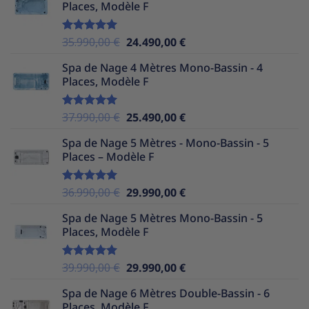
Places, Modèle F
Le
Le
35.990,00
€
24.490,00
€
Note
5.00
sur 5
prix
prix
Spa de Nage 4 Mètres Mono-Bassin - 4
initial
actuel
Places, Modèle F
était :
est :
35.990,00 €.
24.490,00 €.
Le
Le
37.990,00
€
25.490,00
€
Note
5.00
sur 5
prix
prix
Spa de Nage 5 Mètres - Mono-Bassin - 5
initial
actuel
Places – Modèle F
était :
est :
37.990,00 €.
25.490,00 €.
Le
Le
36.990,00
€
29.990,00
€
Note
5.00
sur 5
prix
prix
Spa de Nage 5 Mètres Mono-Bassin - 5
initial
actuel
Places, Modèle F
était :
est :
36.990,00 €.
29.990,00 €.
Le
Le
39.990,00
€
29.990,00
€
Note
5.00
sur 5
prix
prix
Spa de Nage 6 Mètres Double-Bassin - 6
initial
actuel
Places, Modèle F