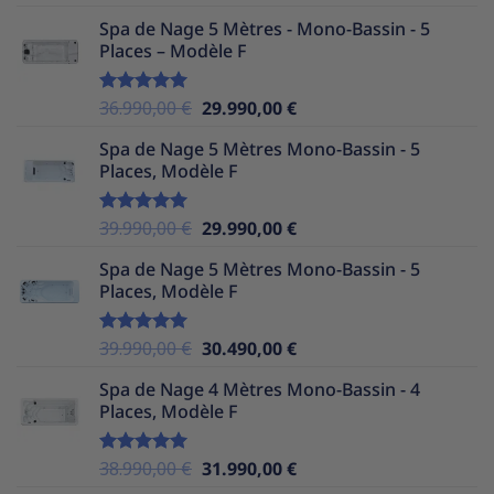
sur 5
prix
prix
Spa de Nage 5 Mètres - Mono-Bassin - 5
initial
actuel
Places – Modèle F
était :
est :
39.990,00 €.
29.990,00 €.
Le
Le
36.990,00
€
29.990,00
€
Note
5.00
sur 5
prix
prix
Spa de Nage 5 Mètres Mono-Bassin - 5
initial
actuel
Places, Modèle F
était :
est :
36.990,00 €.
29.990,00 €.
Le
Le
39.990,00
€
29.990,00
€
Note
5.00
sur 5
prix
prix
Spa de Nage 5 Mètres Mono-Bassin - 5
initial
actuel
Places, Modèle F
était :
est :
39.990,00 €.
29.990,00 €.
Le
Le
39.990,00
€
30.490,00
€
Note
5.00
sur 5
prix
prix
Spa de Nage 4 Mètres Mono-Bassin - 4
initial
actuel
Places, Modèle F
était :
est :
39.990,00 €.
30.490,00 €.
Le
Le
38.990,00
€
31.990,00
€
Note
5.00
sur 5
prix
prix