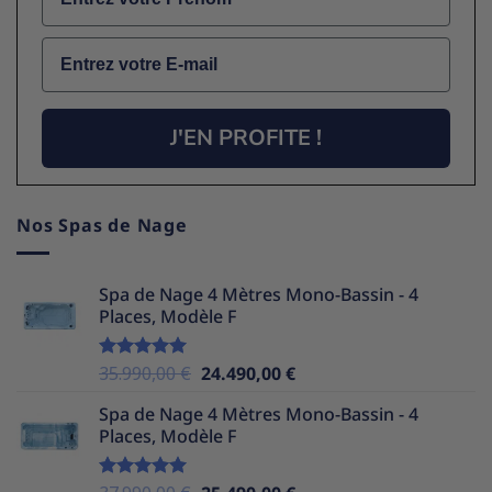
Email
J'EN PROFITE !
Nos Spas de Nage
Spa de Nage 4 Mètres Mono-Bassin - 4
Places, Modèle F
Le
Le
35.990,00
€
24.490,00
€
Note
5.00
sur 5
prix
prix
Spa de Nage 4 Mètres Mono-Bassin - 4
initial
actuel
Places, Modèle F
était :
est :
35.990,00 €.
24.490,00 €.
Le
Le
Note
5.00