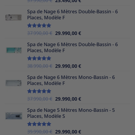
37.990,00
€
25.490,00
€
sur 5
prix
prix
Spa de Nage 6 Mètres Double-Bassin - 6
initial
actuel
Places, Modèle F
était :
est :
37.990,00 €.
25.490,00 €.
Le
Le
37.990,00
€
29.990,00
€
Note
5.00
sur 5
prix
prix
Spa de Nage 6 Mètres Double-Bassin - 6
initial
actuel
Places, Modèle F
était :
est :
37.990,00 €.
29.990,00 €.
Le
Le
38.990,00
€
29.990,00
€
Note
5.00
sur 5
prix
prix
Spa de Nage 6 Mètres Mono-Bassin - 6
initial
actuel
Places, Modèle F
était :
est :
38.990,00 €.
29.990,00 €.
Le
Le
37.990,00
€
29.990,00
€
Note
5.00
sur 5
prix
prix
Spa de Nage 5 Mètres Mono-Bassin - 5
initial
actuel
Places, Modèle S
était :
est :
37.990,00 €.
29.990,00 €.
Le
Le
39.990,00
€
29.990,00
€
Note
5.00