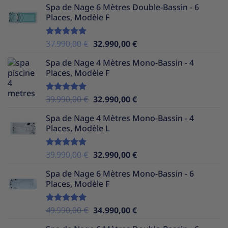
Spa de Nage 6 Mètres Double-Bassin - 6
initial
actuel
Places, Modèle F
était :
est :
38.990,00 €.
31.990,00 €.
Le
Le
37.990,00
€
32.990,00
€
Note
5.00
sur 5
prix
prix
Spa de Nage 4 Mètres Mono-Bassin - 4
initial
actuel
Places, Modèle F
était :
est :
37.990,00 €.
32.990,00 €.
Le
Le
39.990,00
€
32.990,00
€
Note
5.00
sur 5
prix
prix
Spa de Nage 4 Mètres Mono-Bassin - 4
initial
actuel
Places, Modèle L
était :
est :
39.990,00 €.
32.990,00 €.
Le
Le
39.990,00
€
32.990,00
€
Note
5.00
sur 5
prix
prix
Spa de Nage 6 Mètres Mono-Bassin - 6
initial
actuel
Places, Modèle F
était :
est :
39.990,00 €.
32.990,00 €.
Le
Le
49.990,00
€
34.990,00
€
Note
5.00
sur 5
prix
prix