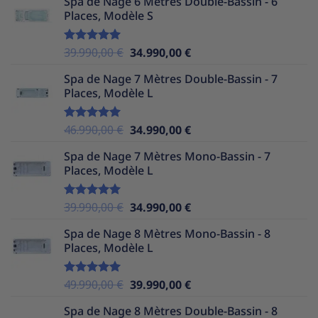
Spa de Nage 6 Mètres Double-Bassin - 6
initial
actuel
Places, Modèle S
était :
est :
49.990,00 €.
34.990,00 €.
Le
Le
39.990,00
€
34.990,00
€
Note
5.00
sur 5
prix
prix
Spa de Nage 7 Mètres Double-Bassin - 7
initial
actuel
Places, Modèle L
était :
est :
39.990,00 €.
34.990,00 €.
Le
Le
46.990,00
€
34.990,00
€
Note
5.00
sur 5
prix
prix
Spa de Nage 7 Mètres Mono-Bassin - 7
initial
actuel
Places, Modèle L
était :
est :
46.990,00 €.
34.990,00 €.
Le
Le
39.990,00
€
34.990,00
€
Note
5.00
sur 5
prix
prix
Spa de Nage 8 Mètres Mono-Bassin - 8
initial
actuel
Places, Modèle L
était :
est :
39.990,00 €.
34.990,00 €.
Le
Le
49.990,00
€
39.990,00
€
Note
5.00
sur 5
prix
prix
Spa de Nage 8 Mètres Double-Bassin - 8
initial
actuel