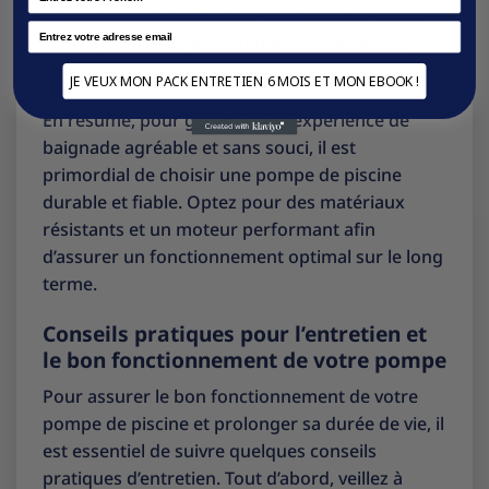
dispose d’un système anti-blocage pour éviter
Email
tout problème lié à l’accumulation de débris
dans le système de filtration.
JE VEUX MON PACK ENTRETIEN 6 MOIS ET MON EBOOK !
En résumé, pour garantir une expérience de
baignade agréable et sans souci, il est
primordial de choisir une pompe de piscine
durable et fiable. Optez pour des matériaux
résistants et un moteur performant afin
d’assurer un fonctionnement optimal sur le long
terme.
Conseils pratiques pour l’entretien et
le bon fonctionnement de votre pompe
Pour assurer le bon fonctionnement de votre
pompe de piscine et prolonger sa durée de vie, il
est essentiel de suivre quelques conseils
pratiques d’entretien. Tout d’abord, veillez à