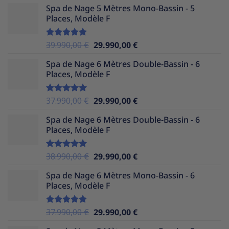
Spa de Nage 5 Mètres Mono-Bassin - 5
initial
actuel
Places, Modèle F
était :
est :
36.990,00 €.
29.990,00 €.
Le
Le
39.990,00
€
29.990,00
€
Note
5.00
sur 5
prix
prix
Spa de Nage 6 Mètres Double-Bassin - 6
initial
actuel
Places, Modèle F
était :
est :
39.990,00 €.
29.990,00 €.
Le
Le
37.990,00
€
29.990,00
€
Note
5.00
sur 5
prix
prix
Spa de Nage 6 Mètres Double-Bassin - 6
initial
actuel
Places, Modèle F
était :
est :
37.990,00 €.
29.990,00 €.
Le
Le
38.990,00
€
29.990,00
€
Note
5.00
sur 5
prix
prix
Spa de Nage 6 Mètres Mono-Bassin - 6
initial
actuel
Places, Modèle F
était :
est :
38.990,00 €.
29.990,00 €.
Le
Le
37.990,00
€
29.990,00
€
Note
5.00
sur 5
prix
prix