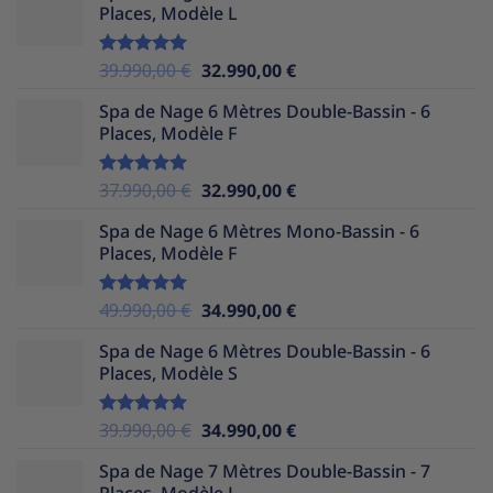
Places, Modèle L
était :
est :
39.990,00 €.
32.990,00 €.
Le
Le
39.990,00
€
32.990,00
€
Note
5.00
sur 5
prix
prix
Spa de Nage 6 Mètres Double-Bassin - 6
initial
actuel
Places, Modèle F
était :
est :
39.990,00 €.
32.990,00 €.
Le
Le
37.990,00
€
32.990,00
€
Note
5.00
sur 5
prix
prix
Spa de Nage 6 Mètres Mono-Bassin - 6
initial
actuel
Places, Modèle F
était :
est :
37.990,00 €.
32.990,00 €.
Le
Le
49.990,00
€
34.990,00
€
Note
5.00
sur 5
prix
prix
Spa de Nage 6 Mètres Double-Bassin - 6
initial
actuel
Places, Modèle S
était :
est :
49.990,00 €.
34.990,00 €.
Le
Le
39.990,00
€
34.990,00
€
Note
5.00
sur 5
prix
prix
Spa de Nage 7 Mètres Double-Bassin - 7
initial
actuel
Places, Modèle L