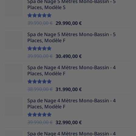
Spa de Nage 5 Mètres Mono-Bassin - 5
initial
actuel
Places, Modèle S
était :
est :
37.990,00 €.
29.990,00 €.
Le
Le
39.990,00
€
29.990,00
€
Note
5.00
sur 5
prix
prix
Spa de Nage 5 Mètres Mono-Bassin - 5
initial
actuel
Places, Modèle F
était :
est :
39.990,00 €.
29.990,00 €.
Le
Le
39.990,00
€
30.490,00
€
Note
5.00
sur 5
prix
prix
Spa de Nage 4 Mètres Mono-Bassin - 4
initial
actuel
Places, Modèle F
était :
est :
39.990,00 €.
30.490,00 €.
Le
Le
38.990,00
€
31.990,00
€
Note
5.00
sur 5
prix
prix
Spa de Nage 4 Mètres Mono-Bassin - 4
initial
actuel
Places, Modèle F
était :
est :
38.990,00 €.
31.990,00 €.
Le
Le
39.990,00
€
32.990,00
€
Note
5.00
sur 5
prix
prix
Spa de Nage 4 Mètres Mono-Bassin - 4
initial
actuel