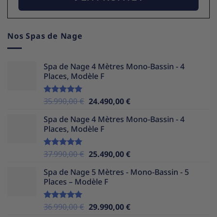
Nos Spas de Nage
Spa de Nage 4 Mètres Mono-Bassin - 4
Places, Modèle F
Le
Le
35.990,00
€
24.490,00
€
Note
5.00
sur 5
prix
prix
Spa de Nage 4 Mètres Mono-Bassin - 4
initial
actuel
Places, Modèle F
était :
est :
35.990,00 €.
24.490,00 €.
Le
Le
37.990,00
€
25.490,00
€
Note
5.00
sur 5
prix
prix
Spa de Nage 5 Mètres - Mono-Bassin - 5
initial
actuel
Places – Modèle F
était :
est :
37.990,00 €.
25.490,00 €.
Le
Le
36.990,00
€
29.990,00
€
Note
5.00
sur 5
prix
prix