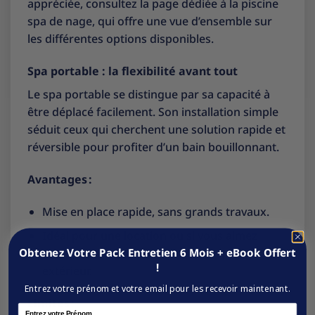
appréciée, consultez la page dédiée à la
piscine
spa de nage
, qui offre une vue d’ensemble sur
les différentes options disponibles.
Spa portable : la flexibilité avant tout
Le spa portable se distingue par sa capacité à
être déplacé facilement. Son installation simple
séduit ceux qui cherchent une solution rapide et
réversible pour profiter d’un bain bouillonnant.
Avantages :
Mise en place rapide, sans grands travaux.
Idéal pour une location ou si vous aimez
Obtenez Votre Pack Entretien 6 Mois + eBook Offert
changer l’agencement de votre espace
!
extérieur.
Entrez votre prénom et votre email pour les recevoir maintenant.
Limites :
Name