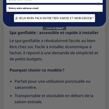
Capacité et puissance limitées par rapport à
Email
un modèle fixe.
JE VEUX MON PACK ENTRETIEN 6 MOIS ET MON EBOOK !
Isolation thermique parfois moins efficace.
Spa gonflable : accessible et rapide à installer
Le spa gonflable a révolutionné l’accès au bien-
être chez soi. Facile à installer, économique à
l’achat, il répond à une demande de simplicité et
de petits budgets.
Pourquoi choisir ce modèle ?
Parfait pour une utilisation ponctuelle ou
saisonnière.
Transportable et stockable en dehors de la
saison estivale.