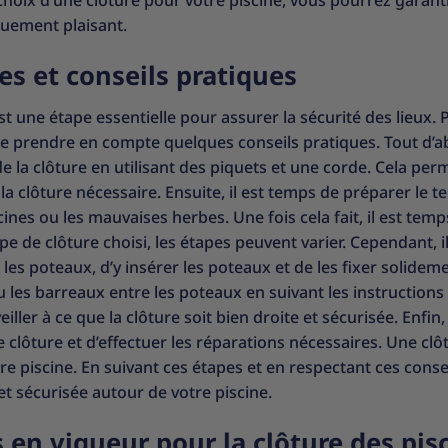
choix d’une clôture pour votre piscine, vous pourrez garanti
quement plaisant.
pes et conseils pratiques
est une étape essentielle pour assurer la sécurité des lieux. 
 de prendre en compte quelques conseils pratiques. Tout d’ab
la clôture en utilisant des piquets et une corde. Cela per
 la clôture nécessaire. Ensuite, il est temps de préparer le t
cines ou les mauvaises herbes. Une fois cela fait, il est temp
pe de clôture choisi, les étapes peuvent varier. Cependant, il
es poteaux, d’y insérer les poteaux et de les fixer solidem
 ou les barreaux entre les poteaux en suivant les instructions
eiller à ce que la clôture soit bien droite et sécurisée. Enfin,
re clôture et d’effectuer les réparations nécessaires. Une clô
piscine. En suivant ces étapes et en respectant ces conse
et sécurisée autour de votre piscine.
en vigueur pour la clôture des pis