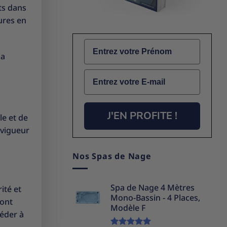
ets dans
tures en
Name
la
Email
J'EN PROFITE !
le et de
 vigueur
Nos Spas de Nage
Spa de Nage 4 Mètres
ité et
Mono-Bassin - 4 Places,
sont
Modèle F
céder à