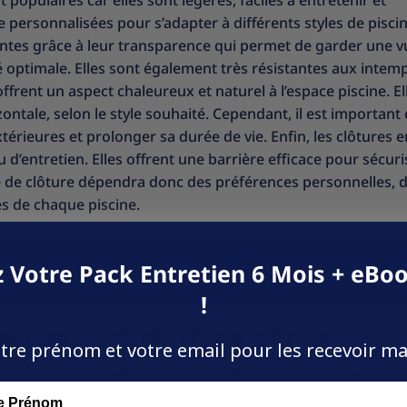
populaires car elles sont légères, faciles à entretenir et
re personnalisées pour s’adapter à différents styles de pisci
antes grâce à leur transparence qui permet de garder une v
é optimale. Elles sont également très résistantes aux intem
offrent un aspect chaleureux et naturel à l’espace piscine. El
ontale, selon le style souhaité. Cependant, il est important
xtérieures et prolonger sa durée de vie. Enfin, les clôtures 
u d’entretien. Elles offrent une barrière efficace pour sécuri
e de clôture dépendra donc des préférences personnelles, 
es de chaque piscine.
 Votre Pack Entretien 6 Mois + eBoo
!
e lors du choix d’une clôture
tre prénom et votre email pour les recevoir m
st essentiel de prendre en compte plusieurs critères importa
occupation. Assurez-vous que la clôture que vous choisissez 