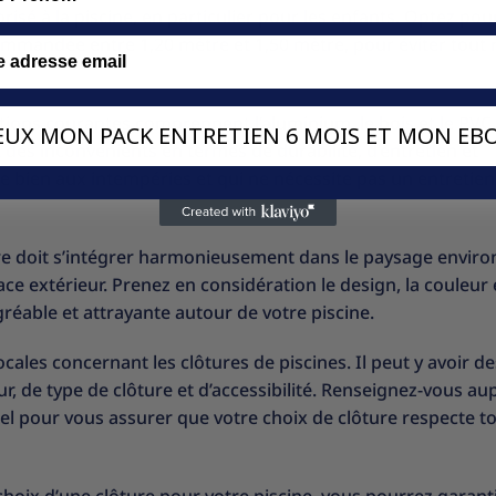
orisé à la piscine, en particulier pour les enfants. Optez po
mmandée entre 1,20 mètre et 1,50 mètre, pour éviter tout 
ptions courantes comprennent l’aluminium, le bois et le PVC.
VEUX MON PACK ENTRETIEN 6 MOIS ET MON EBO
es inconvénients en termes de durabilité, d’entretien et
te bien aux intempéries et qui ne nécessite pas un entretien
ture doit s’intégrer harmonieusement dans le paysage envir
ace extérieur. Prenez en considération le design, la couleur 
réable et attrayante autour de votre piscine.
ocales concernant les clôtures de piscines. Il peut y avoir de
, de type de clôture et d’accessibilité. Renseignez-vous au
l pour vous assurer que votre choix de clôture respecte t