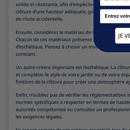
solide et résistante, afin d’empêcher l’accès non aut
clôture d’une hauteur adéquate, généralement reco
Email
de chute accidentelle.
Ensuite, considérez le matériau de la clôture. Les o
JE 
Chacun de ces matériaux présente des avantages et d
d’esthétique. Pensez à choisir un matériau qui résis
constant.
Un autre critère important est l’esthétique. La clô
et compléter le style de votre jardin ou de votre esp
finitions de la clôture pour créer une atmosphère ag
Enfin, n’oubliez pas de vérifier les réglementations l
normes spécifiques à respecter en termes de hauteur
autorités compétentes ou consultez un professionne
les exigences légales.