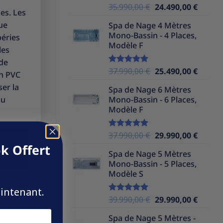
Le
Le
35.990,00
€
24.490,00
€
Note
5.00
nes. Les
sur 5
prix
prix
ue
Spa de Nage 4 Mètres
initial
actuel
Mono-Bassin - 4 Places,
péries
était :
est :
Modèle F
35.990,00 €.
24.490,
les
 de
Le
Le
37.990,00
€
25.490,00
€
Note
5.00
en PVC
sur 5
prix
prix
ser la
Spa de Nage 6 Mètres
initial
actuel
du
Mono-Bassin - 6 Places,
était :
est :
Modèle F
37.990,00 €.
25.490,
Le
Le
37.990,00
€
29.990,00
€
Note
5.00
sur 5
prix
prix
k Offert
Spa de Nage 5 Mètres
initial
actuel
Mono-Bassin - 5 Places,
était :
est :
Modèle S
37.990,00 €.
29.990,
aintenant.
Le
Le
39.990,00
€
29.990,00
€
Note
5.00
nts.
sur 5
prix
prix
est
Spa de Nage 5 Mètres -
initial
actuel