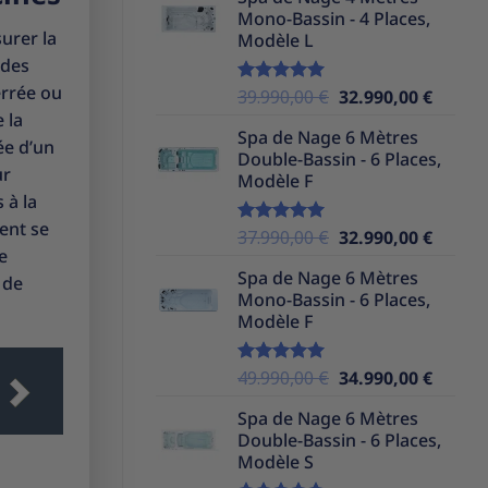
initial
actuel
Mono-Bassin - 4 Places,
était :
est :
urer la
Modèle L
39.990,00 €.
32.990,
 des
errée ou
Le
Le
39.990,00
€
32.990,00
€
Note
5.00
sur 5
prix
prix
 la
Spa de Nage 6 Mètres
initial
actuel
ée d’un
Double-Bassin - 6 Places,
était :
est :
ur
Modèle F
39.990,00 €.
32.990,
 à la
vent se
Le
Le
37.990,00
€
32.990,00
€
Note
5.00
e
sur 5
prix
prix
Spa de Nage 6 Mètres
initial
actuel
 de
Mono-Bassin - 6 Places,
était :
est :
Modèle F
37.990,00 €.
32.990,
Le
Le
49.990,00
€
34.990,00
€
Note
5.00
sur 5
prix
prix
Spa de Nage 6 Mètres
initial
actuel
Double-Bassin - 6 Places,
était :
est :
Modèle S
49.990,00 €.
34.990,