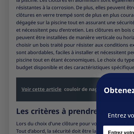
la piscine. Les clôtures en aluminium sont également 
résistantes à la corrosion. De plus, elles peuvent êt
clôtures en verre trempé sont de plus en plus cour
dégagée sur la piscine tout en assurant une sécurit
et nécessitent peu d’entretien. Les clôtures en bois 
peuvent être installées de manière verticale ou horiz
choisir un bois traité pour résister aux conditions e
sont abordables, faciles à installer et nécessitent pe
piscine tout en étant économiques. Le choix du typ
budget disponible et des caractéristiques spécifiqu
Obtenez
Voir cette article
couloir de nage petit jardin
Les critères à prendre en compt
Entrez vo
Lors du choix d’une clôture pour votre piscine, il e
Name
Tout d’abord, la sécurité doit être la principale pré