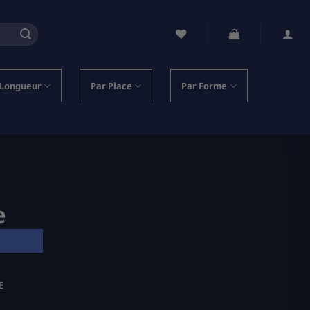
 Longueur
Par Place
Par Forme
e
E