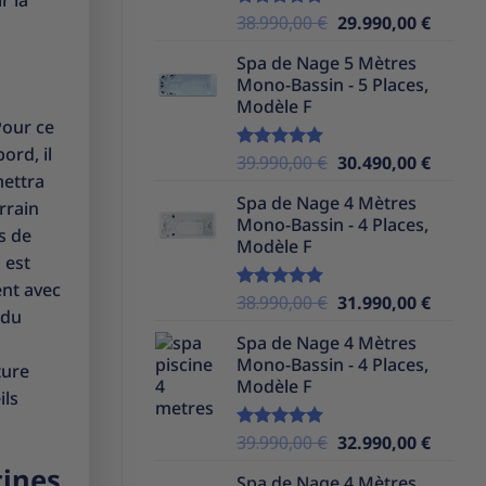
r la
Le
Le
38.990,00
€
29.990,00
€
Note
5.00
sur 5
prix
prix
Spa de Nage 5 Mètres
initial
actuel
Mono-Bassin - 5 Places,
était :
est :
Modèle F
38.990,00 €.
29.990,
Pour ce
ord, il
Le
Le
39.990,00
€
30.490,00
€
Note
5.00
mettra
sur 5
prix
prix
Spa de Nage 4 Mètres
initial
actuel
errain
Mono-Bassin - 4 Places,
était :
est :
s de
Modèle F
39.990,00 €.
30.490,
 est
ent avec
Le
Le
38.990,00
€
31.990,00
€
Note
5.00
 du
sur 5
prix
prix
Spa de Nage 4 Mètres
initial
actuel
Mono-Bassin - 4 Places,
était :
est :
ture
Modèle F
38.990,00 €.
31.990,
ils
Le
Le
39.990,00
€
32.990,00
€
Note
5.00
sur 5
prix
prix
cines
Spa de Nage 4 Mètres