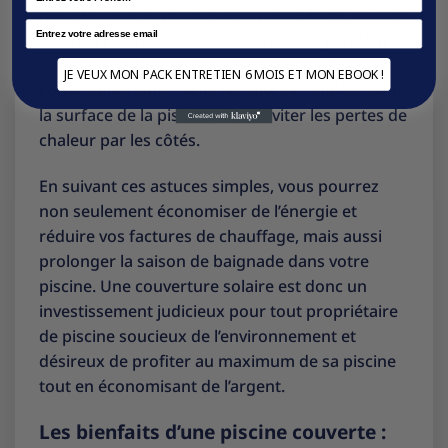
place lorsque la piscine n’est pas utilisée, car cela
Email
aidera à retenir la chaleur accumulée pendant la
journée. De plus, veillez à bien ajuster la
JE VEUX MON PACK ENTRETIEN 6 MOIS ET MON EBOOK !
couverture pour qu’elle recouvre complètement
la surface de la piscine, afin d’éviter les pertes de
chaleur par les côtés.
En suivant ces astuces simples, vous pourrez
non seulement économiser de l’énergie et
réduire vos factures de chauffage, mais aussi
prolonger la saison de baignade dans votre
piscine. Une couverture solaire est donc un
investissement judicieux pour tout propriétaire
de piscine soucieux de l’environnement et
désireux de profiter au maximum de sa piscine
tout en économisant de l’argent.
Les bienfaits d’une piscine couverte :