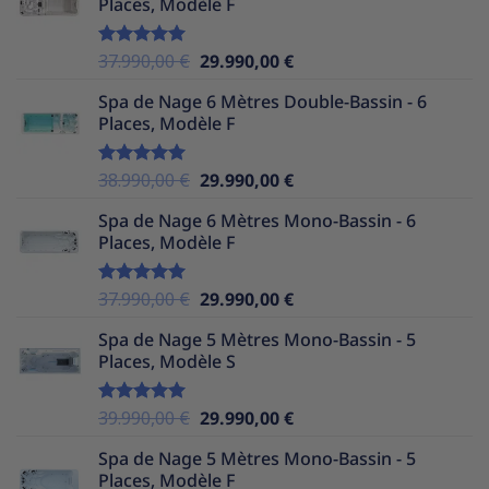
Places, Modèle F
était :
est :
39.990,00 €.
29.990,00 €.
Le
Le
37.990,00
€
29.990,00
€
Note
5.00
sur 5
prix
prix
Spa de Nage 6 Mètres Double-Bassin - 6
initial
actuel
Places, Modèle F
était :
est :
37.990,00 €.
29.990,00 €.
Le
Le
38.990,00
€
29.990,00
€
Note
5.00
sur 5
prix
prix
Spa de Nage 6 Mètres Mono-Bassin - 6
initial
actuel
Places, Modèle F
était :
est :
38.990,00 €.
29.990,00 €.
Le
Le
37.990,00
€
29.990,00
€
Note
5.00
sur 5
prix
prix
Spa de Nage 5 Mètres Mono-Bassin - 5
initial
actuel
Places, Modèle S
était :
est :
37.990,00 €.
29.990,00 €.
Le
Le
39.990,00
€
29.990,00
€
Note
5.00
sur 5
prix
prix
Spa de Nage 5 Mètres Mono-Bassin - 5
initial
actuel
Places, Modèle F
était :
est :