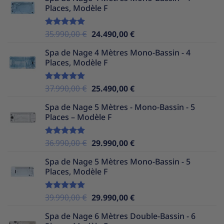
Places, Modèle F
Le
Le
35.990,00
€
24.490,00
€
Note
5.00
sur 5
prix
prix
Spa de Nage 4 Mètres Mono-Bassin - 4
initial
actuel
Places, Modèle F
était :
est :
35.990,00 €.
24.490,00 €.
Le
Le
37.990,00
€
25.490,00
€
Note
5.00
sur 5
prix
prix
Spa de Nage 5 Mètres - Mono-Bassin - 5
initial
actuel
Places – Modèle F
était :
est :
37.990,00 €.
25.490,00 €.
Le
Le
36.990,00
€
29.990,00
€
Note
5.00
sur 5
prix
prix
Spa de Nage 5 Mètres Mono-Bassin - 5
initial
actuel
Places, Modèle F
était :
est :
36.990,00 €.
29.990,00 €.
Le
Le
39.990,00
€
29.990,00
€
Note
5.00
sur 5
prix
prix
Spa de Nage 6 Mètres Double-Bassin - 6
initial
actuel