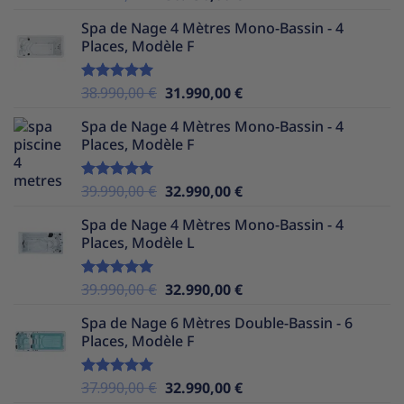
sur 5
prix
prix
Spa de Nage 4 Mètres Mono-Bassin - 4
initial
actuel
Places, Modèle F
était :
est :
39.990,00 €.
30.490,00 €.
Le
Le
38.990,00
€
31.990,00
€
Note
5.00
sur 5
prix
prix
Spa de Nage 4 Mètres Mono-Bassin - 4
initial
actuel
Places, Modèle F
était :
est :
38.990,00 €.
31.990,00 €.
Le
Le
39.990,00
€
32.990,00
€
Note
5.00
sur 5
prix
prix
Spa de Nage 4 Mètres Mono-Bassin - 4
initial
actuel
Places, Modèle L
était :
est :
39.990,00 €.
32.990,00 €.
Le
Le
39.990,00
€
32.990,00
€
Note
5.00
sur 5
prix
prix
Spa de Nage 6 Mètres Double-Bassin - 6
initial
actuel
Places, Modèle F
était :
est :
39.990,00 €.
32.990,00 €.
Le
Le
37.990,00
€
32.990,00
€
Note
5.00
sur 5