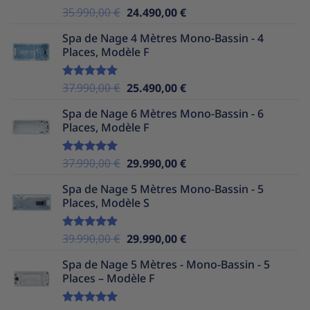
Le
Le
35.990,00
€
24.490,00
€
Note
5.00
sur 5
prix
prix
Spa de Nage 4 Mètres Mono-Bassin - 4
initial
actuel
Places, Modèle F
était :
est :
35.990,00 €.
24.490,00 €.
Le
Le
37.990,00
€
25.490,00
€
Note
5.00
sur 5
prix
prix
Spa de Nage 6 Mètres Mono-Bassin - 6
initial
actuel
Places, Modèle F
était :
est :
37.990,00 €.
25.490,00 €.
Le
Le
37.990,00
€
29.990,00
€
Note
5.00
sur 5
prix
prix
Spa de Nage 5 Mètres Mono-Bassin - 5
initial
actuel
Places, Modèle S
était :
est :
37.990,00 €.
29.990,00 €.
Le
Le
39.990,00
€
29.990,00
€
Note
5.00
sur 5
prix
prix
Spa de Nage 5 Mètres - Mono-Bassin - 5
initial
actuel
Places – Modèle F
était :
est :
39.990,00 €.
29.990,00 €.