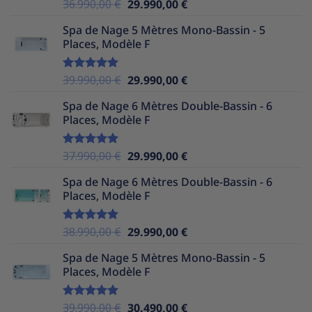
Le
Le
36.990,00
€
29.990,00
€
Note
5.00
sur 5
prix
prix
Spa de Nage 5 Mètres Mono-Bassin - 5
initial
actuel
Places, Modèle F
était :
est :
36.990,00 €.
29.990,00 €.
Le
Le
39.990,00
€
29.990,00
€
Note
5.00
sur 5
prix
prix
Spa de Nage 6 Mètres Double-Bassin - 6
initial
actuel
Places, Modèle F
était :
est :
39.990,00 €.
29.990,00 €.
Le
Le
37.990,00
€
29.990,00
€
Note
5.00
sur 5
prix
prix
Spa de Nage 6 Mètres Double-Bassin - 6
initial
actuel
Places, Modèle F
était :
est :
37.990,00 €.
29.990,00 €.
Le
Le
38.990,00
€
29.990,00
€
Note
5.00
sur 5
prix
prix
Spa de Nage 5 Mètres Mono-Bassin - 5
initial
actuel
Places, Modèle F
était :
est :
38.990,00 €.
29.990,00 €.
Le
Le
39.990,00
€
30.490,00
€
Note
5.00