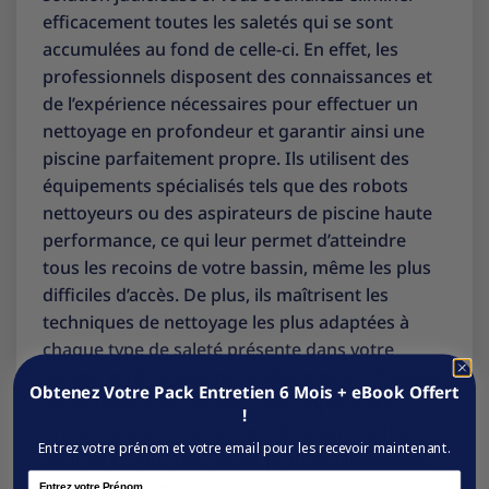
efficacement toutes les saletés qui se sont
accumulées au fond de celle-ci. En effet, les
professionnels disposent des connaissances et
de l’expérience nécessaires pour effectuer un
nettoyage en profondeur et garantir ainsi une
piscine parfaitement propre. Ils utilisent des
équipements spécialisés tels que des robots
nettoyeurs ou des aspirateurs de piscine haute
performance, ce qui leur permet d’atteindre
tous les recoins de votre bassin, même les plus
difficiles d’accès. De plus, ils maîtrisent les
techniques de nettoyage les plus adaptées à
chaque type de saleté présente dans votre
piscine, qu’il s’agisse de feuilles mortes, d’algues
Obtenez Votre Pack Entretien 6 Mois + eBook Offert
ou de dépôts de calcaire. Faire appel à des
!
professionnels vous assure donc un résultat
Entrez votre prénom et votre email pour les recevoir maintenant.
optimal et vous permet de profiter pleinement
Name
de votre piscine sans avoir à vous soucier de son