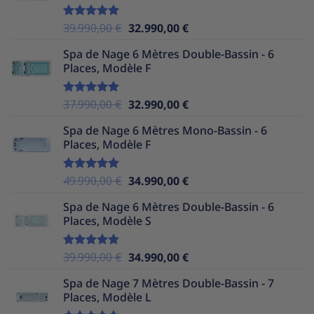
39.990,00 €.
32.990,00 €.
Le
Le
39.990,00
€
32.990,00
€
Note
5.00
sur 5
prix
prix
Spa de Nage 6 Mètres Double-Bassin - 6
initial
actuel
Places, Modèle F
était :
est :
39.990,00 €.
32.990,00 €.
Le
Le
37.990,00
€
32.990,00
€
Note
5.00
sur 5
prix
prix
Spa de Nage 6 Mètres Mono-Bassin - 6
initial
actuel
Places, Modèle F
était :
est :
37.990,00 €.
32.990,00 €.
Le
Le
49.990,00
€
34.990,00
€
Note
5.00
sur 5
prix
prix
Spa de Nage 6 Mètres Double-Bassin - 6
initial
actuel
Places, Modèle S
était :
est :
49.990,00 €.
34.990,00 €.
Le
Le
39.990,00
€
34.990,00
€
Note
5.00
sur 5
prix
prix
Spa de Nage 7 Mètres Double-Bassin - 7
initial
actuel
Places, Modèle L
était :
est :