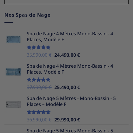
Nos Spas de Nage
Spa de Nage 4 Mètres Mono-Bassin - 4
Places, Modèle F
Le
Le
35.990,00
€
24.490,00
€
Note
5.00
sur 5
prix
prix
Spa de Nage 4 Mètres Mono-Bassin - 4
initial
actuel
Places, Modèle F
était :
est :
35.990,00 €.
24.490,00 €.
Le
Le
37.990,00
€
25.490,00
€
Note
5.00
sur 5
prix
prix
Spa de Nage 5 Mètres - Mono-Bassin - 5
initial
actuel
Places – Modèle F
était :
est :
37.990,00 €.
25.490,00 €.
Le
Le
36.990,00
€
29.990,00
€
Note
5.00
sur 5
prix
prix
Spa de Nage 5 Mètres Mono-Bassin - 5
initial
actuel