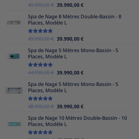
Le
Le
49.990,00
€
39.990,00
€
Note
5.00
sur 5
prix
prix
Spa de Nage 8 Mètres Double-Bassin - 8
initial
actuel
Places, Modèle L
était :
est :
49.990,00 €.
39.990,00 €.
Le
Le
49.990,00
€
39.990,00
€
Note
5.00
sur 5
prix
prix
Spa de Nage 5 Mètres Mono-Bassin - 5
initial
actuel
Places, Modèle L
était :
est :
49.990,00 €.
39.990,00 €.
Le
Le
44.990,00
€
39.990,00
€
Note
5.00
sur 5
prix
prix
Spa de Nage 5 Mètres Mono-Bassin - 5
initial
actuel
Places, Modèle L
était :
est :
44.990,00 €.
39.990,00 €.
Le
Le
48.990,00
€
39.990,00
€
Note
5.00
sur 5
prix
prix
Spa de Nage 10 Mètres Double-Bassin - 10
initial
actuel
Places, Modèle L
était :
est :
48.990,00 €.
39.990,00 €.