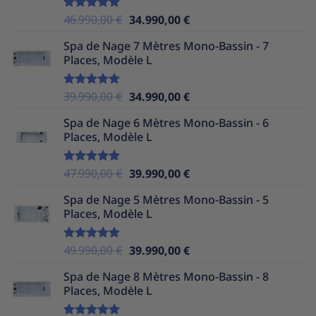
39.990,00 €.
34.990,00 €.
Le
Le
46.990,00
€
34.990,00
€
Note
5.00
sur 5
prix
prix
Spa de Nage 7 Mètres Mono-Bassin - 7
initial
actuel
Places, Modèle L
était :
est :
46.990,00 €.
34.990,00 €.
Le
Le
39.990,00
€
34.990,00
€
Note
5.00
sur 5
prix
prix
Spa de Nage 6 Mètres Mono-Bassin - 6
initial
actuel
Places, Modèle L
était :
est :
39.990,00 €.
34.990,00 €.
Le
Le
47.990,00
€
39.990,00
€
Note
5.00
sur 5
prix
prix
Spa de Nage 5 Mètres Mono-Bassin - 5
initial
actuel
Places, Modèle L
était :
est :
47.990,00 €.
39.990,00 €.
Le
Le
49.990,00
€
39.990,00
€
Note
5.00
sur 5
prix
prix
Spa de Nage 8 Mètres Mono-Bassin - 8
initial
actuel
Places, Modèle L
était :
est :
49.990,00 €.
39.990,00 €.