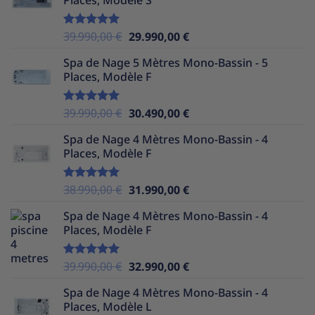
était :
est :
37.990,00 €.
29.990,00 €.
Le
Le
39.990,00
€
29.990,00
€
Note
5.00
sur 5
prix
prix
Spa de Nage 5 Mètres Mono-Bassin - 5
initial
actuel
Places, Modèle F
était :
est :
39.990,00 €.
29.990,00 €.
Le
Le
39.990,00
€
30.490,00
€
Note
5.00
sur 5
prix
prix
Spa de Nage 4 Mètres Mono-Bassin - 4
initial
actuel
Places, Modèle F
était :
est :
39.990,00 €.
30.490,00 €.
Le
Le
38.990,00
€
31.990,00
€
Note
5.00
sur 5
prix
prix
Spa de Nage 4 Mètres Mono-Bassin - 4
initial
actuel
Places, Modèle F
était :
est :
38.990,00 €.
31.990,00 €.
Le
Le
39.990,00
€
32.990,00
€
Note
5.00
sur 5
prix
prix
Spa de Nage 4 Mètres Mono-Bassin - 4
initial
actuel
Places, Modèle L
était :
est :