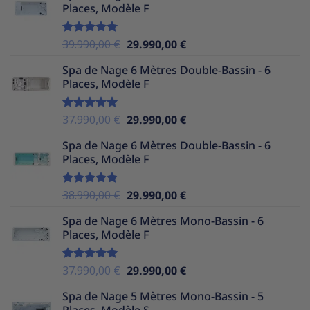
Places, Modèle F
était :
est :
36.990,00 €.
29.990,00 €.
Le
Le
39.990,00
€
29.990,00
€
Note
5.00
sur 5
prix
prix
Spa de Nage 6 Mètres Double-Bassin - 6
initial
actuel
Places, Modèle F
était :
est :
39.990,00 €.
29.990,00 €.
Le
Le
37.990,00
€
29.990,00
€
Note
5.00
sur 5
prix
prix
Spa de Nage 6 Mètres Double-Bassin - 6
initial
actuel
Places, Modèle F
était :
est :
37.990,00 €.
29.990,00 €.
Le
Le
38.990,00
€
29.990,00
€
Note
5.00
sur 5
prix
prix
Spa de Nage 6 Mètres Mono-Bassin - 6
initial
actuel
Places, Modèle F
était :
est :
38.990,00 €.
29.990,00 €.
Le
Le
37.990,00
€
29.990,00
€
Note
5.00
sur 5
prix
prix
Spa de Nage 5 Mètres Mono-Bassin - 5
initial
actuel
Places, Modèle S