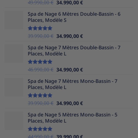
Le
Le
49.990,00
€
34.990,00
€
Note
5.00
sur 5
prix
prix
Spa de Nage 6 Mètres Double-Bassin - 6
initial
actuel
Places, Modèle S
était :
est :
49.990,00 €.
34.990,00 €.
Le
Le
39.990,00
€
34.990,00
€
Note
5.00
sur 5
prix
prix
Spa de Nage 7 Mètres Double-Bassin - 7
initial
actuel
Places, Modèle L
était :
est :
39.990,00 €.
34.990,00 €.
Le
Le
46.990,00
€
34.990,00
€
Note
5.00
sur 5
prix
prix
Spa de Nage 7 Mètres Mono-Bassin - 7
initial
actuel
Places, Modèle L
était :
est :
46.990,00 €.
34.990,00 €.
Le
Le
39.990,00
€
34.990,00
€
Note
5.00
sur 5
prix
prix
Spa de Nage 5 Mètres Mono-Bassin - 5
initial
actuel
Places, Modèle L
était :
est :
39.990,00 €.
34.990,00 €.
Le
Le
44.990,00
€
39.990,00
€
Note
5.00