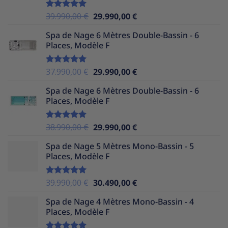
36.990,00 €.
29.990,00 €.
Le
Le
39.990,00
€
29.990,00
€
Note
5.00
sur 5
prix
prix
Spa de Nage 6 Mètres Double-Bassin - 6
initial
actuel
Places, Modèle F
était :
est :
39.990,00 €.
29.990,00 €.
Le
Le
37.990,00
€
29.990,00
€
Note
5.00
sur 5
prix
prix
Spa de Nage 6 Mètres Double-Bassin - 6
initial
actuel
Places, Modèle F
était :
est :
37.990,00 €.
29.990,00 €.
Le
Le
38.990,00
€
29.990,00
€
Note
5.00
sur 5
prix
prix
Spa de Nage 5 Mètres Mono-Bassin - 5
initial
actuel
Places, Modèle F
était :
est :
38.990,00 €.
29.990,00 €.
Le
Le
39.990,00
€
30.490,00
€
Note
5.00
sur 5
prix
prix
Spa de Nage 4 Mètres Mono-Bassin - 4
initial
actuel
Places, Modèle F
était :
est :
39.990,00 €.
30.490,00 €.