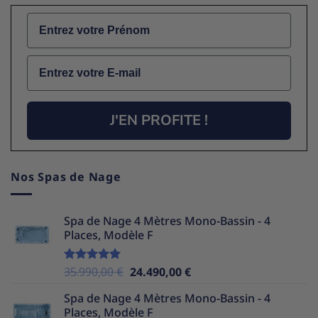
Name
Email
J'EN PROFITE !
Nos Spas de Nage
Spa de Nage 4 Mètres Mono-Bassin - 4
Places, Modèle F
Le
Le
35.990,00
€
24.490,00
€
Note
5.00
sur 5
prix
prix
Spa de Nage 4 Mètres Mono-Bassin - 4
initial
actuel
Places, Modèle F
était :
est :