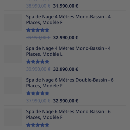
Le
Le
38.990,00
€
31.990,00
€
Note
5.00
sur 5
prix
prix
Spa de Nage 4 Mètres Mono-Bassin - 4
initial
actuel
Places, Modèle F
était :
est :
38.990,00 €.
31.990,00 €.
Le
Le
39.990,00
€
32.990,00
€
Note
5.00
sur 5
prix
prix
Spa de Nage 4 Mètres Mono-Bassin - 4
initial
actuel
Places, Modèle L
était :
est :
39.990,00 €.
32.990,00 €.
Le
Le
39.990,00
€
32.990,00
€
Note
5.00
sur 5
prix
prix
Spa de Nage 6 Mètres Double-Bassin - 6
initial
actuel
Places, Modèle F
était :
est :
39.990,00 €.
32.990,00 €.
Le
Le
37.990,00
€
32.990,00
€
Note
5.00
sur 5
prix
prix
Spa de Nage 6 Mètres Mono-Bassin - 6
initial
actuel
Places, Modèle F
était :
est :
37.990,00 €.
32.990,00 €.