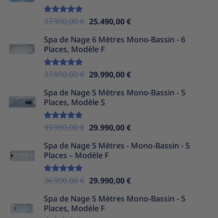
35.990,00 €.
24.490,00 €.
Le
Le
37.990,00
€
25.490,00
€
Note
5.00
sur 5
prix
prix
Spa de Nage 6 Mètres Mono-Bassin - 6
initial
actuel
Places, Modèle F
était :
est :
37.990,00 €.
25.490,00 €.
Le
Le
37.990,00
€
29.990,00
€
Note
5.00
sur 5
prix
prix
Spa de Nage 5 Mètres Mono-Bassin - 5
initial
actuel
Places, Modèle S
était :
est :
37.990,00 €.
29.990,00 €.
Le
Le
39.990,00
€
29.990,00
€
Note
5.00
sur 5
prix
prix
Spa de Nage 5 Mètres - Mono-Bassin - 5
initial
actuel
Places – Modèle F
était :
est :
39.990,00 €.
29.990,00 €.
Le
Le
36.990,00
€
29.990,00
€
Note
5.00
sur 5
prix
prix
Spa de Nage 5 Mètres Mono-Bassin - 5
initial
actuel
Places, Modèle F
était :
est :