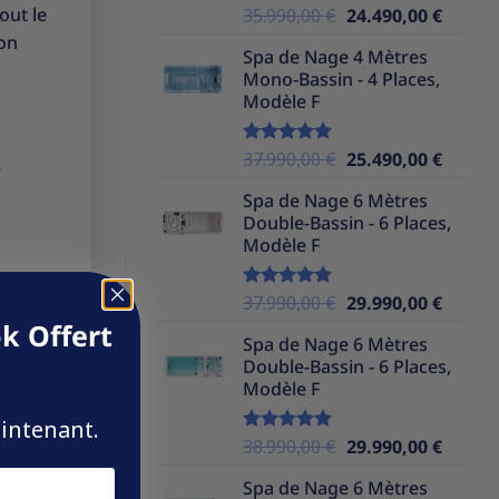
out le
Le
Le
35.990,00
€
24.490,00
€
Note
5.00
sur 5
prix
prix
ion
Spa de Nage 4 Mètres
initial
actuel
Mono-Bassin - 4 Places,
était :
est :
Modèle F
35.990,00 €.
24.490,
Le
Le
37.990,00
€
25.490,00
€
Note
5.00
e
sur 5
prix
prix
Spa de Nage 6 Mètres
initial
actuel
Double-Bassin - 6 Places,
était :
est :
Modèle F
37.990,00 €.
25.490,
Le
Le
37.990,00
€
29.990,00
€
Note
5.00
sur 5
prix
prix
k Offert
Spa de Nage 6 Mètres
initial
actuel
Double-Bassin - 6 Places,
était :
est :
Modèle F
37.990,00 €.
29.990,
aintenant.
Le
Le
38.990,00
€
29.990,00
€
Note
5.00
sur 5
prix
prix
Spa de Nage 6 Mètres
initial
actuel