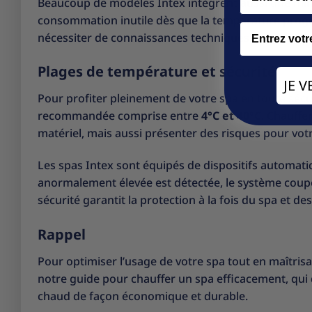
Beaucoup de modèles Intex intègrent aussi une min
consommation inutile dès que la température program
Email
nécessiter de connaissances techniques.
Plages de température et sécurité
JE 
Pour profiter pleinement de votre spa en toute sécu
recommandée comprise entre
4°C et 40°C
. Chauffe
matériel, mais aussi présenter des risques pour vot
Les spas Intex sont équipés de dispositifs automati
anormalement élevée est détectée, le système coupe
sécurité garantit la protection à la fois du spa et des
Rappel
Pour optimiser l’usage de votre spa tout en maîtr
notre
guide pour chauffer un spa efficacement
, qui
chaud de façon économique et durable.