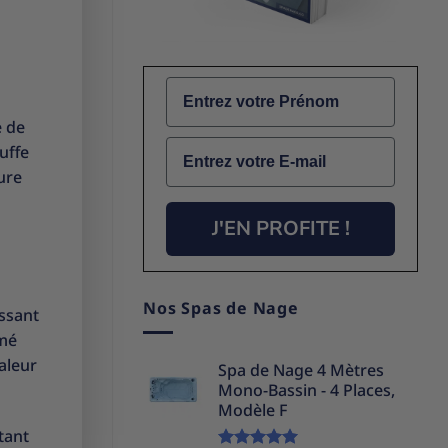
Name
e de
Email
uffe
ure
J'EN PROFITE !
Nos Spas de Nage
issant
rmé
haleur
Spa de Nage 4 Mètres
Mono-Bassin - 4 Places,
Modèle F
tant