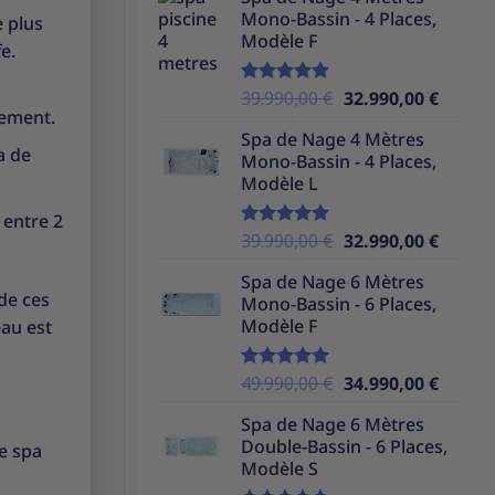
initial
actuel
Mono-Bassin - 4 Places,
e plus
était :
est :
Modèle F
37.990,00 €.
32.990,
e.
Le
Le
39.990,00
€
32.990,00
€
Note
5.00
dement.
sur 5
prix
prix
Spa de Nage 4 Mètres
initial
actuel
a de
Mono-Bassin - 4 Places,
était :
est :
Modèle L
39.990,00 €.
32.990,
 entre 2
Le
Le
39.990,00
€
32.990,00
€
Note
5.00
sur 5
prix
prix
Spa de Nage 6 Mètres
initial
actuel
de ces
Mono-Bassin - 6 Places,
était :
est :
Modèle F
eau est
39.990,00 €.
32.990,
Le
Le
49.990,00
€
34.990,00
€
Note
5.00
sur 5
prix
prix
Spa de Nage 6 Mètres
initial
actuel
Double-Bassin - 6 Places,
e spa
était :
est :
Modèle S
49.990,00 €.
34.990,