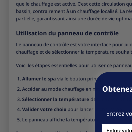
que le chauffage est activé. C’est cette circulation
bassin, contrairement à un chauffage localisé. La ré
partielle, garantissant ainsi une durée de vie optim
Utilisation du panneau de contrôle
Le panneau de contrôle est votre interface pour pilo
chauffage et de sélectionner la température souhai
Voici les étapes essentielles pour utiliser ce panneau
Allumer le spa
via le bouton principal.
Obtenez
Accéder au mode chauffage en naviguant sur le 
Sélectionner la température
désirée avec les to
Valider votre choix
pour lancer le chauffage.
Entrez vo
Le panneau affiche la température actuelle et vou
Name