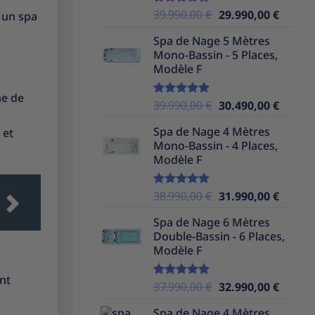
Le
Le
39.990,00
€
29.990,00
€
Note
5.00
 un spa
sur 5
prix
prix
Spa de Nage 5 Mètres
initial
actuel
Mono-Bassin - 5 Places,
était :
est :
Modèle F
39.990,00 €.
29.990,
me de
Le
Le
39.990,00
€
30.490,00
€
Note
5.00
sur 5
prix
prix
Spa de Nage 4 Mètres
 et
initial
actuel
Mono-Bassin - 4 Places,
était :
est :
Modèle F
39.990,00 €.
30.490,
Le
Le
38.990,00
€
31.990,00
€
Note
5.00
sur 5
prix
prix
Spa de Nage 6 Mètres
initial
actuel
Double-Bassin - 6 Places,
était :
est :
Modèle F
38.990,00 €.
31.990,
nt
Le
Le
37.990,00
€
32.990,00
€
Note
5.00
sur 5
prix
prix
Spa de Nage 4 Mètres