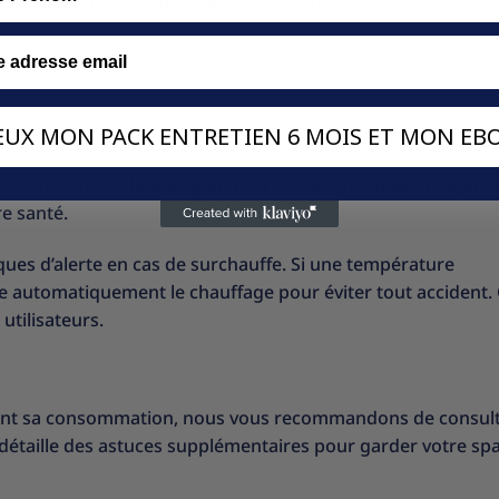
uterie ou une fonction de maintien automatique, pour évit
mée est stable. Cette interface simple facilite le contrôl
VEUX MON PACK ENTRETIEN 6 MOIS ET MON EBO
rité, la température doit être maintenue dans une plage
r au-delà de ces limites peut non seulement endommager l
re santé.
ques d’alerte en cas de surchauffe. Si une température
 automatiquement le chauffage pour éviter tout accident. 
 utilisateurs.
isant sa consommation, nous vous recommandons de consul
 détaille des astuces supplémentaires pour garder votre sp