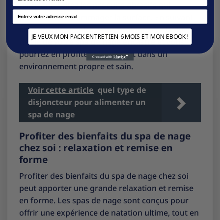
fabricant. Évitez les produits abrasifs qui
Email
pourraient endommager la surface. En suivant
ces conseils simples, vous prolongerez la durée
JE VEUX MON PACK ENTRETIEN 6 MOIS ET MON EBOOK !
de vie de votre spa de nage encastré et vous
pourrez en profiter pleinement dans un
environnement propre et sain.
Voir cette article
quel type de
disjoncteur pour alimenter un
spa de nage
Profiter des bienfaits du spa de nage
chez soi : relaxation et remise en
forme
Profiter des bienfaits du spa de nage chez soi
peut apporter une grande relaxation et remise
en forme. Les spas de nage sont conçus pour
offrir une expérience de natation ultime, tout en