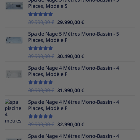
initial
actuel
Places, Modèle S
était :
est :
37.990,00 €.
29.990,00 €.
Le
Le
39.990,00
€
29.990,00
€
Note
5.00
sur 5
prix
prix
Spa de Nage 5 Mètres Mono-Bassin - 5
initial
actuel
Places, Modèle F
était :
est :
39.990,00 €.
29.990,00 €.
Le
Le
39.990,00
€
30.490,00
€
Note
5.00
sur 5
prix
prix
Spa de Nage 4 Mètres Mono-Bassin - 4
initial
actuel
Places, Modèle F
était :
est :
39.990,00 €.
30.490,00 €.
Le
Le
38.990,00
€
31.990,00
€
Note
5.00
sur 5
prix
prix
Spa de Nage 4 Mètres Mono-Bassin - 4
initial
actuel
Places, Modèle F
était :
est :
38.990,00 €.
31.990,00 €.
Le
Le
39.990,00
€
32.990,00
€
Note
5.00
sur 5
prix
prix
Spa de Nage 4 Mètres Mono-Bassin - 4
initial
actuel