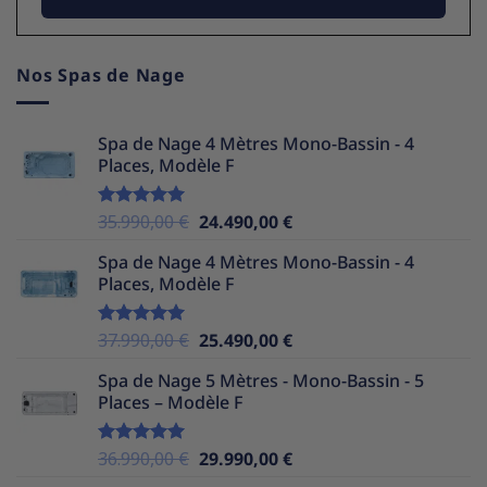
Nos Spas de Nage
Spa de Nage 4 Mètres Mono-Bassin - 4
Places, Modèle F
Le
Le
35.990,00
€
24.490,00
€
Note
5.00
sur 5
prix
prix
Spa de Nage 4 Mètres Mono-Bassin - 4
initial
actuel
Places, Modèle F
était :
est :
35.990,00 €.
24.490,00 €.
Le
Le
37.990,00
€
25.490,00
€
Note
5.00
sur 5
prix
prix
Spa de Nage 5 Mètres - Mono-Bassin - 5
initial
actuel
Places – Modèle F
était :
est :
37.990,00 €.
25.490,00 €.
Le
Le
36.990,00
€
29.990,00
€
Note
5.00
sur 5
prix
prix