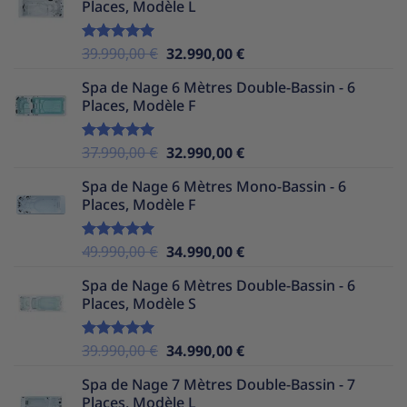
Places, Modèle L
était :
est :
39.990,00 €.
32.990,00 €.
Le
Le
39.990,00
€
32.990,00
€
Note
5.00
sur 5
prix
prix
Spa de Nage 6 Mètres Double-Bassin - 6
initial
actuel
Places, Modèle F
était :
est :
39.990,00 €.
32.990,00 €.
Le
Le
37.990,00
€
32.990,00
€
Note
5.00
sur 5
prix
prix
Spa de Nage 6 Mètres Mono-Bassin - 6
initial
actuel
Places, Modèle F
était :
est :
37.990,00 €.
32.990,00 €.
Le
Le
49.990,00
€
34.990,00
€
Note
5.00
sur 5
prix
prix
Spa de Nage 6 Mètres Double-Bassin - 6
initial
actuel
Places, Modèle S
était :
est :
49.990,00 €.
34.990,00 €.
Le
Le
39.990,00
€
34.990,00
€
Note
5.00
sur 5
prix
prix
Spa de Nage 7 Mètres Double-Bassin - 7
initial
actuel
Places, Modèle L
était :
est :