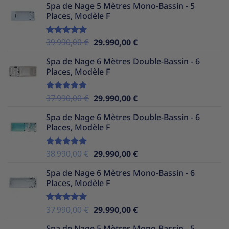
Spa de Nage 5 Mètres Mono-Bassin - 5
initial
actuel
Places, Modèle F
était :
est :
36.990,00 €.
29.990,00 €.
Le
Le
39.990,00
€
29.990,00
€
Note
5.00
sur 5
prix
prix
Spa de Nage 6 Mètres Double-Bassin - 6
initial
actuel
Places, Modèle F
était :
est :
39.990,00 €.
29.990,00 €.
Le
Le
37.990,00
€
29.990,00
€
Note
5.00
sur 5
prix
prix
Spa de Nage 6 Mètres Double-Bassin - 6
initial
actuel
Places, Modèle F
était :
est :
37.990,00 €.
29.990,00 €.
Le
Le
38.990,00
€
29.990,00
€
Note
5.00
sur 5
prix
prix
Spa de Nage 6 Mètres Mono-Bassin - 6
initial
actuel
Places, Modèle F
était :
est :
38.990,00 €.
29.990,00 €.
Le
Le
37.990,00
€
29.990,00
€
Note
5.00
sur 5
prix
prix
Spa de Nage 5 Mètres Mono-Bassin - 5