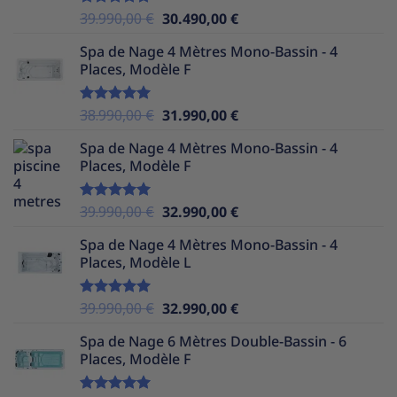
Le
Le
39.990,00
€
30.490,00
€
Note
5.00
sur 5
prix
prix
Spa de Nage 4 Mètres Mono-Bassin - 4
initial
actuel
Places, Modèle F
était :
est :
39.990,00 €.
30.490,00 €.
Le
Le
38.990,00
€
31.990,00
€
Note
5.00
sur 5
prix
prix
Spa de Nage 4 Mètres Mono-Bassin - 4
initial
actuel
Places, Modèle F
était :
est :
38.990,00 €.
31.990,00 €.
Le
Le
39.990,00
€
32.990,00
€
Note
5.00
sur 5
prix
prix
Spa de Nage 4 Mètres Mono-Bassin - 4
initial
actuel
Places, Modèle L
était :
est :
39.990,00 €.
32.990,00 €.
Le
Le
39.990,00
€
32.990,00
€
Note
5.00
sur 5
prix
prix
Spa de Nage 6 Mètres Double-Bassin - 6
initial
actuel
Places, Modèle F
était :
est :
39.990,00 €.
32.990,00 €.