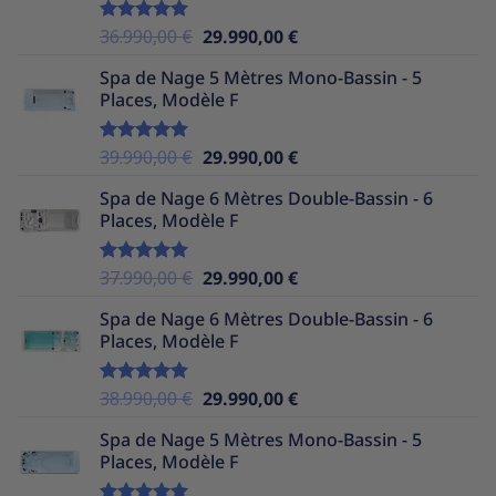
39.990,00 €.
29.990,00 €.
Le
Le
36.990,00
€
29.990,00
€
Note
5.00
sur 5
prix
prix
Spa de Nage 5 Mètres Mono-Bassin - 5
initial
actuel
Places, Modèle F
était :
est :
36.990,00 €.
29.990,00 €.
Le
Le
39.990,00
€
29.990,00
€
Note
5.00
sur 5
prix
prix
Spa de Nage 6 Mètres Double-Bassin - 6
initial
actuel
Places, Modèle F
était :
est :
39.990,00 €.
29.990,00 €.
Le
Le
37.990,00
€
29.990,00
€
Note
5.00
sur 5
prix
prix
Spa de Nage 6 Mètres Double-Bassin - 6
initial
actuel
Places, Modèle F
était :
est :
37.990,00 €.
29.990,00 €.
Le
Le
38.990,00
€
29.990,00
€
Note
5.00
sur 5
prix
prix
Spa de Nage 5 Mètres Mono-Bassin - 5
initial
actuel
Places, Modèle F
était :
est :
38.990,00 €.
29.990,00 €.