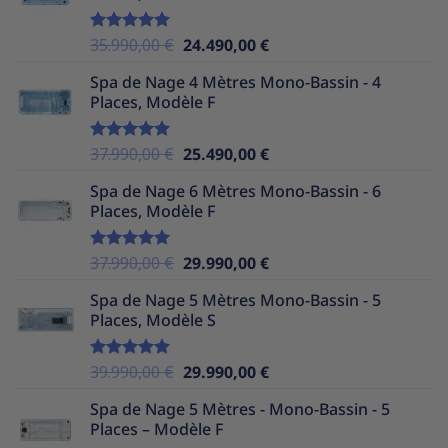
Le
Le
35.990,00
€
24.490,00
€
Note
5.00
sur 5
prix
prix
Spa de Nage 4 Mètres Mono-Bassin - 4
initial
actuel
Places, Modèle F
était :
est :
35.990,00 €.
24.490,00 €.
Le
Le
37.990,00
€
25.490,00
€
Note
5.00
sur 5
prix
prix
Spa de Nage 6 Mètres Mono-Bassin - 6
initial
actuel
Places, Modèle F
était :
est :
37.990,00 €.
25.490,00 €.
Le
Le
37.990,00
€
29.990,00
€
Note
5.00
sur 5
prix
prix
Spa de Nage 5 Mètres Mono-Bassin - 5
initial
actuel
Places, Modèle S
était :
est :
37.990,00 €.
29.990,00 €.
Le
Le
39.990,00
€
29.990,00
€
Note
5.00
sur 5
prix
prix
Spa de Nage 5 Mètres - Mono-Bassin - 5
initial
actuel
Places – Modèle F
était :
est :