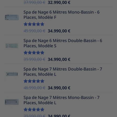
Le
Le
37.990,00
€
32.990,00
€
Note
5.00
sur 5
prix
prix
Spa de Nage 6 Mètres Mono-Bassin - 6
initial
actuel
Places, Modèle F
était :
est :
37.990,00 €.
32.990,00 €.
Le
Le
49.990,00
€
34.990,00
€
Note
5.00
sur 5
prix
prix
Spa de Nage 6 Mètres Double-Bassin - 6
initial
actuel
Places, Modèle S
était :
est :
49.990,00 €.
34.990,00 €.
Le
Le
39.990,00
€
34.990,00
€
Note
5.00
sur 5
prix
prix
Spa de Nage 7 Mètres Double-Bassin - 7
initial
actuel
Places, Modèle L
était :
est :
39.990,00 €.
34.990,00 €.
Le
Le
46.990,00
€
34.990,00
€
Note
5.00
sur 5
prix
prix
Spa de Nage 7 Mètres Mono-Bassin - 7
initial
actuel
Places, Modèle L
était :
est :
46.990,00 €.
34.990,00 €.
Le
Le
39.990,00
€
34.990,00
€
Note
5.00