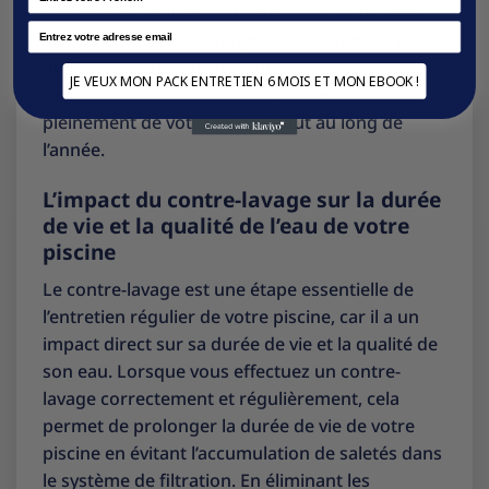
prolongera également la durée de vie de votre
Email
piscine en évitant tout dysfonctionnement lié à
un filtre obstrué. En suivant ces
JE VEUX MON PACK ENTRETIEN 6 MOIS ET MON EBOOK !
recommandations, vous pourrez profiter
pleinement de votre piscine tout au long de
l’année.
L’impact du contre-lavage sur la durée
de vie et la qualité de l’eau de votre
piscine
Le contre-lavage est une étape essentielle de
l’entretien régulier de votre piscine, car il a un
impact direct sur sa durée de vie et la qualité de
son eau. Lorsque vous effectuez un contre-
lavage correctement et régulièrement, cela
permet de prolonger la durée de vie de votre
piscine en évitant l’accumulation de saletés dans
le système de filtration. En éliminant les