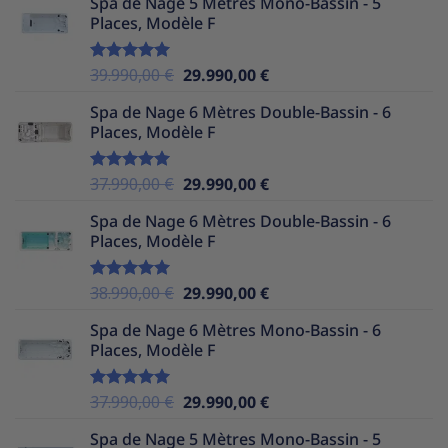
Spa de Nage 5 Mètres Mono-Bassin - 5
initial
actuel
Places, Modèle F
était :
est :
36.990,00 €.
29.990,00 €.
Le
Le
39.990,00
€
29.990,00
€
Note
5.00
sur 5
prix
prix
Spa de Nage 6 Mètres Double-Bassin - 6
initial
actuel
Places, Modèle F
était :
est :
39.990,00 €.
29.990,00 €.
Le
Le
37.990,00
€
29.990,00
€
Note
5.00
sur 5
prix
prix
Spa de Nage 6 Mètres Double-Bassin - 6
initial
actuel
Places, Modèle F
était :
est :
37.990,00 €.
29.990,00 €.
Le
Le
38.990,00
€
29.990,00
€
Note
5.00
sur 5
prix
prix
Spa de Nage 6 Mètres Mono-Bassin - 6
initial
actuel
Places, Modèle F
était :
est :
38.990,00 €.
29.990,00 €.
Le
Le
37.990,00
€
29.990,00
€
Note
5.00
sur 5
prix
prix
Spa de Nage 5 Mètres Mono-Bassin - 5
initial
actuel