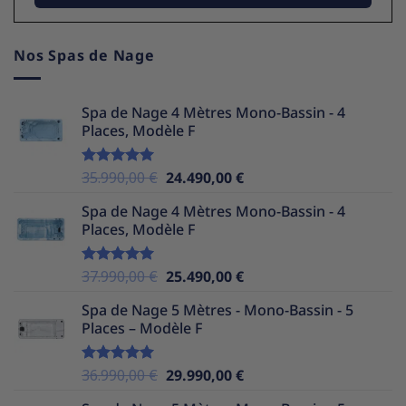
Nos Spas de Nage
Spa de Nage 4 Mètres Mono-Bassin - 4
Places, Modèle F
Le
Le
35.990,00
€
24.490,00
€
Note
5.00
sur 5
prix
prix
Spa de Nage 4 Mètres Mono-Bassin - 4
initial
actuel
Places, Modèle F
était :
est :
35.990,00 €.
24.490,00 €.
Le
Le
37.990,00
€
25.490,00
€
Note
5.00
sur 5
prix
prix
Spa de Nage 5 Mètres - Mono-Bassin - 5
initial
actuel
Places – Modèle F
était :
est :
37.990,00 €.
25.490,00 €.
Le
Le
36.990,00
€
29.990,00
€
Note
5.00
sur 5
prix
prix