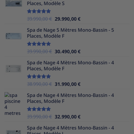
Places, Modèle S
était :
est :
37.990,00 €.
29.990,00 €.
Le
Le
39.990,00
€
29.990,00
€
Note
5.00
sur 5
prix
prix
Spa de Nage 5 Mètres Mono-Bassin - 5
initial
actuel
Places, Modèle F
était :
est :
39.990,00 €.
29.990,00 €.
Le
Le
39.990,00
€
30.490,00
€
Note
5.00
sur 5
prix
prix
Spa de Nage 4 Mètres Mono-Bassin - 4
initial
actuel
Places, Modèle F
était :
est :
39.990,00 €.
30.490,00 €.
Le
Le
38.990,00
€
31.990,00
€
Note
5.00
sur 5
prix
prix
Spa de Nage 4 Mètres Mono-Bassin - 4
initial
actuel
Places, Modèle F
était :
est :
38.990,00 €.
31.990,00 €.
Le
Le
39.990,00
€
32.990,00
€
Note
5.00
sur 5
prix
prix
Spa de Nage 4 Mètres Mono-Bassin - 4
initial
actuel
Places, Modèle L