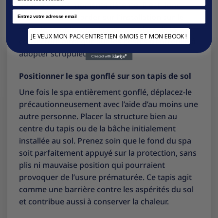
qualité de vos moments détente. Il est donc
Email
judicieux de s’attarder sur l’installation sur le
tapis, le remplissage, la mise en place de la
JE VEUX MON PACK ENTRETIEN 6 MOIS ET MON EBOOK !
couverture ainsi que sur les gestes d’entretien à
adopter scrupuleusement.
Positionner le spa gonflé sur son tapis de sol
Une fois le spa entièrement gonflé, déplacez-le
précautionneusement avec l’aide d’au moins une
autre personne. Placer la structure bien au
centre du tapis ou de la bâche initialement
installée au sol. Prenez soin que le fond du spa
soit parfaitement appuyé sur la protection, sans
plis ni mauvaise position qui pourraient
provoquer de l’usure prématurée. Ce tapis agit
comme une barrière contre les aspérités du sol
et contribue aussi à conserver la chaleur.