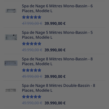
sur 5
prix
prix
Spa de Nage 6 Mètres Mono-Bassin - 6
initial
actuel
Places, Modèle L
était :
est :
48.990,00 €.
39.990,00 €.
Le
Le
47.990,00
€
39.990,00
€
Note
5.00
sur 5
prix
prix
Spa de Nage 5 Mètres Mono-Bassin - 5
initial
actuel
Places, Modèle L
était :
est :
47.990,00 €.
39.990,00 €.
Le
Le
49.990,00
€
39.990,00
€
Note
5.00
sur 5
prix
prix
Spa de Nage 8 Mètres Mono-Bassin - 8
initial
actuel
Places, Modèle L
était :
est :
49.990,00 €.
39.990,00 €.
Le
Le
49.990,00
€
39.990,00
€
Note
5.00
sur 5
prix
prix
Spa de Nage 8 Mètres Double-Bassin - 8
initial
actuel
Places, Modèle L
était :
est :
49.990,00 €.
39.990,00 €.
Le
Le
49.990,00
€
39.990,00
€
Note
5.00
sur 5
prix
prix