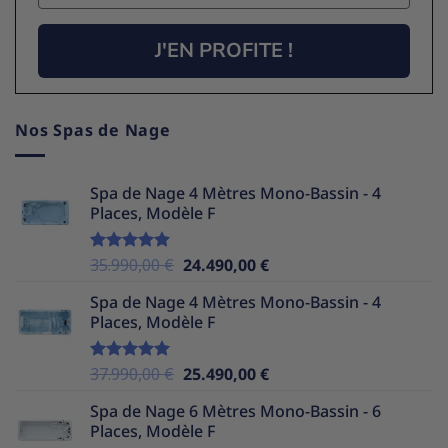
J'EN PROFITE !
Nos Spas de Nage
Spa de Nage 4 Mètres Mono-Bassin - 4
Places, Modèle F
Le
Le
35.990,00
€
24.490,00
€
Note
5.00
sur 5
prix
prix
Spa de Nage 4 Mètres Mono-Bassin - 4
initial
actuel
Places, Modèle F
était :
est :
35.990,00 €.
24.490,00 €.
Le
Le
37.990,00
€
25.490,00
€
Note
5.00
sur 5
prix
prix
Spa de Nage 6 Mètres Mono-Bassin - 6
initial
actuel
Places, Modèle F
était :
est :