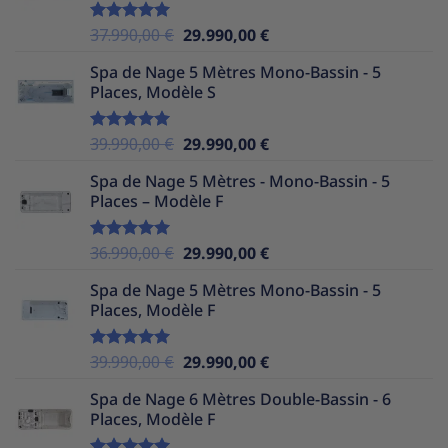
37.990,00 €.
25.490,00 €.
Le
Le
37.990,00
€
29.990,00
€
Note
5.00
sur 5
prix
prix
Spa de Nage 5 Mètres Mono-Bassin - 5
initial
actuel
Places, Modèle S
était :
est :
37.990,00 €.
29.990,00 €.
Le
Le
39.990,00
€
29.990,00
€
Note
5.00
sur 5
prix
prix
Spa de Nage 5 Mètres - Mono-Bassin - 5
initial
actuel
Places – Modèle F
était :
est :
39.990,00 €.
29.990,00 €.
Le
Le
36.990,00
€
29.990,00
€
Note
5.00
sur 5
prix
prix
Spa de Nage 5 Mètres Mono-Bassin - 5
initial
actuel
Places, Modèle F
était :
est :
36.990,00 €.
29.990,00 €.
Le
Le
39.990,00
€
29.990,00
€
Note
5.00
sur 5
prix
prix
Spa de Nage 6 Mètres Double-Bassin - 6
initial
actuel
Places, Modèle F
était :
est :
39.990,00 €.
29.990,00 €.