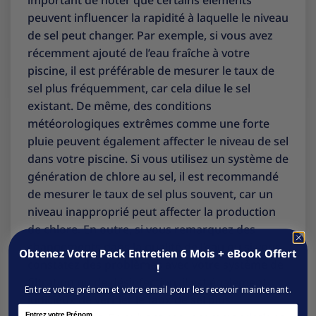
important de noter que certains éléments
peuvent influencer la rapidité à laquelle le niveau
de sel peut changer. Par exemple, si vous avez
récemment ajouté de l’eau fraîche à votre
piscine, il est préférable de mesurer le taux de
sel plus fréquemment, car cela dilue le sel
existant. De même, des conditions
météorologiques extrêmes comme une forte
pluie peuvent également affecter le niveau de sel
dans votre piscine. Si vous utilisez un système de
génération de chlore au sel, il est recommandé
de mesurer le taux de sel plus souvent, car un
niveau inapproprié peut affecter la production
de chlore. En outre, si vous remarquez des
changements dans la qualité de l’eau ou si vous
Obtenez Votre Pack Entretien 6 Mois + eBook Offert
constatez des problèmes avec votre système de
!
filtration ou de désinfection, il est également
Entrez votre prénom et votre email pour les recevoir maintenant.
judicieux de vérifier le taux de sel plus
Name