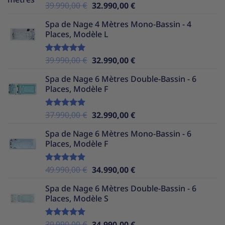
Le
Le
39.990,00
€
32.990,00
€
Note
5.00
sur 5
prix
prix
Spa de Nage 4 Mètres Mono-Bassin - 4
initial
actuel
Places, Modèle L
était :
est :
39.990,00 €.
32.990,00 €.
Le
Le
39.990,00
€
32.990,00
€
Note
5.00
sur 5
prix
prix
Spa de Nage 6 Mètres Double-Bassin - 6
initial
actuel
Places, Modèle F
était :
est :
39.990,00 €.
32.990,00 €.
Le
Le
37.990,00
€
32.990,00
€
Note
5.00
sur 5
prix
prix
Spa de Nage 6 Mètres Mono-Bassin - 6
initial
actuel
Places, Modèle F
était :
est :
37.990,00 €.
32.990,00 €.
Le
Le
49.990,00
€
34.990,00
€
Note
5.00
sur 5
prix
prix
Spa de Nage 6 Mètres Double-Bassin - 6
initial
actuel
Places, Modèle S
était :
est :
49.990,00 €.
34.990,00 €.
Le
Le
39.990,00
€
34.990,00
€
Note
5.00