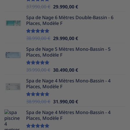
Le
Le
37.990,00
€
29.990,00
€
Note
5.00
sur 5
prix
prix
Spa de Nage 6 Mètres Double-Bassin - 6
initial
actuel
Places, Modèle F
était :
est :
37.990,00 €.
29.990,00 €.
Le
Le
38.990,00
€
29.990,00
€
Note
5.00
sur 5
prix
prix
Spa de Nage 5 Mètres Mono-Bassin - 5
initial
actuel
Places, Modèle F
était :
est :
38.990,00 €.
29.990,00 €.
Le
Le
39.990,00
€
30.490,00
€
Note
5.00
sur 5
prix
prix
Spa de Nage 4 Mètres Mono-Bassin - 4
initial
actuel
Places, Modèle F
était :
est :
39.990,00 €.
30.490,00 €.
Le
Le
38.990,00
€
31.990,00
€
Note
5.00
sur 5
prix
prix
Spa de Nage 4 Mètres Mono-Bassin - 4
initial
actuel
Places, Modèle F
était :
est :
38.990,00 €.
31.990,00 €.