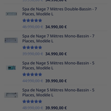
sur 5
prix
prix
Spa de Nage 7 Mètres Double-Bassin - 7
initial
actuel
Places, Modèle L
était :
est :
39.990,00 €.
34.990,00 €.
Le
Le
46.990,00
€
34.990,00
€
Note
5.00
sur 5
prix
prix
Spa de Nage 7 Mètres Mono-Bassin - 7
initial
actuel
Places, Modèle L
était :
est :
46.990,00 €.
34.990,00 €.
Le
Le
39.990,00
€
34.990,00
€
Note
5.00
sur 5
prix
prix
Spa de Nage 5 Mètres Mono-Bassin - 5
initial
actuel
Places, Modèle L
était :
est :
39.990,00 €.
34.990,00 €.
Le
Le
44.990,00
€
39.990,00
€
Note
5.00
sur 5
prix
prix
Spa de Nage 5 Mètres Mono-Bassin - 5
initial
actuel
Places, Modèle L
était :
est :
44.990,00 €.
39.990,00 €.
Le
Le
48.990,00
€
39.990,00
€
Note
5.00