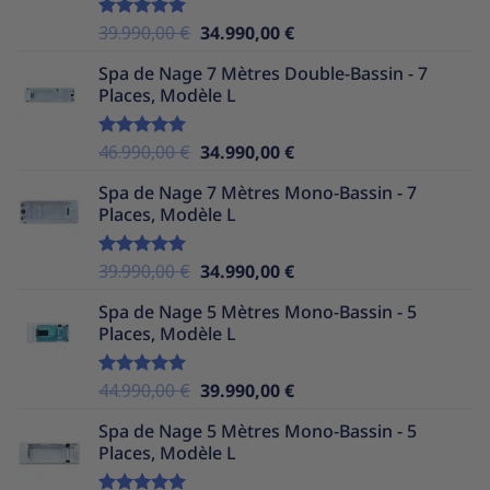
49.990,00 €.
34.990,00 €.
Le
Le
39.990,00
€
34.990,00
€
Note
5.00
sur 5
prix
prix
Spa de Nage 7 Mètres Double-Bassin - 7
initial
actuel
Places, Modèle L
était :
est :
39.990,00 €.
34.990,00 €.
Le
Le
46.990,00
€
34.990,00
€
Note
5.00
sur 5
prix
prix
Spa de Nage 7 Mètres Mono-Bassin - 7
initial
actuel
Places, Modèle L
était :
est :
46.990,00 €.
34.990,00 €.
Le
Le
39.990,00
€
34.990,00
€
Note
5.00
sur 5
prix
prix
Spa de Nage 5 Mètres Mono-Bassin - 5
initial
actuel
Places, Modèle L
était :
est :
39.990,00 €.
34.990,00 €.
Le
Le
44.990,00
€
39.990,00
€
Note
5.00
sur 5
prix
prix
Spa de Nage 5 Mètres Mono-Bassin - 5
initial
actuel
Places, Modèle L
était :
est :
44.990,00 €.
39.990,00 €.