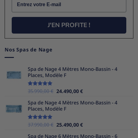
J'EN PROFITE !
Nos Spas de Nage
Spa de Nage 4 Mètres Mono-Bassin - 4
Places, Modèle F
Le
Le
35.990,00
€
24.490,00
€
Note
5.00
sur 5
prix
prix
Spa de Nage 4 Mètres Mono-Bassin - 4
initial
actuel
Places, Modèle F
était :
est :
35.990,00 €.
24.490,00 €.
Le
Le
37.990,00
€
25.490,00
€
Note
5.00
sur 5
prix
prix
Spa de Nage 6 Mètres Mono-Bassin - 6
initial
actuel