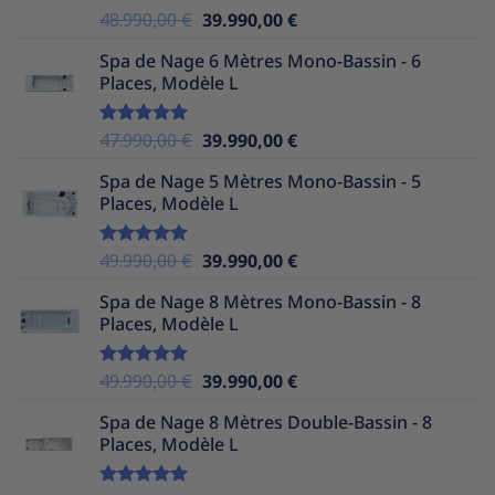
Le
Le
48.990,00
€
39.990,00
€
Note
5.00
sur 5
prix
prix
Spa de Nage 6 Mètres Mono-Bassin - 6
initial
actuel
Places, Modèle L
était :
est :
48.990,00 €.
39.990,00 €.
Le
Le
47.990,00
€
39.990,00
€
Note
5.00
sur 5
prix
prix
Spa de Nage 5 Mètres Mono-Bassin - 5
initial
actuel
Places, Modèle L
était :
est :
47.990,00 €.
39.990,00 €.
Le
Le
49.990,00
€
39.990,00
€
Note
5.00
sur 5
prix
prix
Spa de Nage 8 Mètres Mono-Bassin - 8
initial
actuel
Places, Modèle L
était :
est :
49.990,00 €.
39.990,00 €.
Le
Le
49.990,00
€
39.990,00
€
Note
5.00
sur 5
prix
prix
Spa de Nage 8 Mètres Double-Bassin - 8
initial
actuel
Places, Modèle L
était :
est :
49.990,00 €.
39.990,00 €.