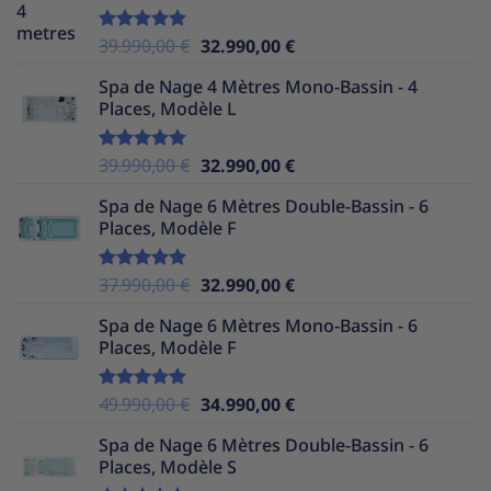
38.990,00 €.
31.990,00 €.
Le
Le
39.990,00
€
32.990,00
€
Note
5.00
sur 5
prix
prix
Spa de Nage 4 Mètres Mono-Bassin - 4
initial
actuel
Places, Modèle L
était :
est :
39.990,00 €.
32.990,00 €.
Le
Le
39.990,00
€
32.990,00
€
Note
5.00
sur 5
prix
prix
Spa de Nage 6 Mètres Double-Bassin - 6
initial
actuel
Places, Modèle F
était :
est :
39.990,00 €.
32.990,00 €.
Le
Le
37.990,00
€
32.990,00
€
Note
5.00
sur 5
prix
prix
Spa de Nage 6 Mètres Mono-Bassin - 6
initial
actuel
Places, Modèle F
était :
est :
37.990,00 €.
32.990,00 €.
Le
Le
49.990,00
€
34.990,00
€
Note
5.00
sur 5
prix
prix
Spa de Nage 6 Mètres Double-Bassin - 6
initial
actuel
Places, Modèle S
était :
est :