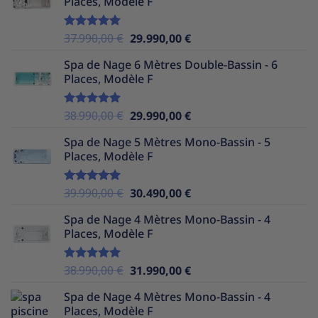
Places, Modèle F
était :
est :
39.990,00 €.
29.990,00 €.
Le
Le
37.990,00
€
29.990,00
€
Note
5.00
sur 5
prix
prix
Spa de Nage 6 Mètres Double-Bassin - 6
initial
actuel
Places, Modèle F
était :
est :
37.990,00 €.
29.990,00 €.
Le
Le
38.990,00
€
29.990,00
€
Note
5.00
sur 5
prix
prix
Spa de Nage 5 Mètres Mono-Bassin - 5
initial
actuel
Places, Modèle F
était :
est :
38.990,00 €.
29.990,00 €.
Le
Le
39.990,00
€
30.490,00
€
Note
5.00
sur 5
prix
prix
Spa de Nage 4 Mètres Mono-Bassin - 4
initial
actuel
Places, Modèle F
était :
est :
39.990,00 €.
30.490,00 €.
Le
Le
38.990,00
€
31.990,00
€
Note
5.00
sur 5
prix
prix
Spa de Nage 4 Mètres Mono-Bassin - 4
initial
actuel
Places, Modèle F
était :
est :