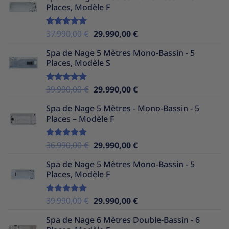
Places, Modèle F
était :
est :
37.990,00 €.
25.490,00 €.
Le
Le
37.990,00
€
29.990,00
€
Note
5.00
sur 5
prix
prix
Spa de Nage 5 Mètres Mono-Bassin - 5
initial
actuel
Places, Modèle S
était :
est :
37.990,00 €.
29.990,00 €.
Le
Le
39.990,00
€
29.990,00
€
Note
5.00
sur 5
prix
prix
Spa de Nage 5 Mètres - Mono-Bassin - 5
initial
actuel
Places – Modèle F
était :
est :
39.990,00 €.
29.990,00 €.
Le
Le
36.990,00
€
29.990,00
€
Note
5.00
sur 5
prix
prix
Spa de Nage 5 Mètres Mono-Bassin - 5
initial
actuel
Places, Modèle F
était :
est :
36.990,00 €.
29.990,00 €.
Le
Le
39.990,00
€
29.990,00
€
Note
5.00
sur 5
prix
prix
Spa de Nage 6 Mètres Double-Bassin - 6
initial
actuel