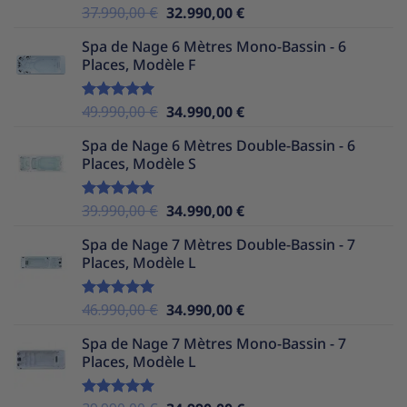
Le
Le
37.990,00
€
32.990,00
€
Note
5.00
sur 5
prix
prix
Spa de Nage 6 Mètres Mono-Bassin - 6
initial
actuel
Places, Modèle F
était :
est :
37.990,00 €.
32.990,00 €.
Le
Le
49.990,00
€
34.990,00
€
Note
5.00
sur 5
prix
prix
Spa de Nage 6 Mètres Double-Bassin - 6
initial
actuel
Places, Modèle S
était :
est :
49.990,00 €.
34.990,00 €.
Le
Le
39.990,00
€
34.990,00
€
Note
5.00
sur 5
prix
prix
Spa de Nage 7 Mètres Double-Bassin - 7
initial
actuel
Places, Modèle L
était :
est :
39.990,00 €.
34.990,00 €.
Le
Le
46.990,00
€
34.990,00
€
Note
5.00
sur 5
prix
prix
Spa de Nage 7 Mètres Mono-Bassin - 7
initial
actuel
Places, Modèle L
était :
est :
46.990,00 €.
34.990,00 €.
Note
5.00