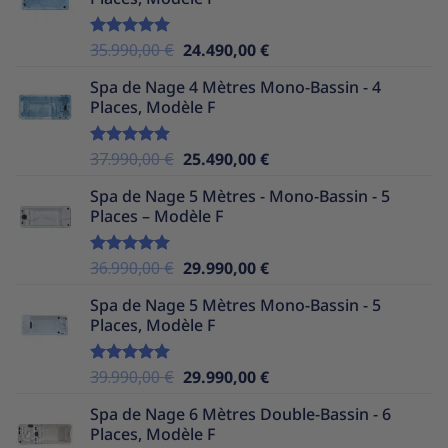
Le
Le
35.990,00
€
24.490,00
€
Note
5.00
sur 5
prix
prix
Spa de Nage 4 Mètres Mono-Bassin - 4
initial
actuel
Places, Modèle F
était :
est :
35.990,00 €.
24.490,00 €.
Le
Le
37.990,00
€
25.490,00
€
Note
5.00
sur 5
prix
prix
Spa de Nage 5 Mètres - Mono-Bassin - 5
initial
actuel
Places – Modèle F
était :
est :
37.990,00 €.
25.490,00 €.
Le
Le
36.990,00
€
29.990,00
€
Note
5.00
sur 5
prix
prix
Spa de Nage 5 Mètres Mono-Bassin - 5
initial
actuel
Places, Modèle F
était :
est :
36.990,00 €.
29.990,00 €.
Le
Le
39.990,00
€
29.990,00
€
Note
5.00
sur 5
prix
prix
Spa de Nage 6 Mètres Double-Bassin - 6
initial
actuel
Places, Modèle F
était :
est :