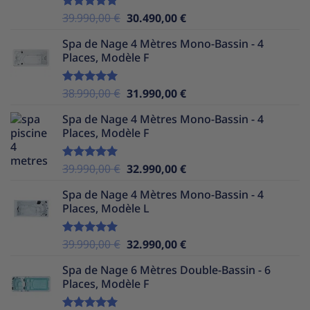
Le
Le
39.990,00
€
30.490,00
€
Note
5.00
sur 5
prix
prix
Spa de Nage 4 Mètres Mono-Bassin - 4
initial
actuel
Places, Modèle F
était :
est :
39.990,00 €.
30.490,00 €.
Le
Le
38.990,00
€
31.990,00
€
Note
5.00
sur 5
prix
prix
Spa de Nage 4 Mètres Mono-Bassin - 4
initial
actuel
Places, Modèle F
était :
est :
38.990,00 €.
31.990,00 €.
Le
Le
39.990,00
€
32.990,00
€
Note
5.00
sur 5
prix
prix
Spa de Nage 4 Mètres Mono-Bassin - 4
initial
actuel
Places, Modèle L
était :
est :
39.990,00 €.
32.990,00 €.
Le
Le
39.990,00
€
32.990,00
€
Note
5.00
sur 5
prix
prix
Spa de Nage 6 Mètres Double-Bassin - 6
initial
actuel
Places, Modèle F
était :
est :
39.990,00 €.
32.990,00 €.