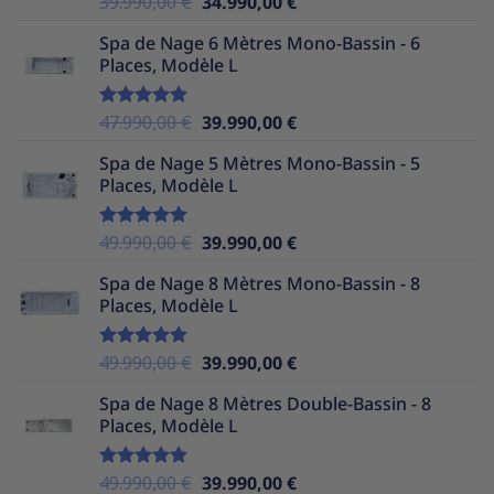
Le
Le
39.990,00
€
34.990,00
€
sur 5
prix
prix
Spa de Nage 6 Mètres Mono-Bassin - 6
initial
actuel
Places, Modèle L
était :
est :
39.990,00 €.
34.990,00 €.
Le
Le
47.990,00
€
39.990,00
€
Note
5.00
sur 5
prix
prix
Spa de Nage 5 Mètres Mono-Bassin - 5
initial
actuel
Places, Modèle L
était :
est :
47.990,00 €.
39.990,00 €.
Le
Le
49.990,00
€
39.990,00
€
Note
5.00
sur 5
prix
prix
Spa de Nage 8 Mètres Mono-Bassin - 8
initial
actuel
Places, Modèle L
était :
est :
49.990,00 €.
39.990,00 €.
Le
Le
49.990,00
€
39.990,00
€
Note
5.00
sur 5
prix
prix
Spa de Nage 8 Mètres Double-Bassin - 8
initial
actuel
Places, Modèle L
était :
est :
49.990,00 €.
39.990,00 €.
Le
Le
49.990,00
€
39.990,00
€
Note
5.00