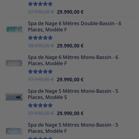
39.990,00 €.
29.990,00 €.
Le
Le
37.990,00
€
29.990,00
€
Note
5.00
sur 5
prix
prix
Spa de Nage 6 Mètres Double-Bassin - 6
initial
actuel
Places, Modèle F
était :
est :
37.990,00 €.
29.990,00 €.
Le
Le
38.990,00
€
29.990,00
€
Note
5.00
sur 5
prix
prix
Spa de Nage 6 Mètres Mono-Bassin - 6
initial
actuel
Places, Modèle F
était :
est :
38.990,00 €.
29.990,00 €.
Le
Le
37.990,00
€
29.990,00
€
Note
5.00
sur 5
prix
prix
Spa de Nage 5 Mètres Mono-Bassin - 5
initial
actuel
Places, Modèle S
était :
est :
37.990,00 €.
29.990,00 €.
Le
Le
39.990,00
€
29.990,00
€
Note
5.00
sur 5
prix
prix
Spa de Nage 5 Mètres Mono-Bassin - 5
initial
actuel
Places, Modèle F
était :
est :
39.990,00 €.
29.990,00 €.