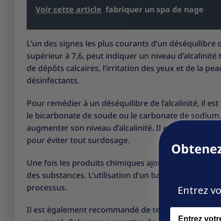
Voir cette article
fabriquer un spa de nage
L’un des signes les plus courants d’un déséquilibre de
supérieur à 7,6, peut indiquer un niveau d’alcalinité
de dépôts calcaires, l’irritation des yeux et de la pe
désinfectants.
Pour remédier à un déséquilibre de l’alcalinité, il 
le bicarbonate de soude ou le carbonate de sodium. 
augmenter son niveau d’alcalinité. Il est important 
pour éviter tout surdosage.
Obtenez
Une fois les produits chimiques ajoutés, il est esse
des substances. L’utilisation d’un balai ou d’une br
processus.
Entrez vo
Il est également recommandé de tester régulièrement l
Name