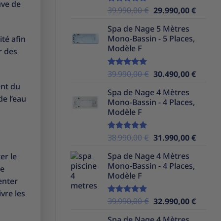
uve de
Le
Le
39.990,00
€
29.990,00
€
Note
5.00
sur 5
prix
prix
Spa de Nage 5 Mètres
initial
actuel
Mono-Bassin - 5 Places,
ité afin
était :
est :
Modèle F
r des
39.990,00 €.
29.990,
Le
Le
39.990,00
€
30.490,00
€
Note
5.00
sur 5
prix
prix
ent du
Spa de Nage 4 Mètres
initial
actuel
de l’eau
Mono-Bassin - 4 Places,
était :
est :
Modèle F
39.990,00 €.
30.490,
Le
Le
38.990,00
€
31.990,00
€
Note
5.00
sur 5
prix
prix
Spa de Nage 4 Mètres
er le
initial
actuel
Mono-Bassin - 4 Places,
était :
est :
re
Modèle F
38.990,00 €.
31.990,
enter
vre les
Le
Le
39.990,00
€
32.990,00
€
Note
5.00
sur 5
prix
prix
Spa de Nage 4 Mètres