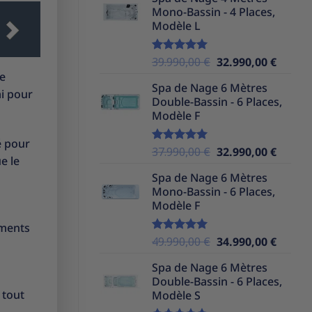
initial
actuel
Mono-Bassin - 4 Places,
était :
est :
Modèle L
39.990,00 €.
32.990,
Le
Le
39.990,00
€
32.990,00
€
Note
5.00
sur 5
prix
prix
de
Spa de Nage 6 Mètres
initial
actuel
ai pour
Double-Bassin - 6 Places,
était :
est :
Modèle F
39.990,00 €.
32.990,
é pour
Le
Le
37.990,00
€
32.990,00
€
Note
5.00
e le
sur 5
prix
prix
Spa de Nage 6 Mètres
initial
actuel
Mono-Bassin - 6 Places,
était :
est :
Modèle F
37.990,00 €.
32.990,
ements
Le
Le
49.990,00
€
34.990,00
€
Note
5.00
sur 5
prix
prix
Spa de Nage 6 Mètres
initial
actuel
Double-Bassin - 6 Places,
était :
est :
 tout
Modèle S
49.990,00 €.
34.990,