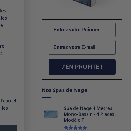
les
 les
le
Name
Email
tre
es
J'EN PROFITE !
Nos Spas de Nage
l’eau et
 les
Spa de Nage 4 Mètres
Mono-Bassin - 4 Places,
Modèle F