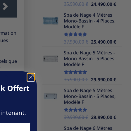
Le
Le
35.990,00
€
24.490,00
€
Note
5.00
sur 5
prix
prix
Spa de Nage 4 Mètres
initial
actuel
Mono-Bassin - 4 Places,
était :
est :
Modèle F
35.990,00 €.
24.490,
ormation
ques
Le
Le
37.990,00
€
25.490,00
€
Note
5.00
sur 5
prix
prix
Spa de Nage 5 Mètres -
initial
actuel
Mono-Bassin - 5 Places –
était :
est :
tels que
Modèle F
37.990,00 €.
25.490,
r
apes
Le
Le
36.990,00
€
29.990,00
€
Note
5.00
sur 5
prix
prix
k Offert
Spa de Nage 5 Mètres
initial
actuel
Mono-Bassin - 5 Places,
iforme
était :
est :
Modèle F
36.990,00 €.
29.990,
aintenant.
Le
Le
39.990,00
€
29.990,00
€
Note
5.00
sur 5
prix
prix
nalyse
Spa de Nage 6 Mètres
initial
actuel