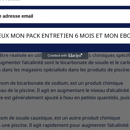
équilibre dès qu’il se produit et de prendre les mesures
nir un niveau d’alcalinité optimal dans votre piscine, assura
VEUX MON PACK ENTRETIEN 6 MOIS ET MON EBO
andés pour augmenter l’alcalinité
être réalisée en utilisant certains produits chimiques spécif
enter l’alcalinité sont le bicarbonate de soude et le car
 dans les magasins spécialisés dans les produits de piscine
nom de bicarbonate de sodium, est un produit chimique
au de la piscine. Il agit en augmentant le niveau d’alcalinité
 est généralement ajouté à l’eau en petites quantités, puis
om de soude caustique, est un autre produit chimique
une piscine. Il agit rapidement pour augmenter l’alcalinité